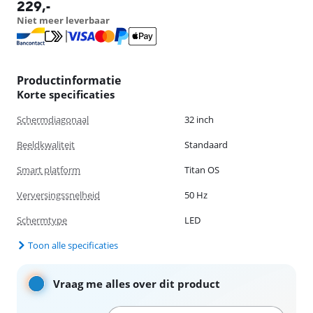
opent in nieuw tabblad
229
,-
Niet meer leverbaar
Productinformatie
Korte specificaties
Schermdiagonaal
32 inch
Beeldkwaliteit
Standaard
Smart platform
Titan OS
Verversingssnelheid
50 Hz
Schermtype
LED
Toon alle specificaties
Vraag me alles over dit product