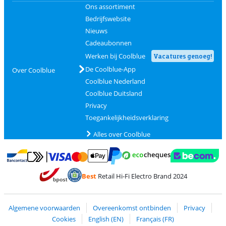
Ons assortiment
Bedrijfswebsite
Nieuws
Cadeaubonnen
Werken bij Coolblue
Vacatures genoeg!
De Coolblue-App
Over Coolblue
Coolblue Nederland
Coolblue Duitsland
Privacy
Toegankelijkheidsverklaring
Alles over Coolblue
Betalen met MasterCard en Visa via ClickToPay
Betalen met Ecocheques
Betalen met Bancontact
Betalen met ApplePay
Webshop Trustmar
Betalen met PayPal
Best
Retail Hi-Fi Electro Brand 2024
Trustprofile van Coolblue
Verzending en bezorging met bPost
Algemene voorwaarden
Overeenkomst ontbinden
Privacy
Cookies
English (EN)
Français (FR)