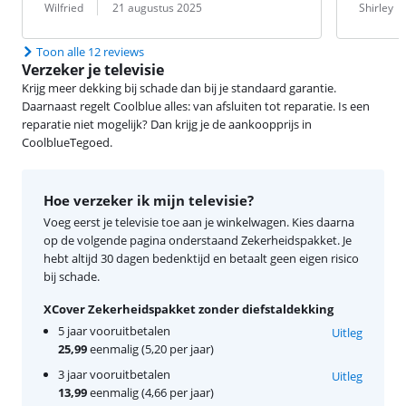
Beoordeling door:
Datum:
Beoordeling 
Datum:
Wilfried
21 augustus 2025
Shirley
Toon alle 12 reviews
Verzeker je televisie
Krijg meer dekking bij schade dan bij je standaard garantie.
Daarnaast regelt Coolblue alles: van afsluiten tot reparatie. Is een
reparatie niet mogelijk? Dan krijg je de aankoopprijs in
CoolblueTegoed.
Hoe verzeker ik mijn televisie?
Voeg eerst je televisie toe aan je winkelwagen. Kies daarna
op de volgende pagina onderstaand Zekerheidspakket. Je
hebt altijd 30 dagen bedenktijd en betaalt geen eigen risico
bij schade.
XCover Zekerheidspakket zonder diefstaldekking
5 jaar vooruitbetalen
Uitleg
25,99
eenmalig (5,20 per jaar)
3 jaar vooruitbetalen
Uitleg
13,99
eenmalig (4,66 per jaar)