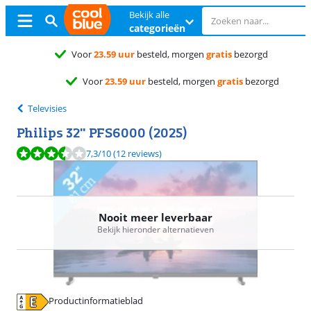
Bekijk alle
categorieën
Gratis
ruilen
Gratis
ruil
Televisies
Philips 32" PFS6000 (2025)
Beoordeling is 7,3 van de 10, gebaseerd op 12 reviews.
7,3
/10
(12 reviews)
Nooit meer leverbaar
Bekijk hieronder alternatieven
Productinformatieblad