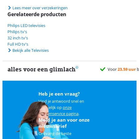
Lees meer over verzekeringen
Gerelateerde producten
Philips LED televisies
Philips tv's
32 inch tv's
Full HD tv's
Bekijk alle Televisies
alles voor een glimlach
Heb je een vraag?
Vind je antwoord snel en
makkelijk op
onze
klantenservice pagina
.
Meld je aan voor onze
nieuwsbrief
Ontvang de beste