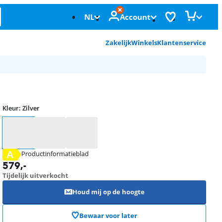
NL
Account
Zakelijk
Winkels
Klantenservice
Kleur
:
Zilver
Kleur
A
Productinformatieblad
opent in nieuw tabblad
579
,-
Tijdelijk uitverkocht
Houd mij op de hoogte
Bewaar voor later