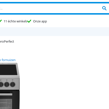
11 échte winkels
Onze app
roPerfect
 fornuizen