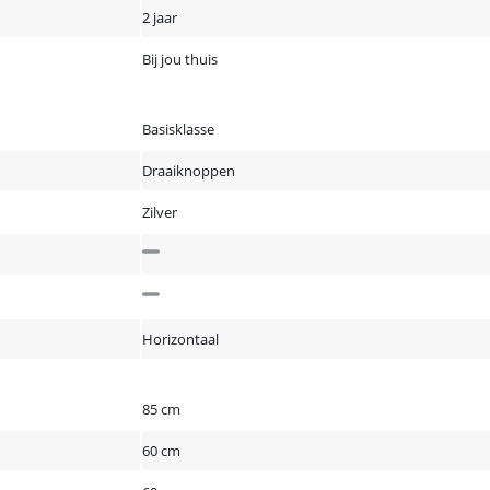
2 jaar
Bij jou thuis
Basisklasse
Draaiknoppen
Zilver
Horizontaal
85 cm
60 cm