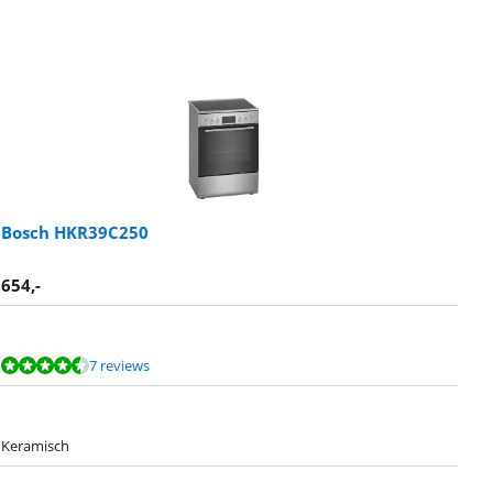
Bosch HKR39C250
654
,-
7 reviews
Keramisch