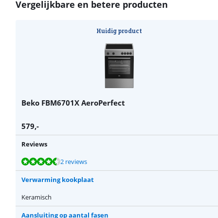
Vergelijkbare en betere producten
Huidig product
Beko FBM6701X AeroPerfect
579
,-
Reviews
Beoordeling is 9,0 van de 10, gebaseerd op 2 reviews.
Beoordeling is 9,0 van de 10, gebaseerd op 2 reviews.
Beoordeling is 8,5 van de 10, gebaseerd op 7 reviews.
2 reviews
Verwarming kookplaat
Keramisch
Aansluiting op aantal fasen