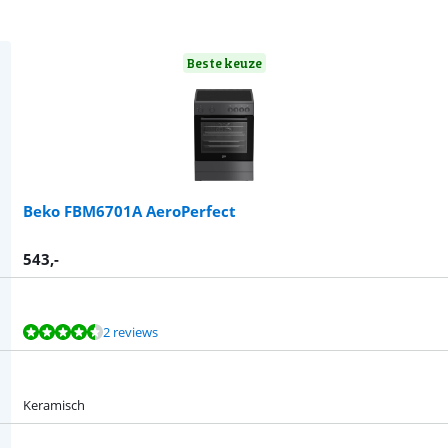
Beste keuze
Beko FBM6701A AeroPerfect
543
,-
2 reviews
Keramisch