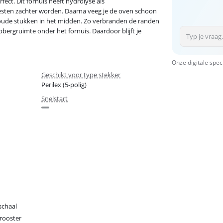
t. Dit fornuis heeft hydrolyse als
esten zachter worden. Daarna veeg je de oven schoon
oude stukken in het midden. Zo verbranden de randen
bergruimte onder het fornuis. Daardoor blijft je
Onze digitale spec
Geschikt voor type stekker
Perilex (5-polig)
Snelstart
schaal
rooster