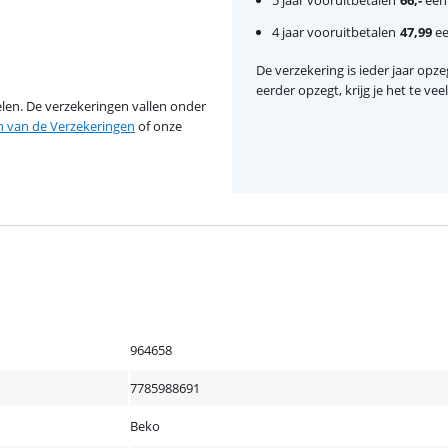
5 jaar vooruitbetalen
66,-
eenm
4 jaar vooruitbetalen
47,99
ee
De verzekering is ieder jaar opzeg
eerder opzegt, krijg je het te ve
en. De verzekeringen vallen onder
van de Verzekeringen
of onze
964658
7785988691
Beko