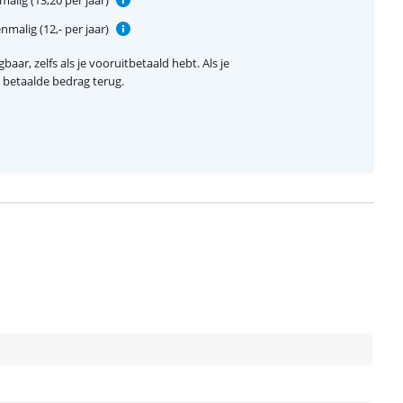
alig (13,20 per jaar)
nmalig (12,- per jaar)
baar, zelfs als je vooruitbetaald hebt. Als je
el betaalde bedrag terug.