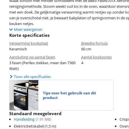
Maak schoon met minder schrobwerk met de Beko FBM6701X AeroPerfec
reinigingsmethode. Stoom weekt vuil los in de oven, waardoor etensr
met een doek. De gelijkmatige verwarming warmt restjes op zonder k
van je ovenschotel niet. Je bewaart bakplaten of springvormen in de op
keuken netjes.
Meer weergeven
Korte specificaties
Verwarming kookplaat
Breedte fornuis
Keramisch
60 cm
Aansluiting op aantal fasen
Aantal kookzones
3 fasen (Perilex stekker, meer dan 7360
4
Watt)
Toon alle specificaties
Tips voor het gebruik van dit
product
Standaard meegeleverd
Handleiding
Crisp
(
1.91
MB)
Elektriciteitskabel (1,5 m)
Oven