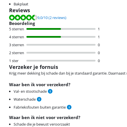
Bakplaat
Reviews
Beoordeling is 9,0 van de 10, gebaseerd op 2 reviews.
9,0
/10
(2 reviews)
Beoordeling
5 sterren
1
4 sterren
1
3 sterren
0
2 sterren
0
1 ster
0
Verzeker je fornuis
Krijg meer dekking bij schade dan bij je standaard garantie. Daarnaast r
Waar ben ik voor verzekerd?
Val- en stootschade
Waterschade
Fabrieksfouten buiten garantie
Waar ben ik niet voor verzekerd?
Schade die je bewust veroorzaakt