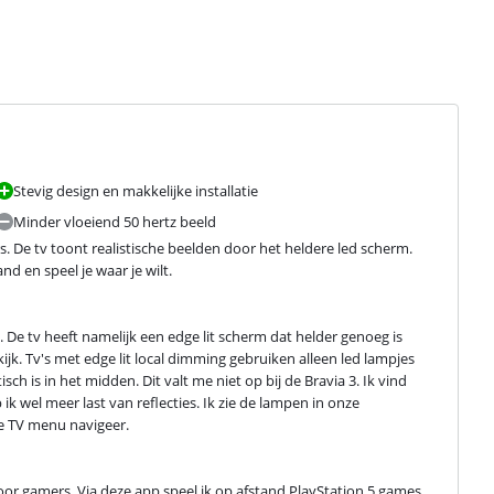
Stevig design en makkelijke installatie
Minder vloeiend 50 hertz beeld
. De tv toont realistische beelden door het heldere led scherm. 
d en speel je waar je wilt.
De tv heeft namelijk een edge lit scherm dat helder genoeg is 
 kijk. Tv's met edge lit local dimming gebruiken alleen led lampjes 
 is in het midden. Dit valt me niet op bij de Bravia 3. Ik vind 
k wel meer last van reflecties. Ik zie de lampen in onze 
le TV menu navigeer.
or gamers. Via deze app speel ik op afstand PlayStation 5 games. 