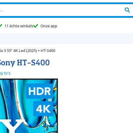
11 échte winkels
Onze app
ia 3 55" 4K Led (2025) + HT-S400
+ Sony HT-S400
y tv's