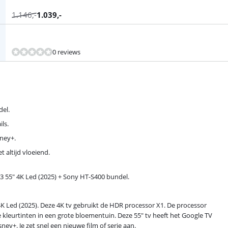
1.146
,-
1.039
,-
0 reviews
del.
ls.
sney+.
t altijd vloeiend.
 55" 4K Led (2025) + Sony HT-S400 bundel.
4K Led (2025). Deze 4K tv gebruikt de HDR processor X1. De processor
lle kleurtinten in een grote bloementuin. Deze 55" tv heeft het Google TV
y+. Je zet snel een nieuwe film of serie aan.