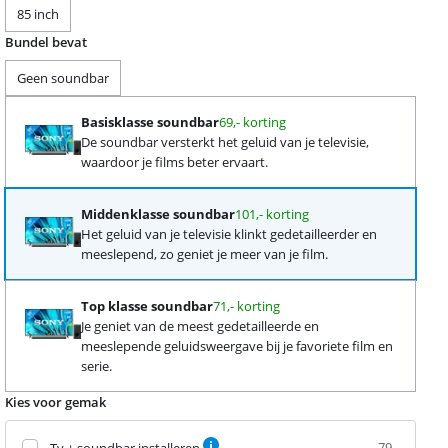
85 inch
Bundel bevat
Geen soundbar
Basisklasse soundbar
69,- korting
De soundbar versterkt het geluid van je televisie,
waardoor je films beter ervaart.
Middenklasse soundbar
101,- korting
Het geluid van je televisie klinkt gedetailleerder en
meeslepend, zo geniet je meer van je film.
Top klasse soundbar
71,- korting
Je geniet van de meest gedetailleerde en
meeslepende geluidsweergave bij je favoriete film en
serie.
Kies voor gemak
79,-