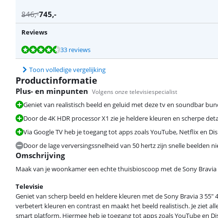
846
,-
745
,-
Reviews
Beoordeling is 8,6 van de 10, gebaseerd op 33 reviews.
Beoordeling is 9,0 van de 10, gebaseerd op 29 reviews.
33 reviews
Toon volledige vergelijking
Productinformatie
Plus- en minpunten
Volgens onze televisiespecialist
Geniet van realistisch beeld en geluid met deze tv en soundbar bun
Door de 4K HDR processor X1 zie je heldere kleuren en scherpe detai
Beoordeling is 8,6 van de 10, gebaseerd op 33 reviews.
Via Google TV heb je toegang tot apps zoals YouTube, Netflix en Di
Door de lage verversingssnelheid van 50 hertz zijn snelle beelden nie
Omschrijving
Maak van je woonkamer een echte thuisbioscoop met de Sony Bravia 3
Beoordeling is 8,5 van de 10, gebaseerd op 29 reviews.
Televisie
Geniet van scherp beeld en heldere kleuren met de Sony Bravia 3 55" 
verbetert kleuren en contrast en maakt het beeld realistisch. Je ziet a
smart platform. Hiermee heb je toegang tot apps zoals YouTube en Disne