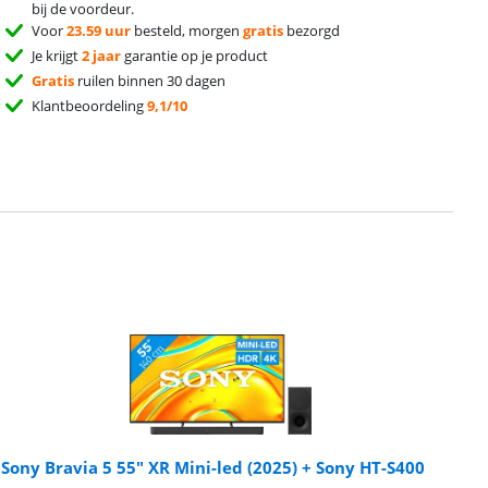
bij de voordeur.
Voor
23.59 uur
besteld, morgen
gratis
bezorgd
Je krijgt
2 jaar
garantie op je product
Gratis
ruilen binnen 30 dagen
Klantbeoordeling
9,1/10
Sony Bravia 5 55" XR Mini-led (2025) + Sony HT-S400