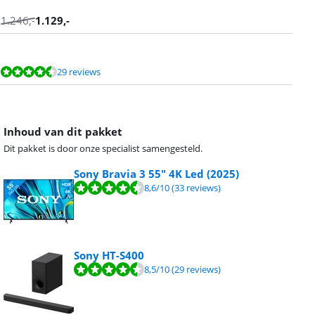
1.246
,-
1.129
,-
29 reviews
Inhoud van dit pakket
Dit pakket is door onze specialist samengesteld.
Sony Bravia 3 55" 4K Led (2025)
8,6
/10
(33 reviews)
Sony HT-S400
8,5
/10
(29 reviews)