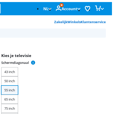
NL
Account
Zakelijk
Winkels
Klantenservice
Kies je televisie
Schermdiagonaal
43 inch
50 inch
55 inch
65 inch
75 inch