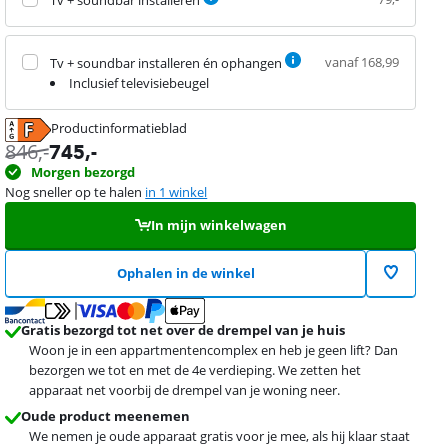
Tv + soundbar installeren
vanaf 168,99
Tv + soundbar installeren én ophangen
Inclusief televisiebeugel
Productinformatieblad
opent in nieuw tabblad
846
,-
745
,-
Morgen bezorgd
Nog sneller op te halen
in 1 winkel
In mijn winkelwagen
Ophalen in de winkel
Gratis bezorgd tot net over de drempel van je huis
Woon je in een appartmentencomplex en heb je geen lift? Dan
bezorgen we tot en met de 4e verdieping. We zetten het
apparaat net voorbij de drempel van je woning neer.
Oude product meenemen
We nemen je oude apparaat gratis voor je mee, als hij klaar staat