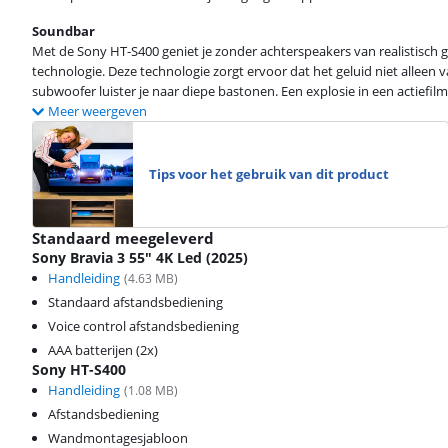
Soundbar
Met de Sony HT-S400 geniet je zonder achterspeakers van realistisch
technologie. Deze technologie zorgt ervoor dat het geluid niet alleen
subwoofer luister je naar diepe bastonen. Een explosie in een actiefilm 
Meer weergeven
Tips voor het gebruik van dit product
Standaard meegeleverd
Sony Bravia 3 55" 4K Led (2025)
Handleiding
(
4.63
MB)
Standaard afstandsbediening
Voice control afstandsbediening
AAA batterijen (2x)
Sony HT-S400
Handleiding
(
1.08
MB)
Afstandsbediening
Wandmontagesjabloon