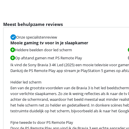
Meest behulpzame reviews
Onze specialistenreview
Mooie gaming tv voor in je slaapkamer
Heldere beelden door led scherm
Op afstand gamen met PS Remote Play
Ik vind de Sony Bravia 3 4K Led (2025) een mooie televisie voor gamers
Dankzij de PS Remote Play app stream je PlayStation 5 games op afstan
Helder led scherm

Een van de grootste voordelen van de Bravia 3 is het led beeldscherm. 
voor verlichte slaapkamers. Zo zie ik weinig reflecties als ik naar de tv
achter de schermrand, waardoor het beeld meestal wat minder realistisch
het hele scherm net zo helder en gedetailleerd. In donkere scènes heb i
testruimte duidelijk op het scherm, bijvoorbeeld als ik naar het Goog
Fijne tweede tv door PS Remote Play

Door de PS Remote Play app vind ik de Bravia 3 een echte aanrader vo