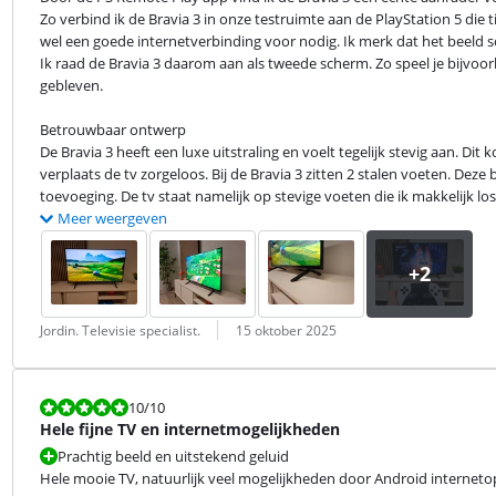
Zo verbind ik de Bravia 3 in onze testruimte aan de PlayStation 5 die ti
wel een goede internetverbinding voor nodig. Ik merk dat het beeld som
Ik raad de Bravia 3 daarom aan als tweede scherm. Zo speel je bijvoor
gebleven.
Betrouwbaar ontwerp

De Bravia 3 heeft een luxe uitstraling en voelt tegelijk stevig aan. Di
verplaats de tv zorgeloos. Bij de Bravia 3 zitten 2 stalen voeten. Deze 
toevoeging. De tv staat namelijk op stevige voeten die ik makkelijk los
Meer weergeven
Beoordeling door:
Datum:
Jordin. Televisie specialist.
15 oktober 2025
Beoordeling is 10 van de 10.
10
/10
Hele fijne TV en internetmogelijkheden
Prachtig beeld en uitstekend geluid
Hele mooie TV, natuurlijk veel mogelijkheden door Android internetopt