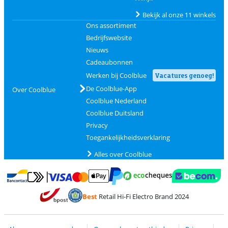
Bekijk al onze 11 winkels
Ons assortiment
Bedrijfswebsite
Nieuws
Cadeaubonnen
Werken bij Coolblue
Vacatures genoeg!
De Coolblue-App
Over Coolblue
Coolblue Nederland
Coolblue Duitsland
Privacy
Toegankelijkheidsverklaring
Alles over Coolblue
Betalen met MasterCard en Visa via ClickToPay
Betalen met Ecocheques
Betalen met Bancontact
Betalen met ApplePay
Webshop Trustmar
Betalen met PayPal
Best
Retail Hi-Fi Electro Brand 2024
Trustprofile van Coolblue
Verzending en bezorging met bPost