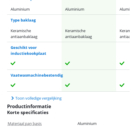
Aluminium
Aluminium
Alumi
Type baklaag
Keramische
Keramische
Kerami
antiaanbaklaag
antiaanbaklaag
antiaa
Geschikt voor
inductiekookplaat
Vaatwasmachinebestendig
Toon volledige vergelijking
Productinformatie
Korte specificaties
Materiaal pan basis
Aluminium