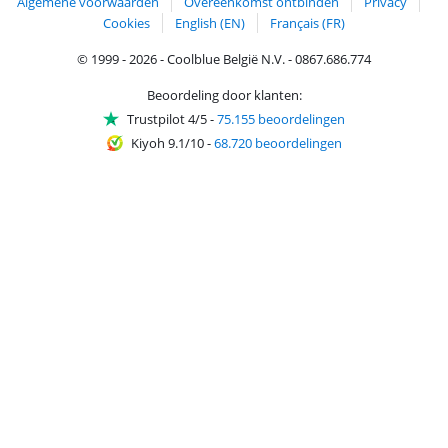
Algemene voorwaarden
Overeenkomst ontbinden
Privacy
Cookies
English (EN)
Français (FR)
© 1999 - 2026 - Coolblue België N.V. - 0867.686.774
Beoordeling door klanten:
Trustpilot 4/5
-
75.155 beoordelingen
Kiyoh 9.1/10
-
68.720 beoordelingen