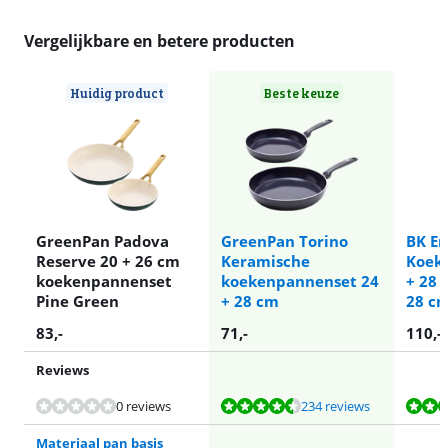
Vergelijkbare en betere producten
Huidig product
Beste keuze
GreenPan Padova
GreenPan Torino
BK En
Reserve 20 + 26 cm
Keramische
Koek
koekenpannenset
koekenpannenset 24
+ 28 
Pine Green
+ 28 cm
28 cm
83
,-
71
,-
110
,-
Reviews
Beoordeling is 8,8 van de 10, gebaseerd op 234 reviews.
Beoordeling is 8,8 van de 10, gebaseerd op 8 reviews.
Beoordeling is 8,4 van de 10, gebaseerd op 95 reviews.
Beoordeling is 8,8 van de 10, gebaseerd op 234 reviews.
0 reviews
234 reviews
Materiaal pan basis