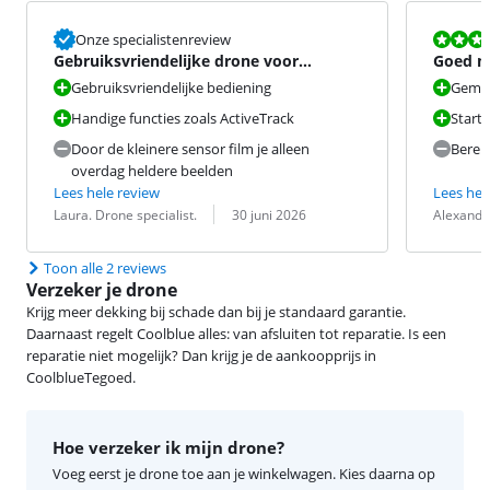
Beoordeling i
Onze specialistenreview
Gebruiksvriendelijke drone voor
Goed ma
beginners
Gebruiksvriendelijke bediening
Gemak
Handige functies zoals ActiveTrack
Start 
Door de kleinere sensor film je alleen
Berei
overdag heldere beelden
Lees hele review
Lees hel
Beoordeling door:
Datum:
Beoordeling 
Datum:
Laura. Drone specialist.
30 juni 2026
Alexande
Toon alle 2 reviews
Verzeker je drone
Krijg meer dekking bij schade dan bij je standaard garantie.
Daarnaast regelt Coolblue alles: van afsluiten tot reparatie. Is een
reparatie niet mogelijk? Dan krijg je de aankoopprijs in
CoolblueTegoed.
Hoe verzeker ik mijn drone?
Voeg eerst je drone toe aan je winkelwagen. Kies daarna op