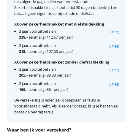
de volgende pagina één van onderstaande
Zekerheidspakketten. Je hebt altijd 30 dagen bedenktijd en
betaalt geen eigen risico bij schade of diefstal.
XCover Zekerheidspakket met diefstaldekking
3 jaar vooruitbetalen
Uitleg
338,-
eenmalig (112,67 per jaar)
2 jaar vooruitbetalen
Uitleg
215,-
eenmalig (107,50 per jaar)
XCover Zekerheidspakket zonder diefstaldekking
3 jaar vooruitbetalen
Uitleg
265,-
eenmalig (88,33 per jaar)
2 jaar vooruitbetalen
Uitleg
166,-
eenmalig (83,- per jaar)
De verzekering is ieder jaar opzegbaar, zelfs als je
vooruitbetaald hebt. Als je eerder opzegt, krijg je het te veel
betaalde bedrag terug.
Waar ben ik voor verzekerd?