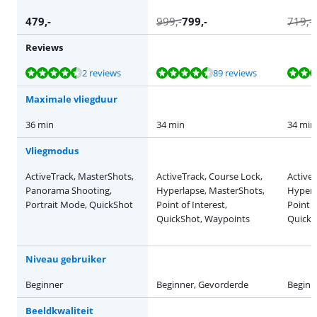
479
,-
999
,-
799
,-
719
,-
Reviews
Beoordeling is 8,8 van de 10, gebaseerd op 2 reviews.
Beoordeling is 8,9 van de 10, gebaseerd op 89 reviews.
Beoordeling is 8,9 van de 10, gebaseerd op 89 reviews.
Beoordeling is 8,7 van de 10, gebaseerd op 74 reviews.
Beoordeling is 9,4 van de 10, gebaseerd op 14 reviews.
2 reviews
89 reviews
Maximale vliegduur
36 min
34 min
34 min
Vliegmodus
ActiveTrack, MasterShots,
ActiveTrack, Course Lock,
ActiveT
Panorama Shooting,
Hyperlapse, MasterShots,
Hyperl
Portrait Mode, QuickShot
Point of Interest,
Point o
QuickShot, Waypoints
QuickS
Niveau gebruiker
Beginner
Beginner, Gevorderde
Beginn
Beeldkwaliteit