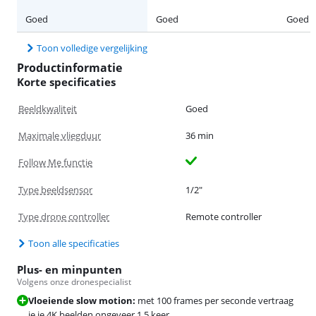
Goed
Goed
Goed
Toon volledige vergelijking
Productinformatie
Korte specificaties
Beeldkwaliteit
Goed
Maximale vliegduur
36 min
Follow Me functie
Type beeldsensor
1/2"
Type drone controller
Remote controller
Toon alle specificaties
Plus- en minpunten
Volgens onze dronespecialist
Vloeiende slow motion:
met 100 frames per seconde vertraag
je je 4K beelden ongeveer 1,5 keer.