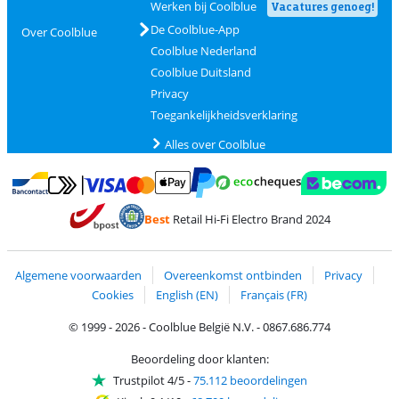
Werken bij Coolblue
Vacatures genoeg!
De Coolblue-App
Over Coolblue
Coolblue Nederland
Coolblue Duitsland
Privacy
Toegankelijkheidsverklaring
Alles over Coolblue
Betalen met MasterCard en Visa via ClickToPay
Betalen met Ecocheques
Betalen met Bancontact
Betalen met ApplePay
Webshop Trustmar
Betalen met PayPal
Best
Retail Hi-Fi Electro Brand 2024
Trustprofile van Coolblue
Verzending en bezorging met bPost
Algemene voorwaarden
Overeenkomst ontbinden
Privacy
Cookies
English (EN)
Français (FR)
© 1999 - 2026 - Coolblue België N.V. - 0867.686.774
Beoordeling door klanten:
Trustpilot 4/5
-
75.112 beoordelingen