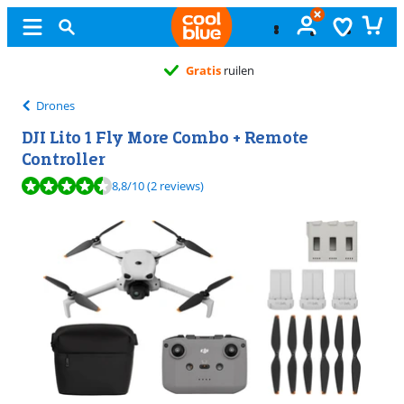
Gratis
ruilen
Drones
DJI Lito 1 Fly More Combo + Remote
Controller
Beoordeling is 8,8 van de 10, gebaseerd op 2 reviews.
8,8
/10
(2 reviews)