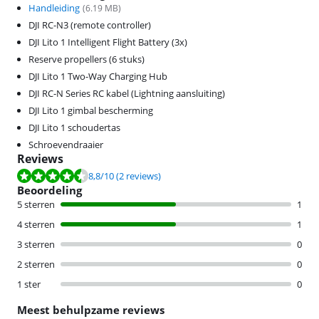
Handleiding
(
6.19
MB)
DJI RC-N3 (remote controller)
DJI Lito 1 Intelligent Flight Battery (3x)
Reserve propellers (6 stuks)
DJI Lito 1 Two-Way Charging Hub
DJI RC-N Series RC kabel (Lightning aansluiting)
DJI Lito 1 gimbal bescherming
DJI Lito 1 schoudertas
Schroevendraaier
Reviews
Beoordeling is 8,8 van de 10, gebaseerd op 2 reviews.
8,8
/10
(2 reviews)
Beoordeling
5 sterren
1
4 sterren
1
3 sterren
0
2 sterren
0
1 ster
0
Meest behulpzame reviews