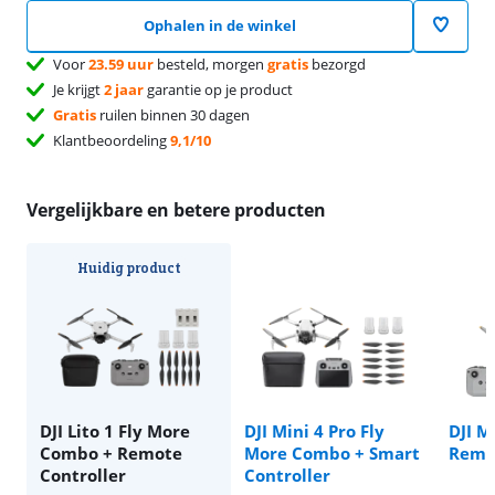
Ophalen in de winkel
Voor
23.59 uur
besteld, morgen
gratis
bezorgd
Je krijgt
2 jaar
garantie op je product
Gratis
ruilen binnen 30 dagen
Klantbeoordeling
9,1/10
Vergelijkbare en betere producten
Huidig product
DJI Lito 1 Fly More
DJI Mini 4 Pro Fly
DJI M
Combo + Remote
More Combo + Smart
Remot
Controller
Controller