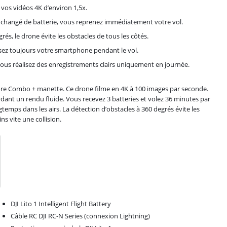
vos vidéos 4K d’environ 1,5x.
oir changé de batterie, vous reprenez immédiatement votre vol.
rés, le drone évite les obstacles de tous les côtés.
lisez toujours votre smartphone pendant le vol.
ous réalisez des enregistrements clairs uniquement en journée.
y More Combo + manette. Ce drone filme en 4K à 100 images par seconde.
rdant un rendu fluide. Vous recevez 3 batteries et volez 36 minutes par
temps dans les airs. La détection d’obstacles à 360 degrés évite les
s vite une collision.
DJI Lito 1 Intelligent Flight Battery
Câble RC DJI RC-N Series (connexion Lightning)