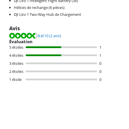
DJI Lito 1 Intelligent Flight Battery (3x)
Hélices de rechange (6 pièces)
DJI Lito 1 Two-Way Hub de Chargement
Avis
La note est de 8,8 sur 10, basée sur 2 avis.
8,8
/10
(2 avis)
Évaluation
5 étoiles
1
4 étoiles
1
3 étoiles
0
2 étoiles
0
1 étoile
0