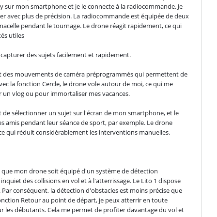
I Fly sur mon smartphone et je le connecte à la radiocommande. Je 
oter avec plus de précision. La radiocommande est équipée de deux 
a nacelle pendant le tournage. Le drone réagit rapidement, ce qui 
s utiles
 capturer des sujets facilement et rapidement.
sont des mouvements de caméra préprogrammés qui permettent de 
 la fonction Cercle, le drone vole autour de moi, ce qui me 
r un vlog ou pour immortaliser mes vacances.
it de sélectionner un sujet sur l'écran de mon smartphone, et le 
s amis pendant leur séance de sport, par exemple. Le drone 
e qui réduit considérablement les interventions manuelles.
nt que mon drone soit équipé d'un système de détection 
quiet des collisions en vol et à l'atterrissage. Le Lito 1 dispose 
 Par conséquent, la détection d'obstacles est moins précise que 
 fonction Retour au point de départ, je peux atterrir en toute 
our les débutants. Cela me permet de profiter davantage du vol et 