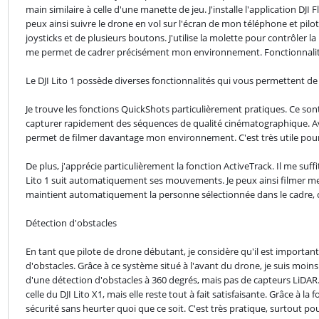
main similaire à celle d'une manette de jeu. J'installe l'application DJ
peux ainsi suivre le drone en vol sur l'écran de mon téléphone et pil
joysticks et de plusieurs boutons. J'utilise la molette pour contrôler l
me permet de cadrer précisément mon environnement. Fonctionnalité
Le DJI Lito 1 possède diverses fonctionnalités qui vous permettent de
Je trouve les fonctions QuickShots particulièrement pratiques. Ce 
capturer rapidement des séquences de qualité cinématographique. Avec
permet de filmer davantage mon environnement. C'est très utile pou
De plus, j'apprécie particulièrement la fonction ActiveTrack. Il me suff
Lito 1 suit automatiquement ses mouvements. Je peux ainsi filmer me
maintient automatiquement la personne sélectionnée dans le cadre, c
Détection d'obstacles
En tant que pilote de drone débutant, je considère qu'il est importa
d'obstacles. Grâce à ce système situé à l'avant du drone, je suis moins in
d'une détection d'obstacles à 360 degrés, mais pas de capteurs LiDAR.
celle du DJI Lito X1, mais elle reste tout à fait satisfaisante. Grâce à la
sécurité sans heurter quoi que ce soit. C'est très pratique, surtout p