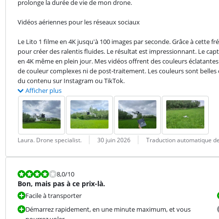
prolonge la durée de vie de mon drone.
Vidéos aériennes pour les réseaux sociaux
Le Lito 1 filme en 4K jusqu'à 100 images par seconde. Grâce à cette f
pour créer des ralentis fluides. Le résultat est impressionnant. Le c
en 4K même en plein jour. Mes vidéos offrent des couleurs éclatantes. 
de couleur complexes ni de post-traitement. Les couleurs sont belles d
du contenu sur Instagram ou TikTok.
Afficher plus
Évaluation par :
Date :
Traduction :
Laura. Drone specialist.
30 juin 2026
Traduction automatique de
La note est 8,0 sur 10.
8,0
/10
Bon, mais pas à ce prix-là.
Facile à transporter
Démarrez rapidement, en une minute maximum, et vous