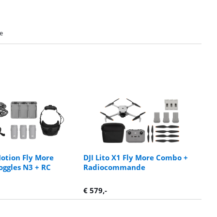
e
Motion Fly More
DJI Lito X1 Fly More Combo +
ggles N3 + RC
Radiocommande
€
579
,-