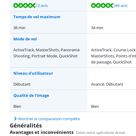
La note est de 8,8 sur 10, basée sur 2 avis.
La note est de 8,9 sur 10, basée sur 89 avis.
La note est de 8,9 sur 10, basée sur 89 avis.
La note est de 8,7 sur 10, basée sur 74 avis.
La note est de 9,4 sur 10, basée sur 14 avis.
2 avis
89 avis
Temps de vol maximum
36 min
34 min
Mode de vol
ActiveTrack, MasterShots, Panorama
ActiveTrack, Course Lock
Shooting, Portrait Mode, QuickShot
MasterShots, Points d'int
de passage, QuickShot
Niveau d'utilisateur
Débutant
Avancé, Débutant
Qualité de l'image
Bien
Bien
Montrer la comparaison complète
Généralités
Avantages et inconvénients
Selon notre spécialiste drone