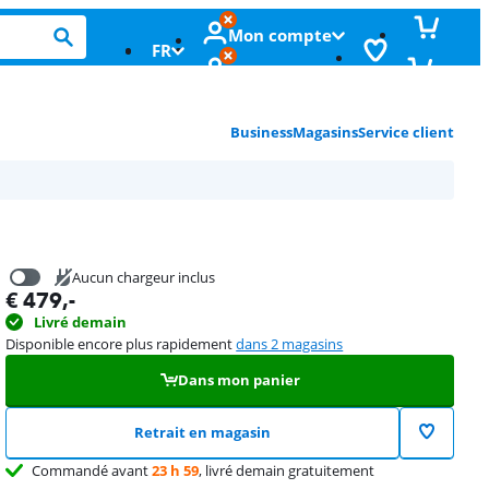
Mon compte
FR
Business
Magasins
Service client
Aucun chargeur inclus
€
479
,-
€
19,99
Livré demain
Disponible encore plus rapidement
dans 2 magasins
Dans mon panier
Retrait en magasin
Commandé avant
23 h 59
, livré demain gratuitement