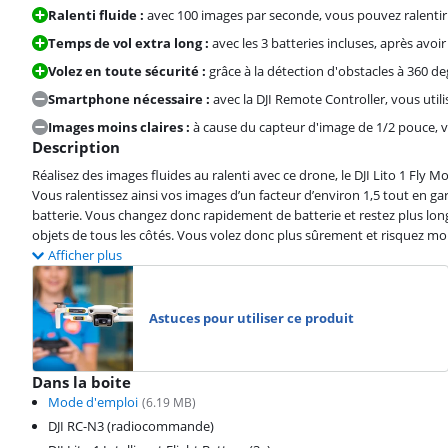
Ralenti fluide :
avec 100 images par seconde, vous pouvez ralentir 
Temps de vol extra long :
avec les 3 batteries incluses, après av
Volez en toute sécurité :
grâce à la détection d'obstacles à 360 deg
Smartphone nécessaire :
avec la DJI Remote Controller, vous uti
Images moins claires :
à cause du capteur d'image de 1/2 pouce, v
Description
Réalisez des images fluides au ralenti avec ce drone, le DJI Lito 1 Fl
Vous ralentissez ainsi vos images d’un facteur d’environ 1,5 tout en ga
batterie. Vous changez donc rapidement de batterie et restez plus long
objets de tous les côtés. Vous volez donc plus sûrement et risquez moin
Afficher plus
Astuces pour utiliser ce produit
Dans la boite
Mode d'emploi
(
6.19
MB)
DJI RC-N3 (radiocommande)