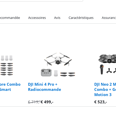
recommandée
Accessoires
Avis
Caractéristiques
Assuranc
 More Combo
DJI Mini 4 Pro +
DJI Neo 2 
Smart
Radiocommande
Combo + Go
Motion 3
€
719
,-
€
499
,-
€
523
,-