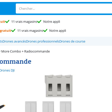
tuit
11 vrais magasins
Notre appli
gratuit
11 vrais magasins
Notre appli
ts
Drones avancés
Drones professionnels
Drones de course
Fly More Combo + Radiocommande
iocommande
Drones DJI