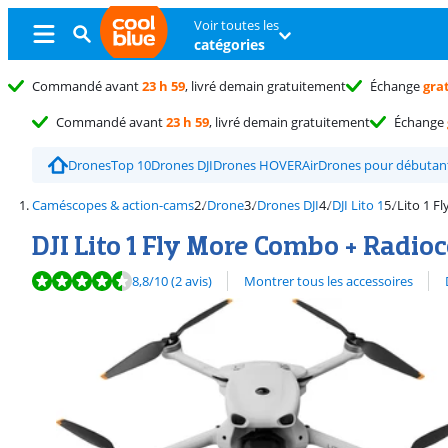
Voir toutes les
catégories
Commandé avant
23 h 59
, livré demain gratuitement
Échange
gra
Commandé avant
23 h 59
, livré demain gratuitement
Échange
Drones
Top 10
Drones DJI
Drones HOVERAir
Drones pour débutan
Caméscopes & action-cams
Drone
Drones DJI
DJI Lito 1
Lito 1 
DJI Lito 1 Fly More Combo + Rad
La note est de 8,8 sur 10, basée sur 2 avis.
Découvrez l'ensemble des
8,8
/10
(2 avis)
Montrer tous les accessoires