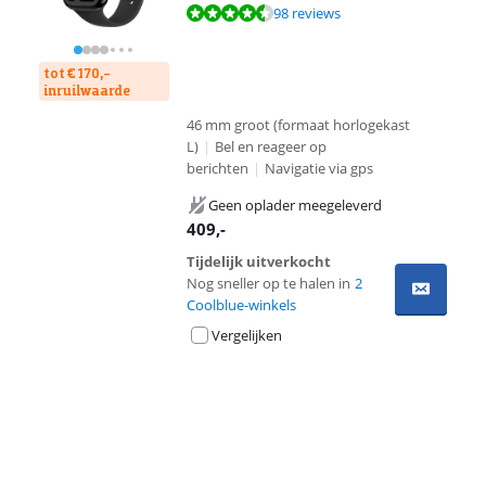
Beoordeling is 9,1 van de 10, gebaseerd op 98 reviews.
98 reviews
tot € 170,-
inruilwaarde
46 mm groot (formaat horlogekast
L)
|
Bel en reageer op
berichten
|
Navigatie via gps
Geen oplader meegeleverd
409
,-
Tijdelijk uitverkocht
Nog sneller op te halen in
2
Coolblue-winkels
Vergelijken
Advertentie