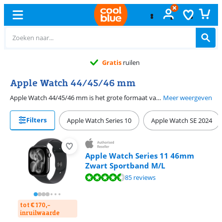
Gratis
ruilen
Apple Watch 44/45/46 mm
Apple Watch 44/45/46 mm is het grote formaat van Apple Watch smartwatches. Je vindt hier Apple Watch voor heren en dames. Een grote Apple Watch is geschikt voor jou als jouw pols tussen 17 en 19 centimeter is. Zo sluit de horlogekast het best aan. Het grote formaat van Apple Watch 10 is 46 millimeter. Het grote formaat van Apple Watch SE is 44 millimeter.
Meer weergeven
Filters
Apple Watch Series 10
Apple Watch SE 2024
Apple Watch Series 11 46mm
Zwart Sportband M/L
Beoordeling is 9,2 van de 10, gebaseerd op 85 reviews.
85 reviews
tot € 170,-
inruilwaarde