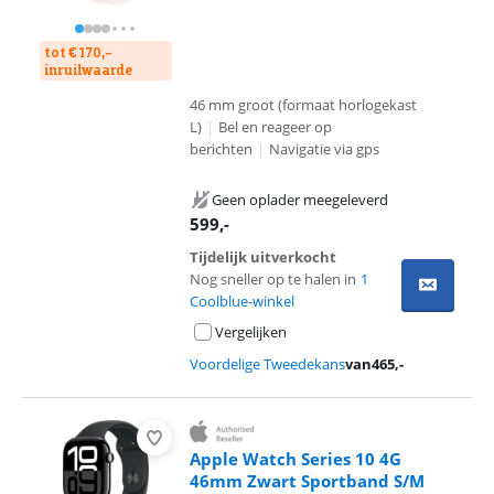
tot € 170,-
inruilwaarde
46 mm groot (formaat horlogekast
L)
|
Bel en reageer op
berichten
|
Navigatie via gps
Geen oplader meegeleverd
599
,-
Tijdelijk uitverkocht
Nog sneller op te halen in
1
Coolblue-winkel
Vergelijken
Voordelige Tweedekans
van
465
,-
Apple Watch Series 10 4G
46mm Zwart Sportband S/M