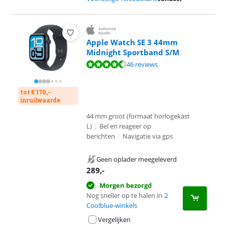
Apple Watch SE 3 44mm
Midnight Sportband S/M
Beoordeling is 9,0 van de 10, gebaseerd op 46 reviews.
46 reviews
tot € 170,-
inruilwaarde
44 mm groot (formaat horlogekast
L)
|
Bel en reageer op
berichten
|
Navigatie via gps
Geen oplader meegeleverd
289
,-
Morgen bezorgd
Nog sneller op te halen in
2
Coolblue-winkels
Vergelijken