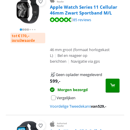
Apple Watch Series 11 Cellular
46mm Zwart Sportband M/L
Beoordeling is 9,2 van de 10, gebaseerd op 85 reviews.
85 reviews
tot € 170,-
inruilwaarde
46 mm groot (formaat horlogekast
L)
|
Bel en reageer op
berichten
|
Navigatie via gps
Geen oplader meegeleverd
599
,-
Morgen bezorgd
Vergelijken
Voordelige Tweedekans
van
529
,-