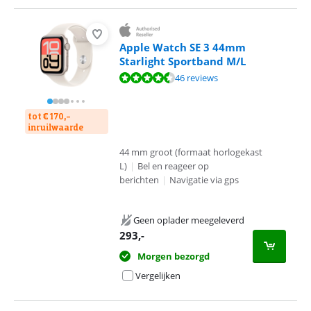
Apple Watch SE 3 44mm
Starlight Sportband M/L
Beoordeling is 9,0 van de 10, gebaseerd op 46 reviews.
46 reviews
tot € 170,-
inruilwaarde
44 mm groot (formaat horlogekast
L)
|
Bel en reageer op
berichten
|
Navigatie via gps
Geen oplader meegeleverd
293
,-
Morgen bezorgd
Vergelijken