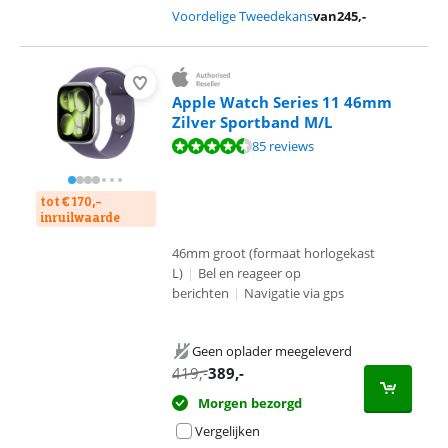
Voordelige Tweedekans
van
245
,-
Apple Watch Series 11 46mm
Zilver Sportband M/L
Beoordeling is 9,2 van de 10, gebaseerd op 85 reviews.
85 reviews
tot € 170,-
inruilwaarde
46mm groot (formaat horlogekast
L)
|
Bel en reageer op
berichten
|
Navigatie via gps
Geen oplader meegeleverd
419
,-
389
,-
Morgen bezorgd
Vergelijken