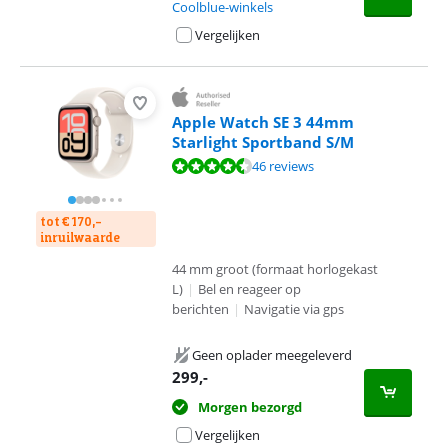
Coolblue-winkels
Vergelijken
Apple Watch SE 3 44mm
Starlight Sportband S/M
Beoordeling is 9,0 van de 10, gebaseerd op 46 reviews.
46 reviews
tot € 170,-
inruilwaarde
44 mm groot (formaat horlogekast
L)
|
Bel en reageer op
berichten
|
Navigatie via gps
Geen oplader meegeleverd
299
,-
Morgen bezorgd
Vergelijken