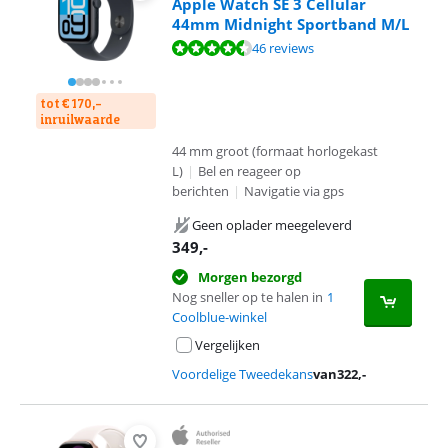
Apple Watch SE 3 Cellular
44mm Midnight Sportband M/L
Beoordeling is 9,0 van de 10, gebaseerd op 46 reviews.
46 reviews
tot € 170,-
inruilwaarde
44 mm groot (formaat horlogekast
L)
|
Bel en reageer op
berichten
|
Navigatie via gps
Geen oplader meegeleverd
349
,-
Morgen bezorgd
Nog sneller op te halen in
1
Coolblue-winkel
Vergelijken
Voordelige Tweedekans
van
322
,-