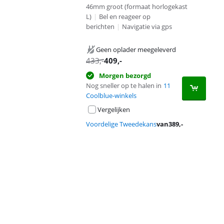
46mm groot (formaat horlogekast
L)
|
Bel en reageer op
berichten
|
Navigatie via gps
Geen oplader meegeleverd
433
,-
409
,-
Morgen bezorgd
Nog sneller op te halen in
11
Coolblue-winkels
Vergelijken
Voordelige Tweedekans
van
389
,-
Advertentie