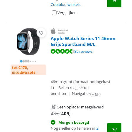
Coolblue-winkels
Vergelijken
Apple Watch Series 11 46mm
Grijs Sportband M/L
Beoordeling is 9,2 van de 10, gebaseerd op 85 reviews.
85 reviews
tot € 170,-
inruilwaarde
46mm groot (formaat horlogekast
L)
|
Bel en reageer op
berichten
|
Navigatie via gps
Geen oplader meegeleverd
437
,-
409
,-
Morgen bezorgd
Nog sneller op te halen in
2