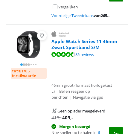
Vergelijken
Voordelige Tweedekans
van
265
,-
Apple Watch Series 11 46mm
Zwart Sportband S/M
Beoordeling is 9,2 van de 10, gebaseerd op 85 reviews.
85 reviews
tot € 170,-
inruilwaarde
46mm groot (formaat horlogekast
L)
|
Bel en reageer op
berichten
|
Navigatie via gps
Geen oplader meegeleverd
419
,-
409
,-
Morgen bezorgd
Nog sneller op te halen in
6