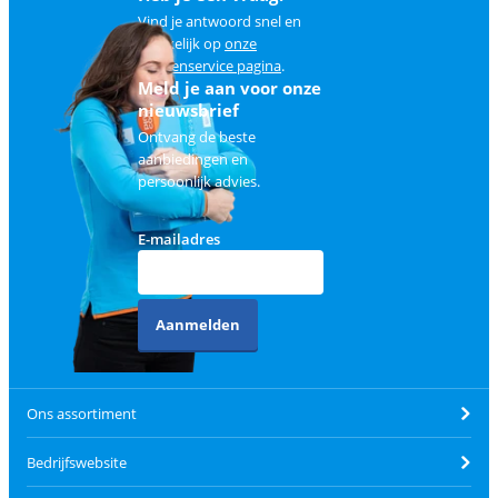
Vind je antwoord snel en
makkelijk op
onze
klantenservice pagina
.
Meld je aan voor onze
nieuwsbrief
Ontvang de beste
aanbiedingen en
persoonlijk advies.
E-mailadres
Aanmelden
Ons assortiment
Bedrijfswebsite