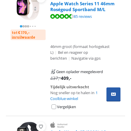
Apple Watch Series 11 46mm
Roségoud Sportband M/L
Beoordeling is 9,2 van de 10, gebaseerd op 85 reviews.
85 reviews
tot € 170,-
inruilwaarde
46mm groot (formaat horlogekast
L)
|
Bel en reageer op
berichten
|
Navigatie via gps
Geen oplader meegeleverd
437
,-
409
,-
Tijdelijk uitverkocht
Nog sneller op te halen in
1
Coolblue-winkel
Vergelijken