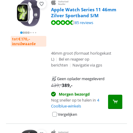
Apple Watch Series 11 46mm
Zilver Sportband S/M
Beoordeling is 9,2 van de 10, gebaseerd op 85 reviews.
85 reviews
tot € 170,-
inruilwaarde
46mm groot (formaat horlogekast
L)
|
Bel en reageer op
berichten
|
Navigatie via gps
Geen oplader meegeleverd
439
,-
389
,-
Morgen bezorgd
Nog sneller op te halen in
4
Coolblue-winkels
Vergelijken