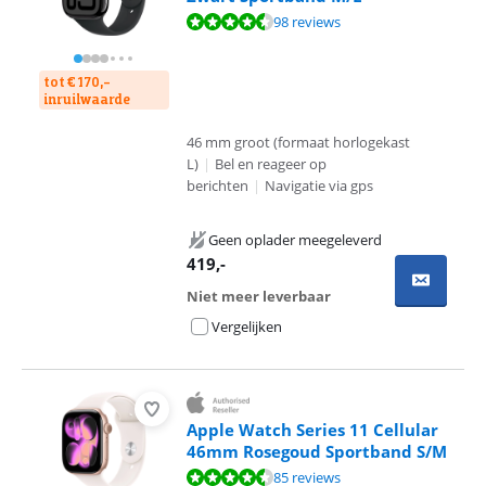
Beoordeling is 9,1 van de 10, gebaseerd op 98 reviews.
98 reviews
tot € 170,-
inruilwaarde
46 mm groot (formaat horlogekast
L)
|
Bel en reageer op
berichten
|
Navigatie via gps
Geen oplader meegeleverd
419
,-
Niet meer leverbaar
Vergelijken
Apple Watch Series 11 Cellular
46mm Rosegoud Sportband S/M
Beoordeling is 9,2 van de 10, gebaseerd op 85 reviews.
85 reviews