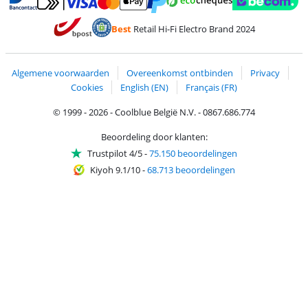
Betalen met MasterCard en Visa via ClickToPay
Betalen met Ecocheques
Betalen met Bancontact
Betalen met ApplePay
Webshop Trustmar
Betalen met PayPal
Best
Retail Hi-Fi Electro Brand 2024
Trustprofile van Coolblue
Verzending en bezorging met bPost
Algemene voorwaarden
Overeenkomst ontbinden
Privacy
Cookies
English (EN)
Français (FR)
© 1999 - 2026 - Coolblue België N.V. - 0867.686.774
Beoordeling door klanten:
Trustpilot 4/5
-
75.150 beoordelingen
Kiyoh 9.1/10
-
68.713 beoordelingen