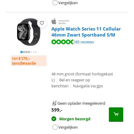
Vergelijken
Apple Watch Series 11 Cellular
46mm Zwart Sportband S/M
Beoordeling is 9,2 van de 10, gebaseerd op 85 reviews.
85 reviews
tot € 170,-
inruilwaarde
46 mm groot (formaat horlogekast
L)
|
Bel en reageer op
berichten
|
Navigatie via gps
Geen oplader meegeleverd
599
,-
Morgen bezorgd
Vergelijken