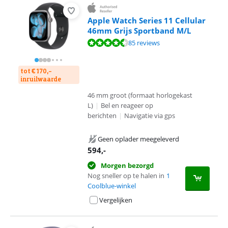
Apple Watch Series 11 Cellular
46mm Grijs Sportband M/L
Beoordeling is 9,2 van de 10, gebaseerd op 85 reviews.
85 reviews
tot € 170,-
inruilwaarde
46 mm groot (formaat horlogekast
L)
|
Bel en reageer op
berichten
|
Navigatie via gps
Geen oplader meegeleverd
594
,-
Morgen bezorgd
Nog sneller op te halen in
1
Coolblue-winkel
Vergelijken