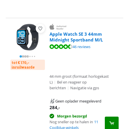
Apple Watch SE 3 44mm
Midnight Sportband M/L
Beoordeling is 9,0 van de 10, gebaseerd op 46 reviews.
46 reviews
tot € 170,-
inruilwaarde
44 mm groot (formaat horlogekast
L)
|
Bel en reageer op
berichten
|
Navigatie via gps
Geen oplader meegeleverd
284
,-
Morgen bezorgd
Nog sneller op te halen in
11
Coolblue-winkels