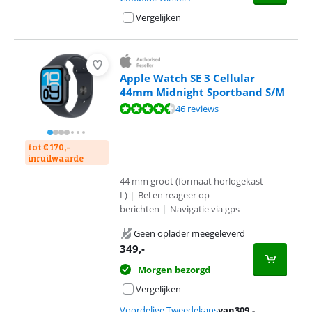
Vergelijken
Apple Watch SE 3 Cellular
44mm Midnight Sportband S/M
Beoordeling is 9,0 van de 10, gebaseerd op 46 reviews.
46 reviews
tot € 170,-
inruilwaarde
44 mm groot (formaat horlogekast
L)
|
Bel en reageer op
berichten
|
Navigatie via gps
Geen oplader meegeleverd
349
,-
Morgen bezorgd
Vergelijken
Voordelige Tweedekans
van
309
,-