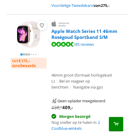
Voordelige Tweedekans
van
275
,-
Apple Watch Series 11 46mm
Roségoud Sportband S/M
Beoordeling is 9,2 van de 10, gebaseerd op 85 reviews.
85 reviews
tot € 170,-
inruilwaarde
46mm groot (formaat horlogekast
L)
|
Bel en reageer op
berichten
|
Navigatie via gps
Geen oplader meegeleverd
438
,-
409
,-
Morgen bezorgd
Nog sneller op te halen in
2
Coolblue-winkels