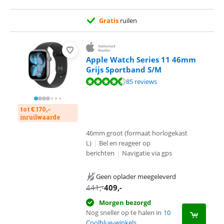
Gratis
ruilen
Apple Watch Series 11 46mm
Grijs Sportband S/M
Beoordeling is 9,2 van de 10, gebaseerd op 85 reviews.
85 reviews
tot € 170,-
inruilwaarde
46mm groot (formaat horlogekast
L)
|
Bel en reageer op
berichten
|
Navigatie via gps
Geen oplader meegeleverd
441
,-
409
,-
Morgen bezorgd
Nog sneller op te halen in
10
Coolblue-winkels