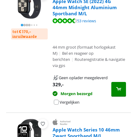
Apple Watch SE (2022) 4G
44mm Midnight Aluminium
Sportband M/L
Beoordeling is 8,6 van de 10, gebaseerd op 53 reviews.
53 reviews
tot € 170,-
inruilwaarde
44 mm groot (formaat horlogekast
M)
|
Bel en reageer op
berichten
|
Routeregistratie & navigatie
via gps
Geen oplader meegeleverd
329
,-
Morgen bezorgd
Vergelijken
Apple Watch Series 10 46mm
Zwart Sportband M/L