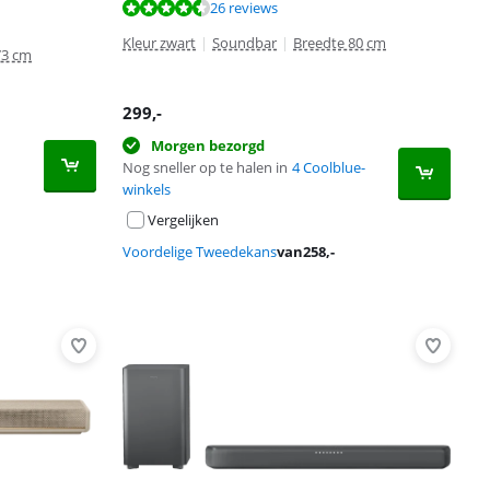
26 reviews
Kleur zwart
|
Soundbar
|
Breedte 80 cm
73 cm
299
,-
Morgen bezorgd
Nog sneller op te halen in
4 Coolblue-
winkels
Vergelijken
Voordelige Tweedekans
van
258
,-