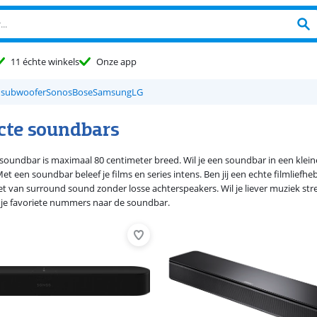
11 échte winkels
Onze app
 subwoofer
Sonos
Bose
Samsung
LG
te soundbars
oundbar is maximaal 80 centimeter breed. Wil je een soundbar in een klein
et een soundbar beleef je films en series intens. Ben jij een echte filmlie
t van surround sound zonder losse achterspeakers. Wil je liever muziek st
l je favoriete nummers naar de soundbar.