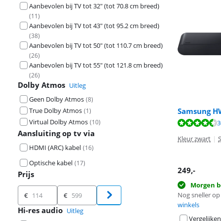
Aanbevolen bij TV tot 32" (tot 70.8 cm breed)
(
11
)
Aanbevolen bij TV tot 43" (tot 95.2 cm breed)
(
38
)
Aanbevolen bij TV tot 50" (tot 110.7 cm breed)
(
26
)
Aanbevolen bij TV tot 55" (tot 121.8 cm breed)
(
26
)
Dolby Atmos
Uitleg
Geen Dolby Atmos
(
8
)
True Dolby Atmos
Samsung HW
(
1
)
Virtual Dolby Atmos
(
10
)
Beoordeling is 
Beoordeling is 
Beoordeling is 
3
Aansluiting op tv via
Kleur zwart
|
HDMI (ARC) kabel
(
16
)
Optische kabel
(
17
)
249
,-
Prijs
Morgen b
Prijs
Nog sneller op 
€
€
winkels
Hi-res audio
Uitleg
Vergelijken