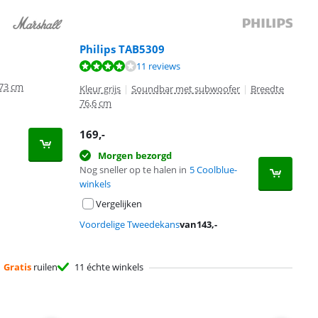
Philips TAB5309
11 reviews
 73 cm
Kleur grijs
|
Soundbar met subwoofer
|
Breedte
76,6 cm
169
,-
Morgen bezorgd
Nog sneller op te halen in
5 Coolblue-
winkels
Vergelijken
Voordelige Tweedekans
van
143
,-
Gratis
ruilen
11 échte winkels