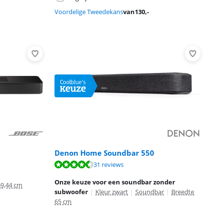
Voordelige Tweedekans
van
130
,-
Denon Home Soundbar 550
31 reviews
Onze keuze voor een soundbar zonder
69,44 cm
subwoofer
|
Kleur zwart
|
Soundbar
|
Breedte
65 cm