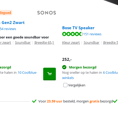
-Tegoed
 Gen2 Zwart
Bose TV Speaker
9,0 van de 10, gebaseerd op 154 reviews.
54 reviews
8,7 van de 10, gebaseerd op 151 reviews.
151 reviews
oor een goede soundbar voor
r zwart
|
Soundbar
|
Breedte 65,1
Kleur zwart
|
Soundbar
|
Breedte 
252
,-
ezorgd
Morgen bezorgd
te halen in
10 Coolblue-
Nog sneller op te halen in
6 Coolblu
winkels
Vergelijken
Voor
23.59 uur
besteld, morgen
gratis
bezorgd