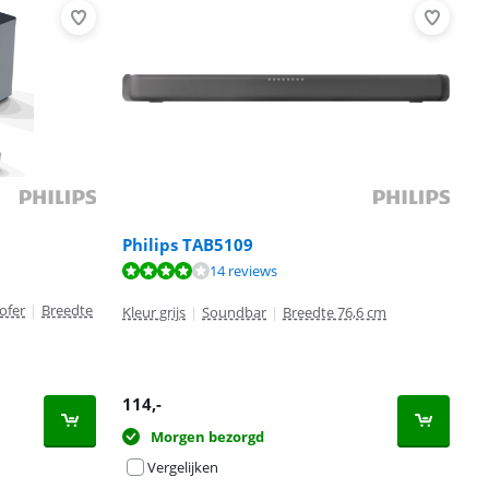
Philips TAB5109
14 reviews
ofer
|
Breedte
Kleur grijs
|
Soundbar
|
Breedte 76,6 cm
114
,-
Morgen bezorgd
Vergelijken