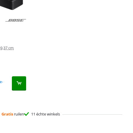
59,37 cm
e-
Gratis
ruilen
11 échte winkels