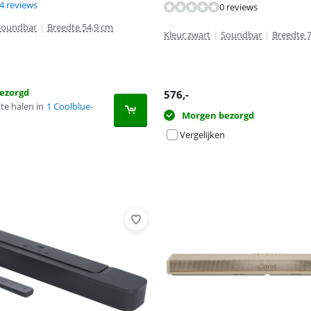
8,4 van de 10, gebaseerd op 24 reviews.
8,5 van de 10, gebaseerd op 26 reviews.
4 reviews
0 reviews
Soundbar
|
Breedte 54,9 cm
Kleur zwart
|
Soundbar
|
Breedte 
ezorgd
576
,-
te halen in
1 Coolblue-
Morgen bezorgd
Vergelijken