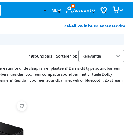
NL
Account
Zakelijk
Winkels
Klantenservice
19
soundbars
Sorteren op
:
ere ruimte of de slaapkamer plaatsen? Dan is dit type soundbar een
fhebber? Kies dan voor een compacte soundbar met virtuele Dolby
reamen? Kies dan voor een soundbar met wifi of bluetooth. Zo stream
Advertentie