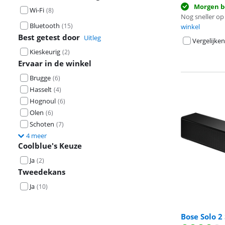
Morgen b
Wi-Fi
(
8
)
Nog sneller op 
Bluetooth
(
15
)
winkel
Best getest door
Uitleg
Vergelijken
Kieskeurig
(
2
)
Ervaar in de winkel
Brugge
(
6
)
Hasselt
(
4
)
Hognoul
(
6
)
Olen
(
6
)
Schoten
(
7
)
4 meer
Coolblue's Keuze
Ja
(
2
)
Tweedekans
Ja
(
10
)
Bose Solo 2