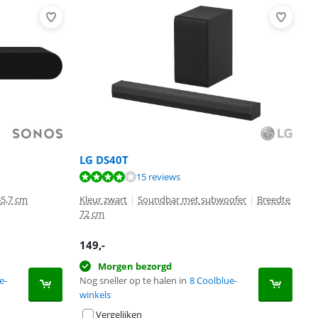
LG DS40T
15 reviews
55,7 cm
Kleur zwart
|
Soundbar met subwoofer
|
Breedte
72 cm
149
,-
Morgen bezorgd
e-
Nog sneller op te halen in
8 Coolblue-
winkels
Vergelijken