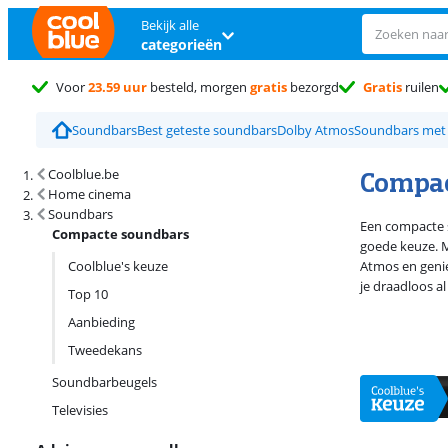
Bekijk alle
categorieën
Voor
23.59 uur
besteld, morgen
gratis
bezorgd
Gratis
ruilen
Soundbars
Best geteste soundbars
Dolby Atmos
Soundbars met
Zoekresultaten en sortering
Compac
Coolblue.be
Home cinema
Soundbars
Een compacte s
Compacte soundbars
goede keuze. M
Coolblue's keuze
Atmos en genie
je draadloos a
Top 10
Aanbieding
Tweedekans
Soundbarbeugels
Televisies