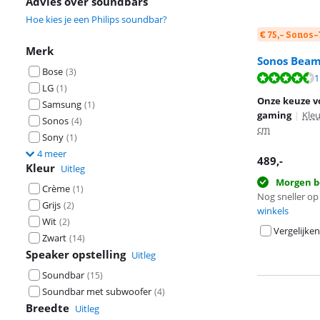
Advies over soundbars
Hoe kies je een Philips soundbar?
€ 75,- Sonos
Merk
Sonos Beam
Bose
(
3
)
Beoordeling is 
1
LG
(
1
)
Beoordeling is 
Onze keuze v
Samsung
(
1
)
gaming
|
Kleu
Sonos
(
4
)
cm
Sony
(
1
)
4 meer
489
,-
Kleur
Uitleg
Morgen b
Crème
(
1
)
Nog sneller op 
Grijs
(
2
)
winkels
Wit
(
2
)
Vergelijken
Zwart
(
14
)
Speaker opstelling
Uitleg
Soundbar
(
15
)
Soundbar met subwoofer
(
4
)
Breedte
Uitleg