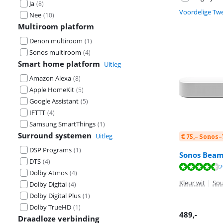
Ja
(
8
)
Voordelige Tw
Nee
(
10
)
Multiroom platform
Denon multiroom
(
1
)
Sonos multiroom
(
4
)
Smart home platform
Uitleg
Amazon Alexa
(
8
)
Apple HomeKit
(
5
)
Google Assistant
(
5
)
IFTTT
(
4
)
Samsung SmartThings
(
1
)
Surround systemen
Uitleg
€ 75,- Sonos
DSP Programs
(
1
)
Sonos Beam
DTS
(
4
)
Beoordeling is 
2
Beoordeling is 
Beoordeling is 
Dolby Atmos
(
4
)
Kleur wit
|
So
Dolby Digital
(
4
)
Dolby Digital Plus
(
1
)
Dolby TrueHD
(
1
)
489
,-
Draadloze verbinding