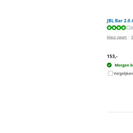
JBL Bar 2.0
Beoordeling is 
Beoordeling is 
2
Kleur zwart
|
153
,-
Morgen b
Vergelijken