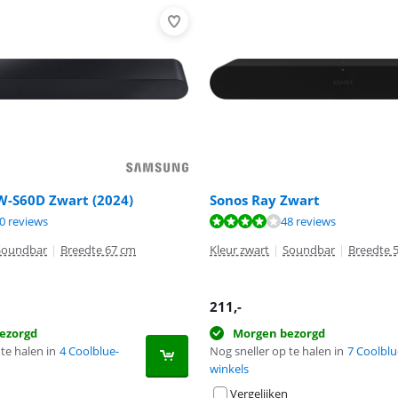
-S60D Zwart (2024)
Sonos Ray Zwart
8,5 van de 10, gebaseerd op 30 reviews.
8,3 van de 10, gebaseerd op 48 reviews.
8,3 van de 10, gebaseerd op 15 reviews.
0 reviews
48 reviews
Soundbar
|
Breedte 67 cm
Kleur zwart
|
Soundbar
|
Breedte 
211
,-
ezorgd
Morgen bezorgd
te halen in
4 Coolblue-
Nog sneller op te halen in
7 Coolblu
winkels
Vergelijken