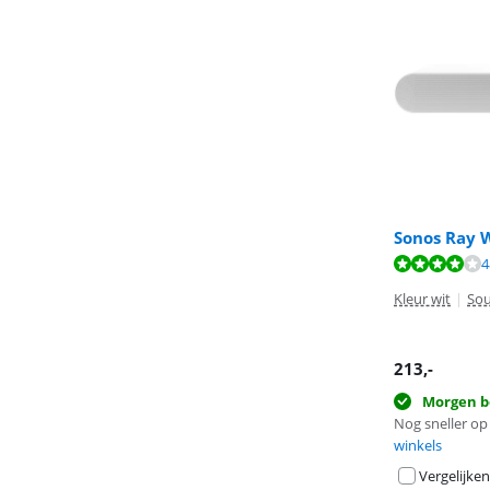
Sonos Ray 
Beoordeling is 
4
Beoordeling is 
Kleur wit
|
So
213
,-
Morgen b
Nog sneller op 
winkels
Vergelijken