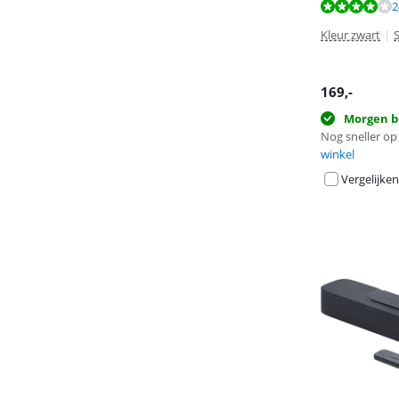
Beoordeling is 
Beoordeling is 
2
Kleur zwart
|
169
,-
Morgen b
Nog sneller op 
winkel
Vergelijken