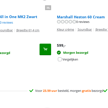
 All in One MK2 Zwart
Marshall Heston 60 Cream
0 reviews
8,2 van de 10, gebaseerd op 20 reviews.
7,5 van de 10, gebaseerd op 11 reviews.
0 reviews
Kleur crème
|
Soundbar
|
Breedte
Soundbar
|
Breedte 61,4 cm
599
,-
Morgen bezorgd
ezorgd
Vergelijken
Voor
23.59 uur
besteld, morgen
gratis
bezorgd