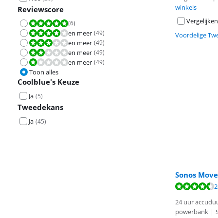
winkels
Reviewscore
Vergelijken
(
6
)
Beoordeling is 10 van de 10.
en meer
(
49
)
Beoordeling is 8,0 van de 10.
Voordelige Tw
en meer
(
49
)
Beoordeling is 6,0 van de 10.
en meer
(
49
)
Beoordeling is 4,0 van de 10.
en meer
(
49
)
Beoordeling is 2,0 van de 10.
Toon alles
Coolblue's Keuze
Ja
(
5
)
Tweedekans
Ja
(
45
)
Sonos Move
Beoordeling is 
Beoordeling is 
Beoordeling is 
2
24 uur accudu
powerbank
|