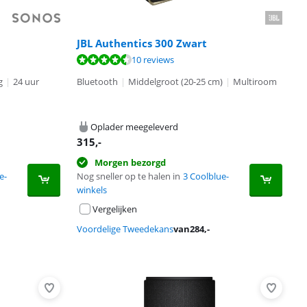
JBL Authentics 300 Zwart
10 reviews
g
|
24 uur
Bluetooth
|
Middelgroot (20-25 cm)
|
Multiroom
Oplader meegeleverd
315
,-
Morgen bezorgd
e-
Nog sneller op te halen in
3 Coolblue-
winkels
Vergelijken
Voordelige Tweedekans
van
284
,-