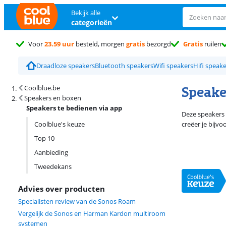
Bekijk alle
categorieën
Voor
23.59 uur
besteld, morgen
gratis
bezorgd
Gratis
ruilen
Draadloze speakers
Bluetooth speakers
Wifi speakers
Hifi speak
Zoekresultaten en sortering
Speake
Coolblue.be
Speakers en boxen
Speakers te bedienen via app
Deze speakers 
Coolblue's keuze
creëer je bijv
Top 10
Aanbieding
Tweedekans
Advies over producten
Specialisten review van de Sonos Roam
Vergelijk de Sonos en Harman Kardon multiroom
systemen