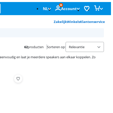
NL
Account
Zakelijk
Winkels
Klantenservice
62
producten
Sorteren op
:
e eenvoudig en laat je meerdere speakers aan elkaar koppelen. Zo
Advertentie