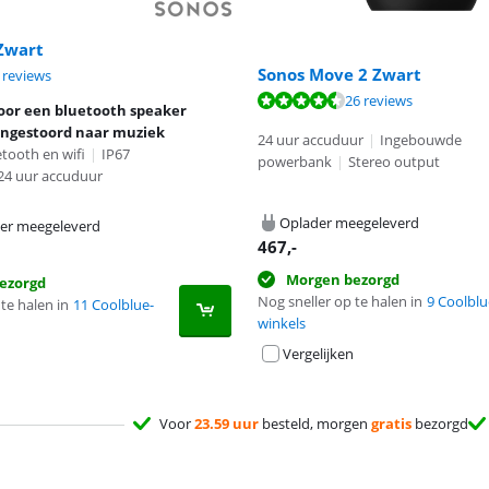
Zwart
Sonos Move 2 Zwart
9,0 van de 10, gebaseerd op 4 reviews.
 reviews
9,0 van de 10, gebaseerd op 26 reviews.
26 reviews
oor een bluetooth speaker
ngestoord naar muziek
24 uur accuduur
|
Ingebouwde
tooth en wifi
|
IP67
powerbank
|
Stereo output
24 uur accuduur
Oplader meegeleverd
er meegeleverd
467
,-
Morgen bezorgd
ezorgd
Nog sneller op te halen in
9 Coolblu
te halen in
11 Coolblue-
winkels
Vergelijken
Voor
23.59 uur
besteld, morgen
gratis
bezorgd