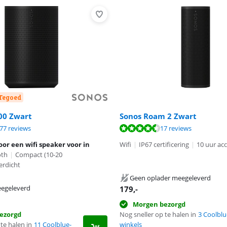
-Tegoed
00 Zwart
Sonos Roam 2 Zwart
9,1 van de 10, gebaseerd op 177 reviews.
8,6 van de 10, gebaseerd op 17 reviews.
77 reviews
17 reviews
9,0 van de 10, gebaseerd op 8 reviews.
or een wifi speaker voor in
Wifi
|
IP67 certificering
|
10 uur ac
oth
|
Compact (10-20
erdicht
Geen oplader meegeleverd
egeleverd
179
,-
Morgen bezorgd
ezorgd
Nog sneller op te halen in
3 Coolblu
te halen in
11 Coolblue-
winkels