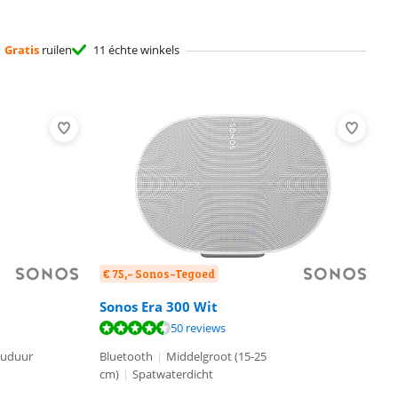
Gratis
ruilen
11 échte winkels
€ 75,- Sonos-Tegoed
Sonos Era 300 Wit
50 reviews
cuduur
Bluetooth
|
Middelgroot (15-25
cm)
|
Spatwaterdicht