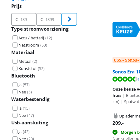
Prijs
Prijs
€
€
Type stroomvoorziening
Accu / batterij
(
12
)
Netstroom
(
53
)
Materiaal
€ 35,- Sonos
Metaal
(
2
)
Kunststof
(
52
)
Sonos Era 1
Bluetooth
Beoordeling is 
Beoordeling is 
1
Beoordeling is 
Ja
(
57
)
Onze keuze vo
Nee
(
5
)
huis
|
Blueto
Waterbestendig
cm)
|
Spatwat
Ja
(
15
)
Nee
(
47
)
Oplader me
Usb-aansluiting
209
,-
Ja
(
42
)
Morgen b
Nog sneller op 
Nee
(
20
)