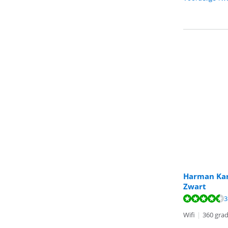
Harman Kar
Zwart
Beoordeling is 
Beoordeling is 
Beoordeling is 
3
Wifi
|
360 grad