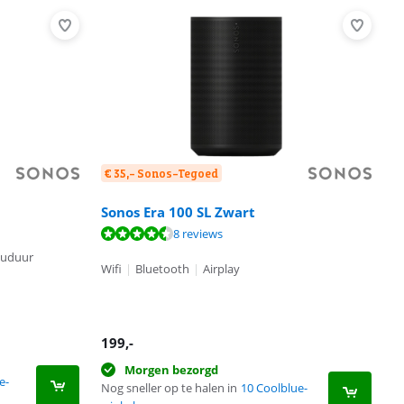
€ 35,- Sonos-Tegoed
Sonos Era 100 SL Zwart
8 reviews
cuduur
Wifi
|
Bluetooth
|
Airplay
199
,-
Morgen bezorgd
e-
Nog sneller op te halen in
10 Coolblue-