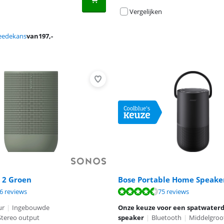
Vergelijken
eedekans
van
197
,-
 2 Groen
Bose Portable Home Speake
9,0 van de 10, gebaseerd op 26 reviews.
8,7 van de 10, gebaseerd op 75 reviews.
9,0 van de 10, gebaseerd op 26 reviews.
6 reviews
75 reviews
ur
|
Ingebouwde
Onze keuze voor een spatwaterd
Stereo output
speaker
|
Bluetooth
|
Middelgroot