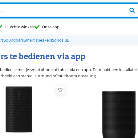
11 échte winkels
Onze app
ers
Soundbars
Smart speakers
Sonos
JBL
rs te bedienen via app
bedien je met je smartphone of tablet via een app. Dit maakt een installati
oorbeeld een stereo, surround of multiroom opstelling.