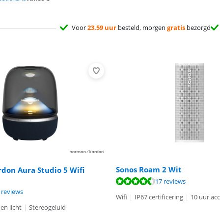
Voor
23.59 uur
besteld, morgen
gratis
bezorgd
Sonos Roam 2 Wit
don Aura Studio 5 Wifi
8,6 van de 10, gebaseerd op 17 reviews.
9,1 van de 10, gebaseerd op 50 reviews.
17 reviews
9,0 van de 10, gebaseerd op 3 reviews.
 reviews
Wifi
|
IP67 certificering
|
10 uur ac
en licht
|
Stereogeluid