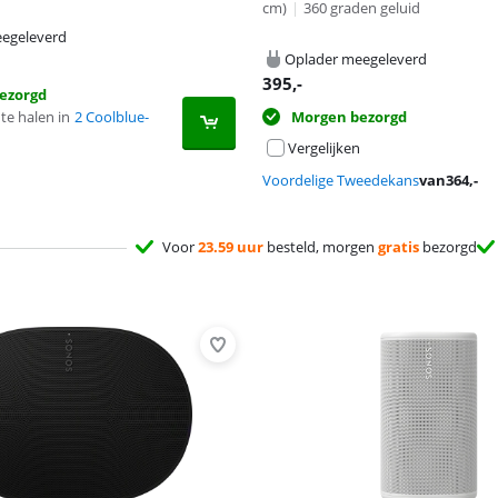
cm)
|
360 graden geluid
egeleverd
Oplader meegeleverd
395
,-
ezorgd
te halen in
2 Coolblue-
Morgen bezorgd
Vergelijken
Voordelige Tweedekans
van
364
,-
Voor
23.59 uur
besteld, morgen
gratis
bezorgd