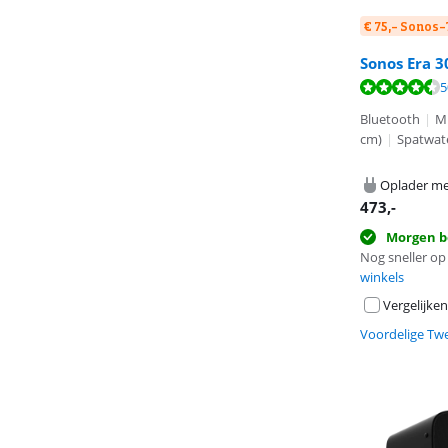
€ 75,- Sonos
Sonos Era 3
Beoordeling is 
Beoordeling is 
Beoordeling is 
5
Bluetooth
|
Mi
cm)
|
Spatwat
Oplader me
473
,-
Morgen b
Nog sneller op 
winkels
Vergelijken
Voordelige Tw