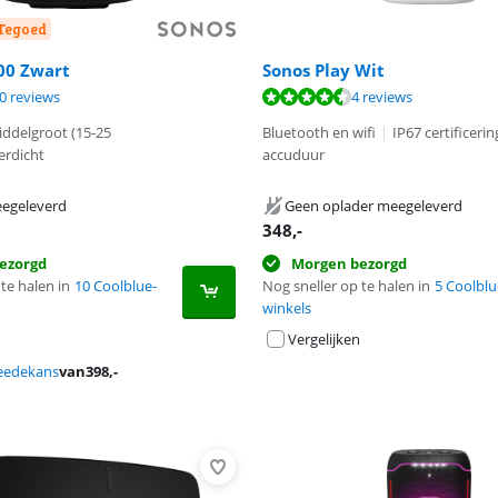
-Tegoed
00 Zwart
Sonos Play Wit
9,1 van de 10, gebaseerd op 50 reviews.
9,0 van de 10, gebaseerd op 4 reviews.
8,8 van de 10, gebaseerd op 10 reviews.
0 reviews
4 reviews
ddelgroot (15-25
Bluetooth en wifi
|
IP67 certificerin
erdicht
accuduur
egeleverd
Geen oplader meegeleverd
348
,-
ezorgd
Morgen bezorgd
te halen in
10 Coolblue-
Nog sneller op te halen in
5 Coolblu
winkels
Vergelijken
eedekans
van
398
,-