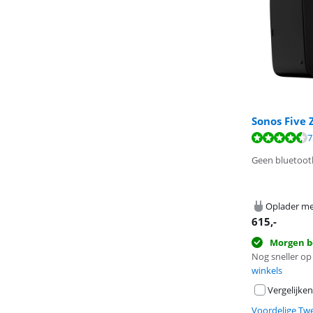
Sonos Five 
Beoordeling is 
Beoordeling is 
7
Geen bluetoot
Oplader me
615
,-
Morgen b
Nog sneller op 
winkels
Vergelijken
Voordelige Tw