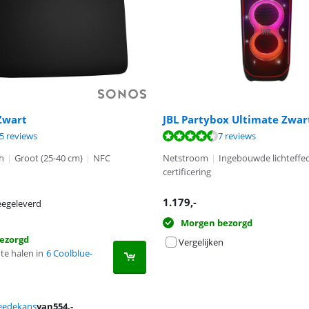
Zwart
JBL Partybox Ultimate Zwar
9,0 van de 10, gebaseerd op 75 reviews.
8,7 van de 10, gebaseerd op 7 reviews.
5 reviews
7 reviews
h
|
Groot (25-40 cm)
|
NFC
Netstroom
|
Ingebouwde lichteffe
certificering
1.179
,-
egeleverd
Morgen bezorgd
ezorgd
Vergelijken
te halen in
6 Coolblue-
eedekans
van
554
,-