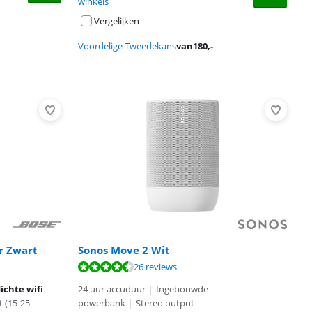
winkels
Vergelijken
Voordelige Tweedekans
van
180
,-
r Zwart
Sonos Move 2 Wit
26 reviews
ichte wifi
24 uur accuduur
|
Ingebouwde
 (15-25
powerbank
|
Stereo output