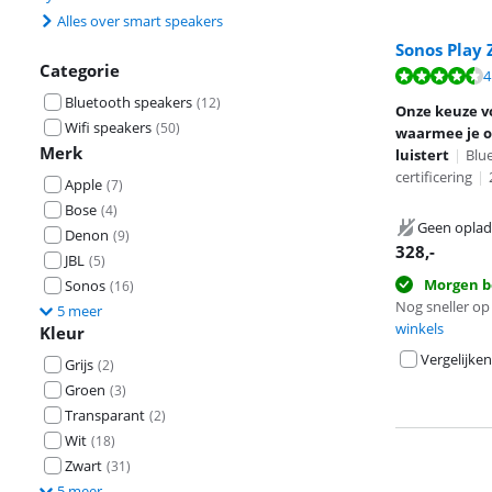
Alles over smart speakers
Sonos Play 
Categorie
Beoordeling is 
4
Beoordeling is 
Bluetooth speakers
(
12
)
Onze keuze v
Wifi speakers
(
50
)
waarmee je o
Merk
luistert
|
Blue
certificering
|
Apple
(
7
)
Bose
(
4
)
Geen oplad
Denon
(
9
)
328
,-
JBL
(
5
)
Morgen b
Sonos
(
16
)
Nog sneller op 
5 meer
winkels
Kleur
Vergelijken
Grijs
(
2
)
Groen
(
3
)
Transparant
(
2
)
Wit
(
18
)
Zwart
(
31
)
5 meer