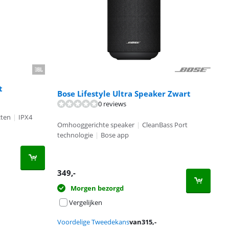
t
Bose Lifestyle Ultra Speaker Zwart
0 reviews
cten
|
IPX4
Omhooggerichte speaker
|
CleanBass Port
technologie
|
Bose app
349
,-
Morgen bezorgd
Vergelijken
Voordelige Tweedekans
van
315
,-