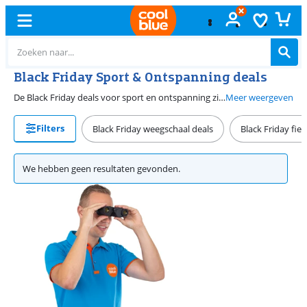
Black Friday Sport & Ontspanning deals
De Black Friday deals voor sport en ontspanning zijn helaas weer voorbij. Je vindt bij Coolblue gelukkig altijd mooie aanbiedingen. Ga bijvoorbeeld voor een smartwatch. Hiermee meet jouw activiteiten en houd je berichten bij. Wil je jouw bloeddruk in de gaten houden? Dan ga je voor een bloeddrukmeter. Bekijk ons assortiment en vind een product dat bij jou past.
Meer weergeven
Filters
Black Friday weegschaal deals
Black Friday fiet
We hebben geen resultaten gevonden.