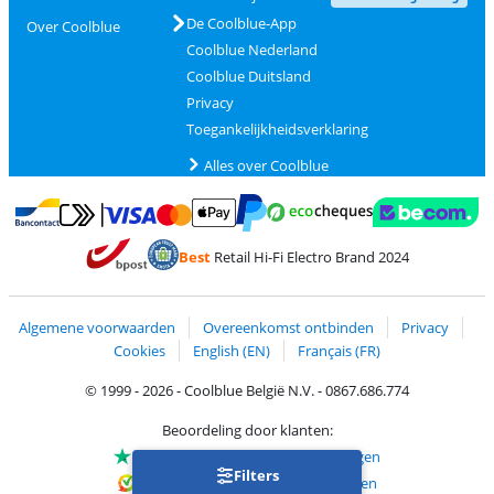
De Coolblue-App
Over Coolblue
Coolblue Nederland
Coolblue Duitsland
Privacy
Toegankelijkheidsverklaring
Alles over Coolblue
Betalen met MasterCard en Visa via ClickToPay
Betalen met Ecocheques
Betalen met Bancontact
Betalen met ApplePay
Webshop Trustmar
Betalen met PayPal
Best
Retail Hi-Fi Electro Brand 2024
Trustprofile van Coolblue
Verzending en bezorging met bPost
Algemene voorwaarden
Overeenkomst ontbinden
Privacy
Cookies
English (EN)
Français (FR)
© 1999 - 2026 - Coolblue België N.V. - 0867.686.774
Beoordeling door klanten:
Trustpilot 4/5
-
75.180 beoordelingen
Filters
Kiyoh 9.1/10
-
68.729 beoordelingen