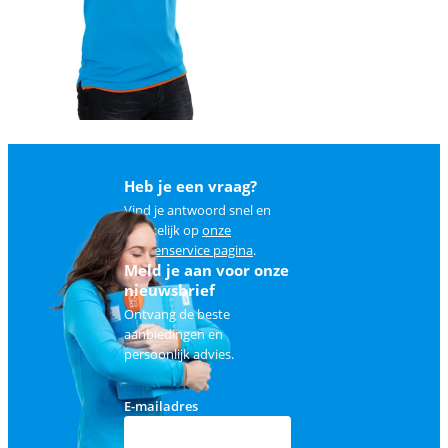
Heb je een vraag?
Vind je antwoord snel en
makkelijk op
onze
klantenservice pagina
.
Meld je aan voor onze
nieuwsbrief
Ontvang de beste
aanbiedingen en
persoonlijk advies.
E-mailadres