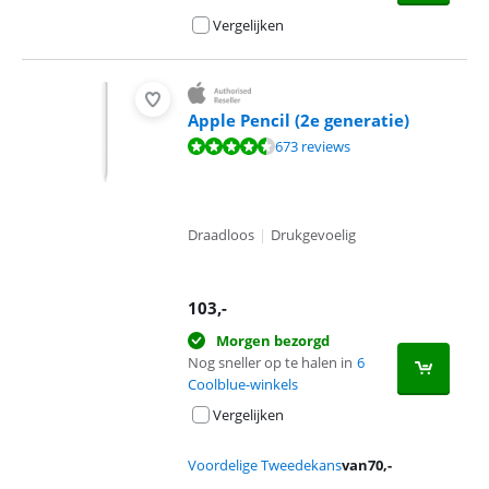
Vergelijken
Apple Pencil (2e generatie)
Beoordeling is 9,4 van de 10, gebaseerd op 673 reviews.
673 reviews
Draadloos
|
Drukgevoelig
103
,-
Morgen bezorgd
Nog sneller op te halen in
6
Coolblue-winkels
Vergelijken
Voordelige Tweedekans
van
70
,-