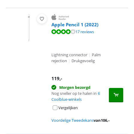
Apple Pencil 1 (2022)
Beoordeling is 8,2 van de 10, gebaseerd op 17 reviews.
17 reviews
Lightning connector
|
Palm
rejection
|
Drukgevoelig
119
,-
Morgen bezorgd
Nog sneller op te halen in
6
Coolblue-winkels
Vergelijken
Voordelige Tweedekans
van
106
,-