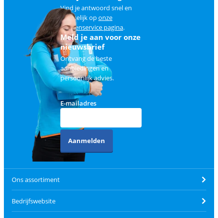
Vind je antwoord snel en
makkelijk op
onze
klantenservice pagina
.
Meld je aan voor onze
nieuwsbrief
Ontvang de beste
aanbiedingen en
persoonlijk advies.
E-mailadres
Aanmelden
Ons assortiment
Bedrijfswebsite