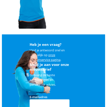
Heb je een vraag?
Vind je antwoord snel en
makkelijk op
onze
klantenservice pagina
.
Meld je aan voor onze
nieuwsbrief
Ontvang de beste
aanbiedingen en
persoonlijk advies.
E-mailadres