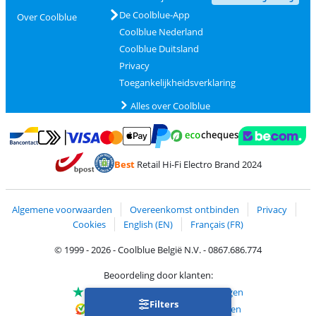
De Coolblue-App
Over Coolblue
Coolblue Nederland
Coolblue Duitsland
Privacy
Toegankelijkheidsverklaring
Alles over Coolblue
Betalen met MasterCard en Visa via ClickToPay
Betalen met Ecocheques
Betalen met Bancontact
Betalen met ApplePay
Webshop Trustmar
Betalen met PayPal
Best
Retail Hi-Fi Electro Brand 2024
Trustprofile van Coolblue
Verzending en bezorging met bPost
Algemene voorwaarden
Overeenkomst ontbinden
Privacy
Cookies
English (EN)
Français (FR)
© 1999 - 2026 - Coolblue België N.V. - 0867.686.774
Beoordeling door klanten:
Trustpilot 4/5
-
75.155 beoordelingen
Filters
Kiyoh 9.1/10
-
68.721 beoordelingen