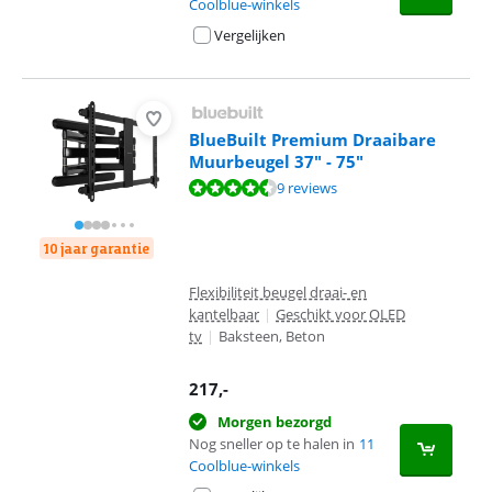
Coolblue-winkels
Vergelijken
BlueBuilt Premium Draaibare
Muurbeugel 37" - 75"
Beoordeling is 8,9 van de 10, gebaseerd op 9 reviews.
9 reviews
10 jaar garantie
Flexibiliteit beugel draai- en
kantelbaar
|
Geschikt voor OLED
tv
|
Baksteen, Beton
217
,-
Morgen bezorgd
Nog sneller op te halen in
11
Coolblue-winkels