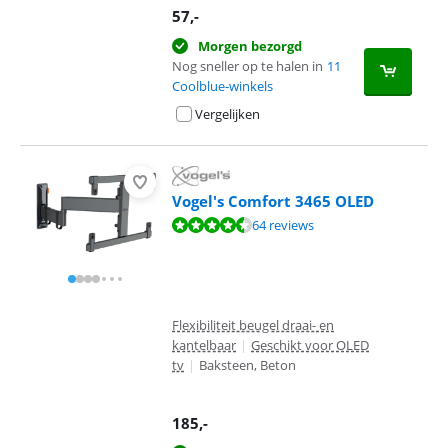
57
,-
Morgen bezorgd
Nog sneller op te halen in
11
Coolblue-winkels
Vergelijken
Vogel's Comfort 3465 OLED
Beoordeling is 8,7 van de 10, gebaseerd op 64 reviews.
64 reviews
Flexibiliteit beugel draai- en
kantelbaar
|
Geschikt voor OLED
tv
|
Baksteen, Beton
185
,-