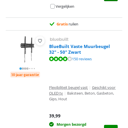
Vergelijken
Gratis
ruilen
BlueBuilt Vaste Muurbeugel
32" - 50" Zwart
Beoordeling is 8,4 van de 10, gebaseerd op 150 reviews.
150 reviews
10 jaar garantie
Flexibiliteit beugel vast
|
Geschikt voor
OLED tv
|
Baksteen, Beton, Gasbeton,
Gips, Hout
39,99
Morgen bezorgd