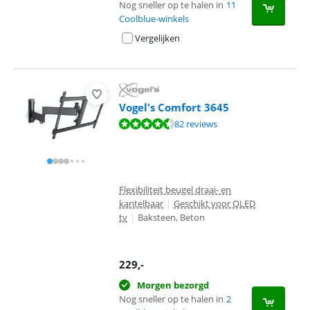
Nog sneller op te halen in
11
Coolblue-winkels
Vergelijken
Vogel's Comfort 3645
Beoordeling is 9,1 van de 10, gebaseerd op 82 reviews.
82 reviews
Flexibiliteit beugel draai- en
kantelbaar
|
Geschikt voor OLED
tv
|
Baksteen, Beton
229
,-
Morgen bezorgd
Nog sneller op te halen in
2