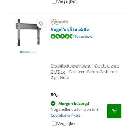
Vergelijken
Vogel's Elite 5505
Beoordeling is 9,4 van de 10, gebaseerd op 10 reviews.
10 reviews
Flexibiliteit beugel vast
|
Geschikt voor
OLED tv
|
Baksteen, Beton, Gasbeton,
Gips, Hout
80
,-
Morgen bezorgd
Nog sneller op te halen in
3
Coolblue-winkels
Vergelijken