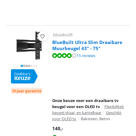
BlueBuilt Ultra Slim Draaibare
Muurbeugel 43" - 75"
Beoordeling is 8,2 van de 10, gebaseerd op 15 reviews.
15 reviews
10 jaar garantie
Onze keuze voor een draaibare tv
beugel voor een OLED tv
|
Flexibiliteit
beugel draai- en kantelbaar
|
Geschikt
voor OLED tv
|
Baksteen, Beton
140
,-