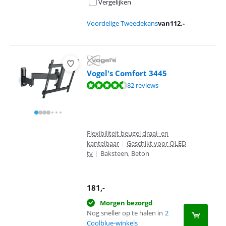
Vergelijken
Voordelige Tweedekans
van
112
,-
Vogel's Comfort 3445
Beoordeling is 9,1 van de 10, gebaseerd op 82 reviews.
82 reviews
Flexibiliteit beugel draai- en
kantelbaar
|
Geschikt voor OLED
tv
|
Baksteen, Beton
181
,-
Morgen bezorgd
Nog sneller op te halen in
2
Coolblue-winkels