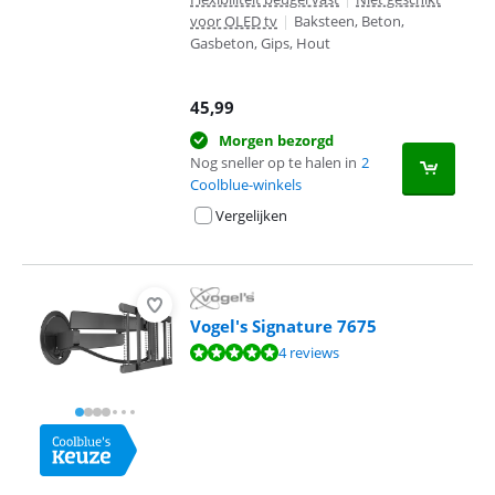
voor OLED tv
|
Baksteen, Beton,
Gasbeton, Gips, Hout
45,99
Morgen bezorgd
Nog sneller op te halen in
2
Coolblue-winkels
Vergelijken
Vogel's Signature 7675
Beoordeling is 9,6 van de 10, gebaseerd op 4 reviews.
4 reviews