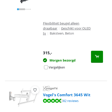
Flexibiliteit beugel alleen
draaibaar
|
Geschikt voor OLED
tv
|
Baksteen, Beton
315
,-
Morgen bezorgd
Vergelijken
Vogel's Comfort 3645 Wit
Beoordeling is 9,1 van de 10, gebaseerd op 82 reviews.
82 reviews