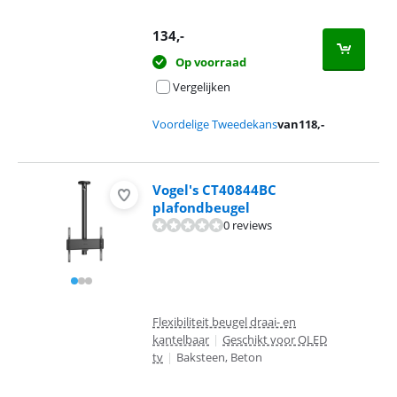
134
,-
Op voorraad
Vergelijken
Voordelige Tweedekans
van
118
,-
Vogel's CT40844BC
plafondbeugel
0 reviews
Flexibiliteit beugel draai- en
kantelbaar
|
Geschikt voor OLED
tv
|
Baksteen, Beton