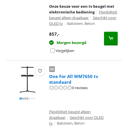
Onze keuze voor een tv beugel met
elektronische bediening
|
Flexibiliteit
beugel alleen draaibaar
|
Geschikt voor
OLED tv
|
Baksteen, Beton
857
,-
Morgen bezorgd
Vergelijken
One For All WM7650 tv
standaard
0 reviews
Flexibiliteit beugel alleen
draaibaar
|
Geschikt voor OLED
tv
|
Baksteen, Beton