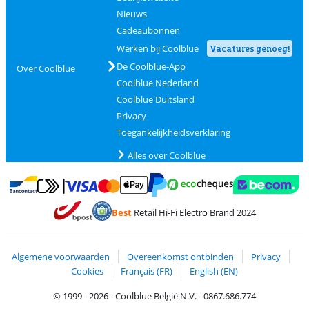
Nieuws
Cadeaubonnen
Werken bij Coolblue
Vacatures genoeg!
De Coolblue-App
Over Coolblue
Coolblue Nederland
Coolblue Duitsland
Privacy
Toegankelijkheidsverklaring
Alles over Coolblue
Betalen met MasterCard en Visa via ClickToPay
Betalen met Ecocheques
Betalen met Bancontact
Betalen met ApplePay
Webshop Trustmar
Betalen met PayPal
Best
Retail Hi-Fi Electro Brand 2024
Trustprofile van Coolblue
Verzending en bezorging met bPost
Algemene voorwaarden
Overeenkomst ontbinden
Privacy
Cookies
Français (FR)
English (EN)
© 1999 - 2026 - Coolblue België N.V. - 0867.686.774