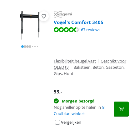
Vogel's Comfort 3405
Beoordeling is 8,7 van de 10, gebaseerd op 167 reviews.
167 reviews
Flexibiliteit beugel vast
|
Geschikt voor
OLED tv
|
Baksteen, Beton, Gasbeton,
Gips, Hout
53
,-
Morgen bezorgd
Nog sneller op te halen in
8
Coolblue-winkels
Vergelijken