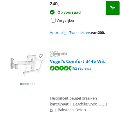
240
,-
Op voorraad
Vergelijken
Voordelige Tweedekans
van
200
,-
Vogel's Comfort 3445 Wit
Beoordeling is 9,1 van de 10, gebaseerd op 82 reviews.
82 reviews
Flexibiliteit beugel draai- en
kantelbaar
|
Geschikt voor OLED
tv
|
Baksteen, Beton