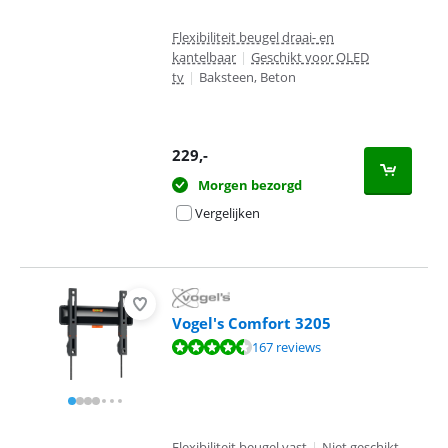
Flexibiliteit beugel draai- en
kantelbaar
|
Geschikt voor OLED
tv
|
Baksteen, Beton
229
,-
Morgen bezorgd
Vergelijken
Vogel's Comfort 3205
Beoordeling is 8,7 van de 10, gebaseerd op 167 reviews.
167 reviews
Flexibiliteit beugel vast
|
Niet geschikt