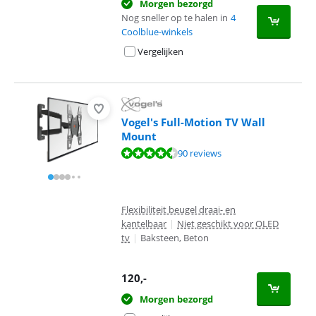
Morgen bezorgd
Nog sneller op te halen in
4
Coolblue-winkels
Vergelijken
Vogel's Full-Motion TV Wall
Mount
Beoordeling is 8,8 van de 10, gebaseerd op 90 reviews.
90 reviews
Flexibiliteit beugel draai- en
kantelbaar
|
Niet geschikt voor OLED
tv
|
Baksteen, Beton
120
,-
Morgen bezorgd