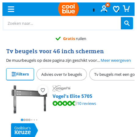
Gratis
ruilen
Tv beugels voor 46 inch schermen
De muurbeugels op deze pagina zijn geschikt voor tv's met een beelddiagonaal van 46 inch (117 cm). Tijdens het kiezen van de juiste muurbeugel moet je rekening houden met een aantal specificaties. Denk bijvoorbeeld aan het maximale draaggewicht en of de beugel draai- of kantelbaar moet zijn.
Meer weergeven
Filters
Advies over tv beugels
Tv beugels met een go
Vogel's Elite 5705
Beoordeling is 9,4 van de 10, gebaseerd op 10 reviews.
10 reviews