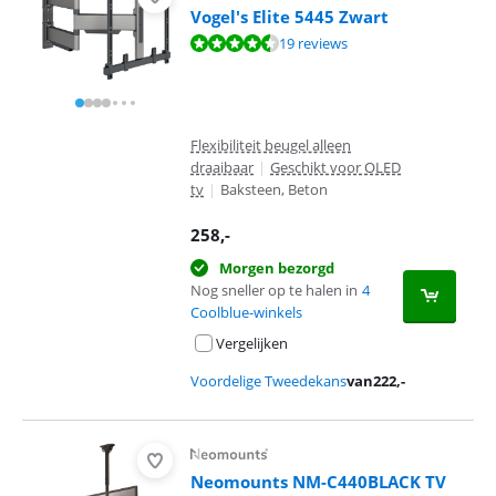
Vogel's Elite 5445 Zwart
Beoordeling is 8,7 van de 10, gebaseerd op 19 reviews.
19 reviews
Flexibiliteit beugel alleen
draaibaar
|
Geschikt voor OLED
tv
|
Baksteen, Beton
258
,-
Morgen bezorgd
Nog sneller op te halen in
4
Coolblue-winkels
Vergelijken
Voordelige Tweedekans
van
222
,-
Neomounts NM-C440BLACK TV