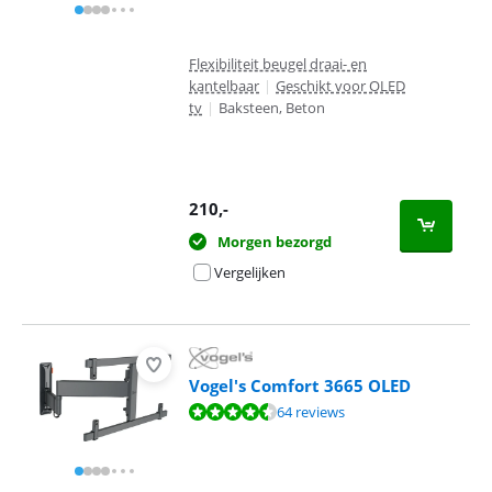
Flexibiliteit beugel draai- en
kantelbaar
|
Geschikt voor OLED
tv
|
Baksteen, Beton
210
,-
Morgen bezorgd
Vergelijken
Vogel's Comfort 3665 OLED
Beoordeling is 8,7 van de 10, gebaseerd op 64 reviews.
64 reviews