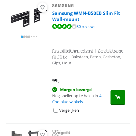
Samsung WMN-B50EB Slim Fit
Wall-mount
Beoordeling is 8,4 van de 10, gebaseerd op 30 reviews.
30 reviews
Flexibiliteit beugel vast
|
Geschikt voor
OLED tv
|
Baksteen, Beton, Gasbeton,
Gips, Hout
99
,-
Morgen bezorgd
Nog sneller op te halen in
4
Coolblue-winkels
Vergelijken