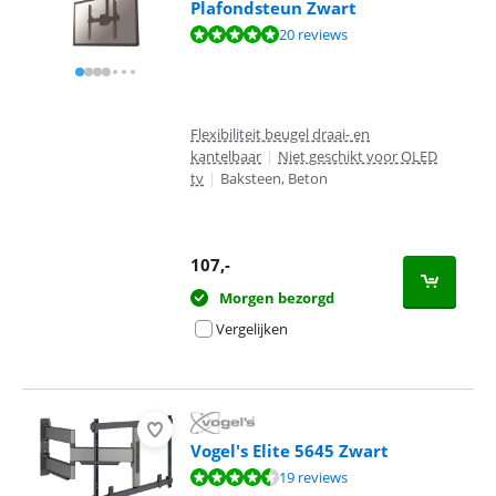
Plafondsteun Zwart
Beoordeling is 9,5 van de 10, gebaseerd op 20 reviews.
20 reviews
Flexibiliteit beugel draai- en
kantelbaar
|
Niet geschikt voor OLED
tv
|
Baksteen, Beton
107
,-
Morgen bezorgd
Vergelijken
Vogel's Elite 5645 Zwart
Beoordeling is 8,7 van de 10, gebaseerd op 19 reviews.
19 reviews