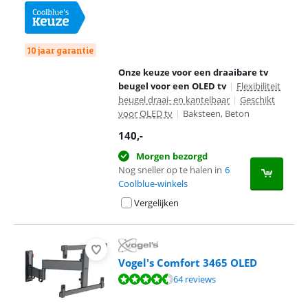
10 jaar garantie
Onze keuze voor een draaibare tv
beugel voor een OLED tv
|
Flexibiliteit
beugel draai- en kantelbaar
|
Geschikt
voor OLED tv
|
Baksteen, Beton
140
,-
Morgen bezorgd
Nog sneller op te halen in
6
Coolblue-winkels
Vergelijken
Vogel's Comfort 3465 OLED
Beoordeling is 8,7 van de 10, gebaseerd op 64 reviews.
64 reviews