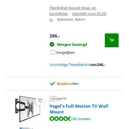
Flexibiliteit beugel draai- en
kantelbaar
|
Geschikt voor OLED
tv
|
Baksteen, Beton
286
,-
Morgen bezorgd
Vergelijken
Voordelige Tweedekans
van
246
,-
Gratis
ruilen
Vogel's Full-Motion TV Wall
Mount
Beoordeling is 8,8 van de 10, gebaseerd op 90 reviews.
90 reviews