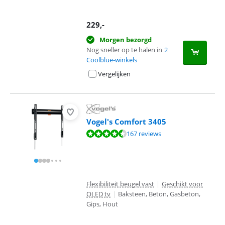
229
,-
Morgen bezorgd
Nog sneller op te halen in
2
Coolblue-winkels
Vergelijken
Vogel's Comfort 3405
Beoordeling is 8,7 van de 10, gebaseerd op 167 reviews.
167 reviews
Flexibiliteit beugel vast
|
Geschikt voor
OLED tv
|
Baksteen, Beton, Gasbeton,
Gips, Hout