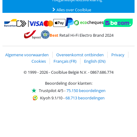
Alles over Coolblue
Betalen met MasterCard en Visa via ClickToPay
Betalen met Ecocheques
Betalen met Bancontact
Betalen met ApplePay
Webshop Trustmar
Betalen met PayPal
Best
Retail Hi-Fi Electro Brand 2024
Trustprofile van Coolblue
Verzending en bezorging met bPost
Algemene voorwaarden
Overeenkomst ontbinden
Privacy
Cookies
Français (FR)
English (EN)
© 1999 - 2026 - Coolblue België N.V. - 0867.686.774
Beoordeling door klanten:
Trustpilot 4/5
-
75.150 beoordelingen
Kiyoh 9.1/10
-
68.713 beoordelingen