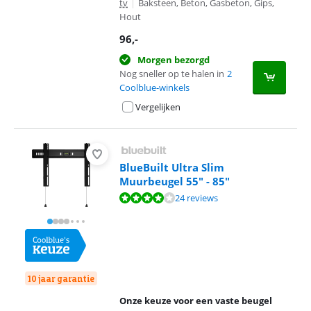
tv
|
Baksteen, Beton, Gasbeton, Gips,
Hout
96
,-
Morgen bezorgd
Nog sneller op te halen in
2
Coolblue-winkels
Vergelijken
BlueBuilt Ultra Slim
Muurbeugel 55" - 85"
Beoordeling is 8,0 van de 10, gebaseerd op 24 reviews.
24 reviews
10 jaar garantie
Onze keuze voor een vaste beugel