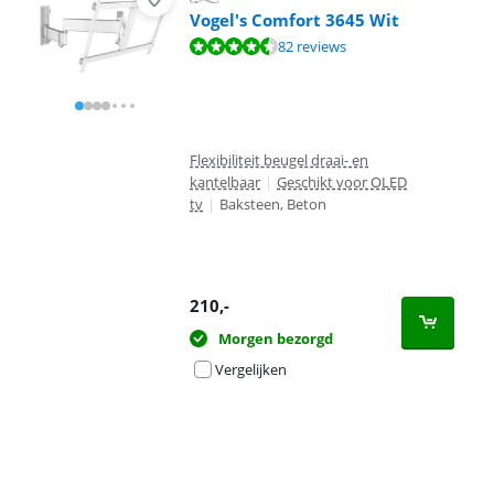
Vogel's Comfort 3645 Wit
Beoordeling is 9,1 van de 10, gebaseerd op 82 reviews.
82 reviews
Flexibiliteit beugel draai- en
kantelbaar
|
Geschikt voor OLED
tv
|
Baksteen, Beton
210
,-
Morgen bezorgd
Vergelijken
Advertentie