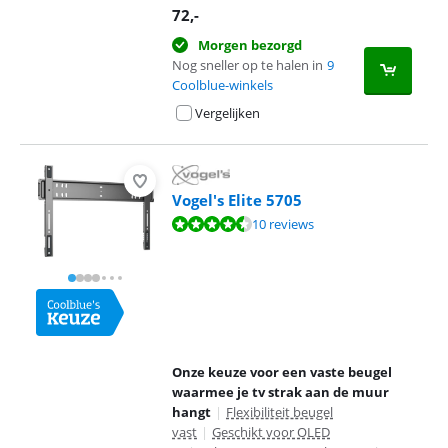
72
,-
Morgen bezorgd
Nog sneller op te halen in
9
Coolblue-winkels
Vergelijken
Vogel's Elite 5705
Beoordeling is 9,4 van de 10, gebaseerd op 10 reviews.
10 reviews
Onze keuze voor een vaste beugel
waarmee je tv strak aan de muur
hangt
|
Flexibiliteit beugel
vast
|
Geschikt voor OLED