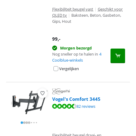
Flexibiliteit beugel vast
|
Geschikt voor
OLED tv
|
Baksteen, Beton, Gasbeton,
Gips, Hout
99
,-
Morgen bezorgd
Nog sneller op te halen in
4
Coolblue-winkels
Vergelijken
Vogel's Comfort 3445
Beoordeling is 9,1 van de 10, gebaseerd op 82 reviews.
82 reviews
Flexibiliteit beugel draai- en