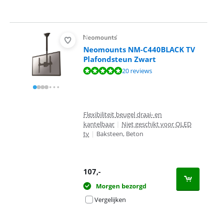
Neomounts NM-C440BLACK TV
Plafondsteun Zwart
Beoordeling is 9,5 van de 10, gebaseerd op 20 reviews.
20 reviews
Flexibiliteit beugel draai- en
kantelbaar
|
Niet geschikt voor OLED
tv
|
Baksteen, Beton
107
,-
Morgen bezorgd
Vergelijken