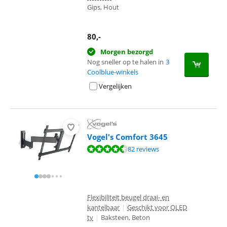
Gips, Hout
80
,-
Morgen bezorgd
Nog sneller op te halen in
3
Coolblue-winkels
Vergelijken
Vogel's Comfort 3645
Beoordeling is 9,1 van de 10, gebaseerd op 82 reviews.
82 reviews
Flexibiliteit beugel draai- en
kantelbaar
|
Geschikt voor OLED
tv
|
Baksteen, Beton