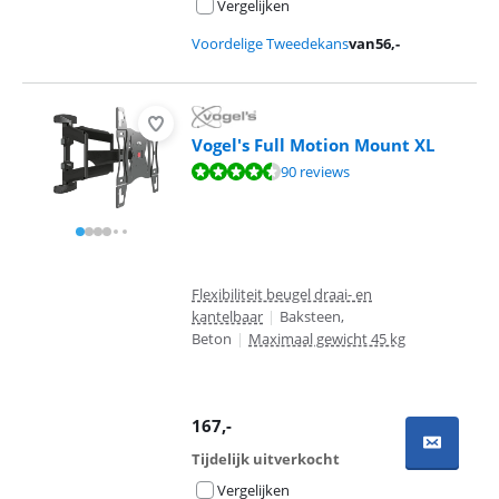
Vergelijken
Voordelige Tweedekans
van
56
,-
Vogel's Full Motion Mount XL
Beoordeling is 8,8 van de 10, gebaseerd op 90 reviews.
90 reviews
Flexibiliteit beugel draai- en
kantelbaar
|
Baksteen,
Beton
|
Maximaal gewicht 45 kg
167
,-
Tijdelijk uitverkocht
Vergelijken