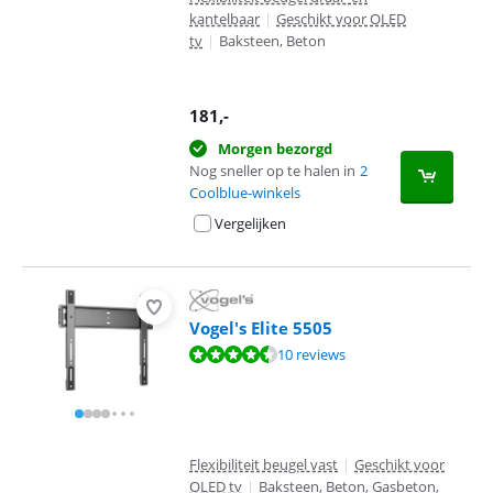
kantelbaar
|
Geschikt voor OLED
tv
|
Baksteen, Beton
181
,-
Morgen bezorgd
Nog sneller op te halen in
2
Coolblue-winkels
Vergelijken
Vogel's Elite 5505
Beoordeling is 9,4 van de 10, gebaseerd op 10 reviews.
10 reviews
Flexibiliteit beugel vast
|
Geschikt voor
OLED tv
|
Baksteen, Beton, Gasbeton,