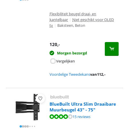
Flexibiliteit beugel draai- en
kantelbaar
|
Niet geschikt voor OLED
tv
|
Baksteen, Beton
120
,-
Morgen bezorgd
Vergelijken
Voordelige Tweedekans
van
112
,-
BlueBuilt Ultra Slim Draaibare
Muurbeugel 43" - 75"
Beoordeling is 8,2 van de 10, gebaseerd op 15 reviews.
15 reviews