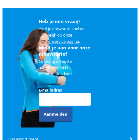
Heb je een vraag?
Vind je antwoord snel en
makkelijk op
onze
klantenservice pagina
.
Meld je aan voor onze
nieuwsbrief
Ontvang de beste
aanbiedingen en
persoonlijk advies.
E-mailadres
Aanmelden
Ons assortiment