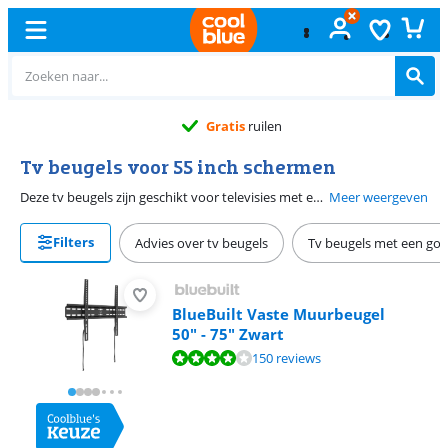
Gratis
ruilen
Tv beugels voor 55 inch schermen
Deze tv beugels zijn geschikt voor televisies met een beelddiagonaal van 55 inch. Tijdens het kiezen van de juiste tv muurbeugel moet je rekening houden met een aantal specificaties. Zo hebben beugels bijvoorbeeld een maximaal draaggewicht. Daarnaast is een televisiebeugel vast, kantelbaar of draaibaar. Met een vaste muurbeugel beweeg je de televisie niet, maar hangt hij strak tegen de muur. Een kantelbare beugel beweegt verticaal, zodat je de tv naar boven of beneden kantelt. Wanneer een tv beugel draaibaar is, richt je hem horizontaal naar de juiste plek in de kamer. Let bij je keuze voor een kantelbare tv beugel goed op het formaat, gewicht en de VESA maat van je tv.
Meer weergeven
Filters
Advies over tv beugels
Tv beugels met een go
BlueBuilt Vaste Muurbeugel
50" - 75" Zwart
Beoordeling is 8,4 van de 10, gebaseerd op 150 reviews.
150 reviews