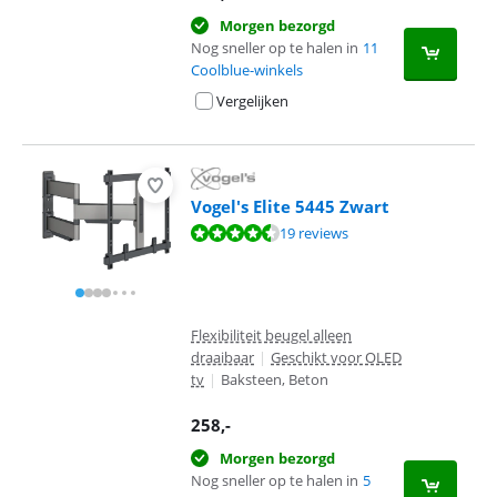
Morgen bezorgd
Nog sneller op te halen in
11
Coolblue-winkels
Vergelijken
Vogel's Elite 5445 Zwart
Beoordeling is 8,7 van de 10, gebaseerd op 19 reviews.
19 reviews
Flexibiliteit beugel alleen
draaibaar
|
Geschikt voor OLED
tv
|
Baksteen, Beton
258
,-
Morgen bezorgd
Nog sneller op te halen in
5