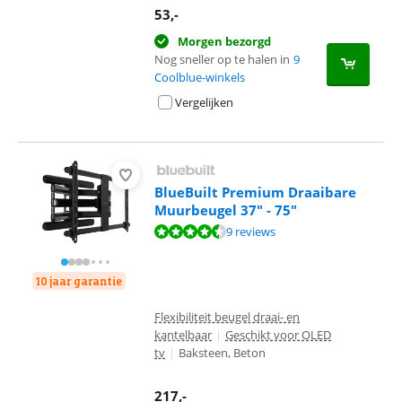
53
,-
Morgen bezorgd
Nog sneller op te halen in
9
Coolblue-winkels
Vergelijken
BlueBuilt Premium Draaibare
Muurbeugel 37" - 75"
Beoordeling is 8,9 van de 10, gebaseerd op 9 reviews.
9 reviews
10 jaar garantie
Flexibiliteit beugel draai- en
kantelbaar
|
Geschikt voor OLED
tv
|
Baksteen, Beton
217
,-