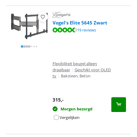
Vogel's Elite 5645 Zwart
Beoordeling is 8,7 van de 10, gebaseerd op 19 reviews.
19 reviews
Flexibiliteit beugel alleen
draaibaar
|
Geschikt voor OLED
tv
|
Baksteen, Beton
315
,-
Morgen bezorgd
Vergelijken