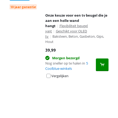
10 jaar garantie
Onze keuze voor een tv beugel die je
aan een holle wand
hangt
|
Flexibiliteit beugel
vast
|
Geschikt voor OLED
tv
|
Baksteen, Beton, Gasbeton, Gips,
Hout
39,99
Morgen bezorgd
Nog sneller op te halen in
5
Coolblue-winkels
Vergelijken
Advertentie