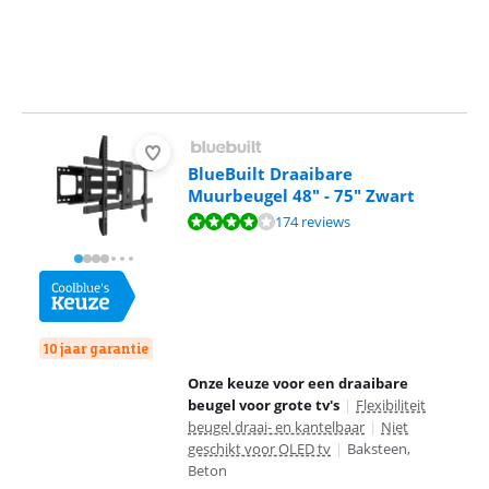
BlueBuilt Draaibare
Muurbeugel 48" - 75" Zwart
Beoordeling is 8,4 van de 10, gebaseerd op 174 reviews.
174 reviews
10 jaar garantie
Onze keuze voor een draaibare
beugel voor grote tv's
|
Flexibiliteit
beugel draai- en kantelbaar
|
Niet
geschikt voor OLED tv
|
Baksteen,
Beton