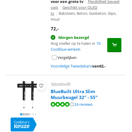
voor een grote tv
|
Flexibiliteit beugel
vast
|
Geschikt voor OLED
tv
|
Baksteen, Beton, Gasbeton, Gips,
Hout
72
,-
Morgen bezorgd
Nog sneller op te halen in
10
Coolblue-winkels
Vergelijken
Voordelige Tweedekans
van
62
,-
BlueBuilt Ultra Slim
Muurbeugel 32" - 55"
Beoordeling is 8,0 van de 10, gebaseerd op 24 reviews.
24 reviews