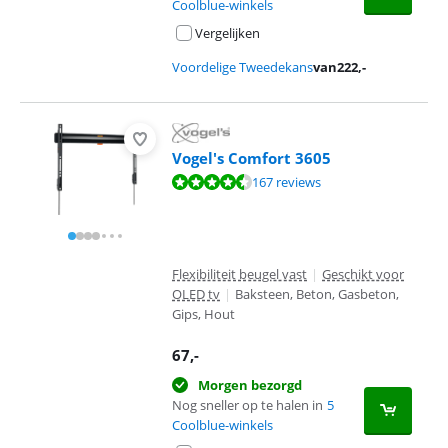
Coolblue-winkels
Vergelijken
Voordelige Tweedekans
van
222
,-
Vogel's Comfort 3605
Beoordeling is 8,7 van de 10, gebaseerd op 167 reviews.
167 reviews
Flexibiliteit beugel vast
|
Geschikt voor
OLED tv
|
Baksteen, Beton, Gasbeton,
Gips, Hout
67
,-
Morgen bezorgd
Nog sneller op te halen in
5
Coolblue-winkels