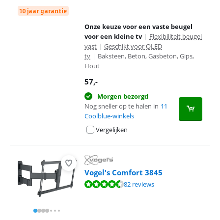
10 jaar garantie
Onze keuze voor een vaste beugel
voor een kleine tv
|
Flexibiliteit beugel
vast
|
Geschikt voor OLED
tv
|
Baksteen, Beton, Gasbeton, Gips,
Hout
57
,-
Morgen bezorgd
Nog sneller op te halen in
11
Coolblue-winkels
Vergelijken
Vogel's Comfort 3845
Beoordeling is 9,1 van de 10, gebaseerd op 82 reviews.
82 reviews