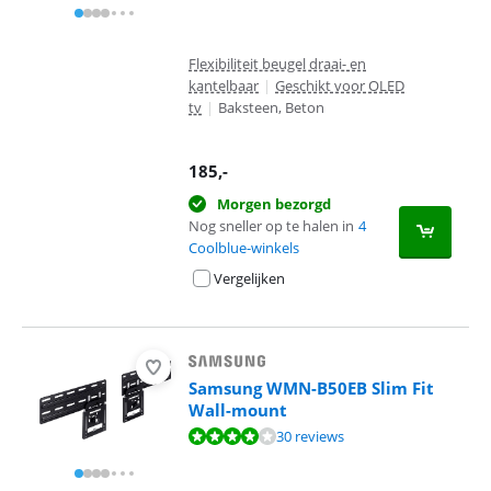
Flexibiliteit beugel draai- en
kantelbaar
|
Geschikt voor OLED
tv
|
Baksteen, Beton
185
,-
Morgen bezorgd
Nog sneller op te halen in
4
Coolblue-winkels
Vergelijken
Samsung WMN-B50EB Slim Fit
Wall-mount
Beoordeling is 8,4 van de 10, gebaseerd op 30 reviews.
30 reviews