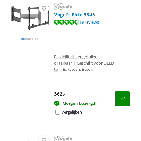
Vogel's Elite 5845
Beoordeling is 8,7 van de 10, gebaseerd op 19 reviews.
19 reviews
Flexibiliteit beugel alleen
draaibaar
|
Geschikt voor OLED
tv
|
Baksteen, Beton
362
,-
Morgen bezorgd
Vergelijken