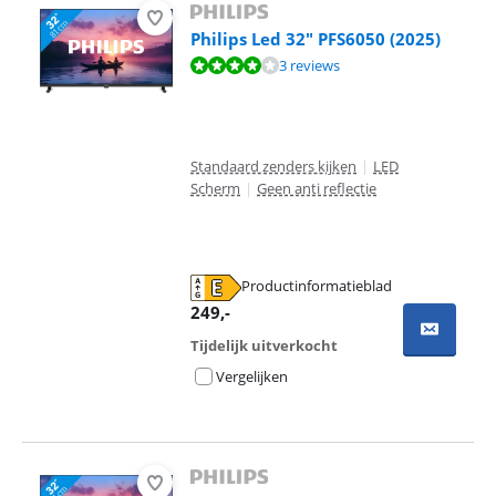
Philips Led 32" PFS6050 (2025)
Beoordeling is 8,2 van de 10, gebaseerd op 3 reviews.
3 reviews
Standaard zenders kijken
|
LED
Scherm
|
Geen anti reflectie
Productinformatieblad
opent in nieuw tabblad
249
,-
Tijdelijk uitverkocht
Vergelijken