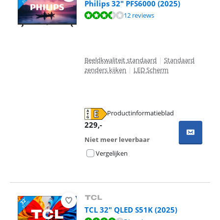
Philips 32" PFS6000 (2025)
Beoordeling is 7,3 van de 10, gebaseerd op 12 reviews.
12 reviews
Beeldkwaliteit standaard
|
Standaard
zenders kijken
|
LED Scherm
Productinformatieblad
opent in nieuw tabblad
229
,-
Niet meer leverbaar
Vergelijken
TCL 32" QLED S51K (2025)