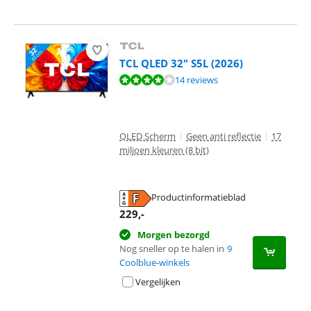
TCL QLED 32" S5L (2026)
Beoordeling is 8,3 van de 10, gebaseerd op 14 reviews.
14 reviews
QLED Scherm
|
Geen anti reflectie
|
17
miljoen kleuren (8 bit)
Productinformatieblad
opent in nieuw tabblad
229
,-
Morgen bezorgd
Nog sneller op te halen in
9
Coolblue-winkels
Vergelijken