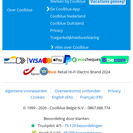
Werken bij Coolblue
Vacatures genoeg!
De Coolblue-App
Over Coolblue
Coolblue Nederland
Coolblue Duitsland
Privacy
Toegankelijkheidsverklaring
Alles over Coolblue
Betalen met MasterCard en Visa via ClickToPay
Betalen met Ecocheques
Betalen met Bancontact
Betalen met ApplePay
Webshop Trustmar
Betalen met PayPal
Best
Retail Hi-Fi Electro Brand 2024
Trustprofile van Coolblue
Verzending en bezorging met bPost
Algemene voorwaarden
Overeenkomst ontbinden
Privacy
Cookies
English (EN)
Français (FR)
© 1999 - 2026 - Coolblue België N.V. - 0867.686.774
Beoordeling door klanten:
Trustpilot 4/5
-
75.129 beoordelingen
Kiyoh 9.1/10
-
68.705 beoordelingen