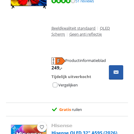
Beoordeling is 7,5 van de 10, gebaseerd op 51 reviews.
51 reviews
Beeldkwaliteit standaard
|
QLED
Scherm
|
Geen anti reflectie
Productinformatieblad
opent in nieuw tabblad
249
,-
Tijdelijk uitverkocht
Vergelijken
Gratis
ruilen
Hisense QLED 32" A59S (2026)