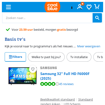
Gratis
ruilen
Basis tv's
Kijk je vooral naar tv programma's als het nieuws of een spelshow? Ga dan voor een basis tv. Deze televisies hebben een lage prijs en ondersteunen de Full HD resolutie. Hierdoor zien programma's er duidelijk uit.
Meer weergeven
Filters
Welke tv past bij jou?
Tv installatie
Tv be
Samsung 32" Full HD F6000F
(2025)
Beoordeling is 7,8 van de 10, gebaseerd op 45 reviews.
45 reviews
Beeldkwaliteit standaard
|
Standaard
zenders kijken
|
LED Scherm