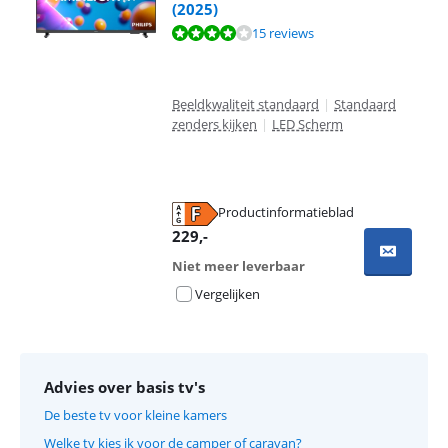
(2025)
Beoordeling is 8,0 van de 10, gebaseerd op 15 reviews.
15 reviews
Beeldkwaliteit standaard
|
Standaard
zenders kijken
|
LED Scherm
Productinformatieblad
opent in nieuw tabblad
229
,-
Niet meer leverbaar
Vergelijken
Advies over basis tv's
De beste tv voor kleine kamers
Welke tv kies ik voor de camper of caravan?