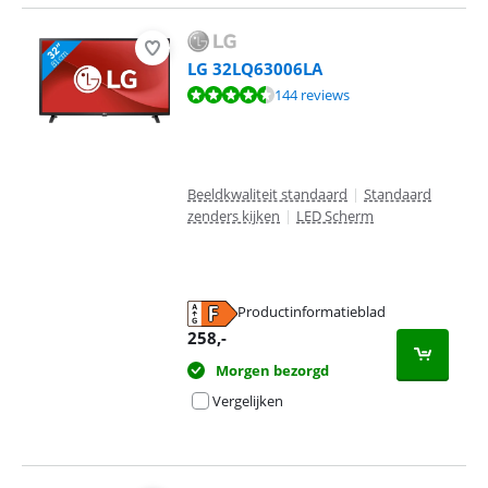
LG 32LQ63006LA
Beoordeling is 8,5 van de 10, gebaseerd op 144 reviews.
144 reviews
Beeldkwaliteit standaard
|
Standaard
zenders kijken
|
LED Scherm
Productinformatieblad
opent in nieuw tabblad
258
,-
Morgen bezorgd
Vergelijken