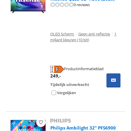
0 reviews
QLED Scherm
|
Geen anti reflectie
|
1
miljard kleuren (10 bit)
Productinformatieblad
opent in nieuw tabblad
249
,-
Tijdelijk uitverkocht
Vergelijken
Philips Ambilight 32" PFS6900