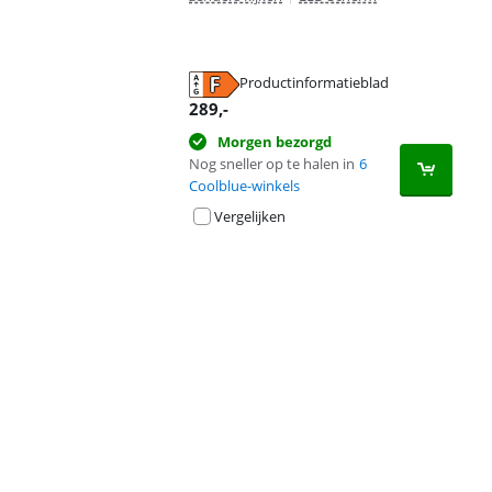
Productinformatieblad
opent in nieuw tabblad
289
,-
Morgen bezorgd
Nog sneller op te halen in
6
Coolblue-winkels
Vergelijken
Advertentie