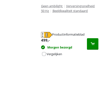
Geen ambilight
|
Verversingssnelheid
50 Hz
|
Beeldkwaliteit standaard
Productinformatieblad
opent in nieuw tabblad
499
,-
Morgen bezorgd
Vergelijken
Advertentie