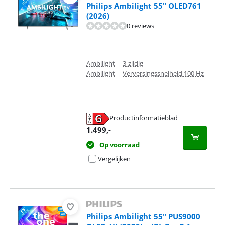
Philips Ambilight 55" OLED761
(2026)
0 reviews
Ambilight
|
3-zijdig
Ambilight
|
Verversingssnelheid 100 Hz
Productinformatieblad
opent in nieuw tabblad
1.499
,-
Op voorraad
Vergelijken
Philips Ambilight 55" PUS9000