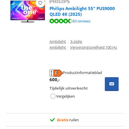
Philips Ambilight 55" PUS9000
QLED 4K (2025)
Beoordeling is 8,5 van de 10, gebaseerd op 83 reviews.
83 reviews
Ambilight
|
3-zijdig
Ambilight
|
Verversingssnelheid 100 Hz
Productinformatieblad
opent in nieuw tabblad
600
,-
Tijdelijk uitverkocht
Vergelijken
Gratis
ruilen