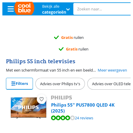
Bekijk alle
categorieën
Gratis
ruilen
Gratis
ruilen
Philips 55 inch televisies
Met een schermformaat van 55 inch en een beelddiagonaal van 140 centimeter biedt een Philips tv een meeslepende kijkervaring. Dit formaat is geschikt voor een kijkafstand van 2,5 tot 3 meter, waardoor het goed past in een gemiddelde tot ruime woonkamer. 55 inch Philips tv’s hebben een 4K resolutie en zijn ongeveer 123 centimeter breed en 71 centimeter hoog. Hierdoor zie je heldere beelden, realistische kleuren en diepe contrasten. Wil je een nóg intensere beeldervaring? Dan is een Philips OLED tv een uitstekende keuze dankzij de rijke kleuren en diepe zwartwaarden. Daarnaast beschikken sommige modellen over Ambilight, waarbij de muur achter de tv in de kleuren van het beeld wordt verlicht. Dit zorgt voor extra sfeer en een breder beeldgevoel.
Meer weergeven
Filters
Advies over Philips tv's
Advies over OLED televi
Philips 55" PUS7800 QLED 4K
(2025)
Beoordeling is 8,1 van de 10, gebaseerd op 24 reviews.
24 reviews