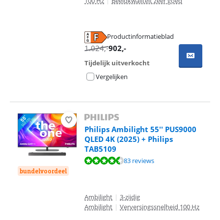
100 Hz
|
Beeldkwaliteit zeer goed
Productinformatieblad
opent in nieuw tabblad
1.024
,-
902
,-
Tijdelijk uitverkocht
Vergelijken
Philips Ambilight 55'' PUS9000
QLED 4K (2025) + Philips
TAB5109
Beoordeling is 8,5 van de 10, gebaseerd op 83 reviews.
83 reviews
bundelvoordeel
Ambilight
|
3-zijdig
Ambilight
|
Verversingssnelheid 100 Hz