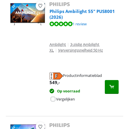
Philips Ambilight 55" PUS8001
(2026)
Beoordeling is 10 van de 10, gebaseerd op 1 review.
1 review
Ambilight
|
3-zijdig Ambilight
XL
|
Verversingssnelheid 50 Hz
Productinformatieblad
opent in nieuw tabblad
549
,-
Op voorraad
Vergelijken