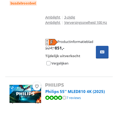
bundelvoordeel
Ambilight
|
3-zijdig
Ambilight
|
Verversingssnelheid 100 Hz
Productinformatieblad
opent in nieuw tabblad
924
,-
851
,-
Tijdelijk uitverkocht
Vergelijken
Philips 55'' MLED810 4K (2025)
Beoordeling is 7,6 van de 10, gebaseerd op 7 reviews.
7 reviews