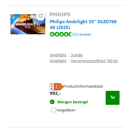
Philips Ambilight 55'' OLED760
4K (2025)
Beoordeling is 8,8 van de 10, gebaseerd op 23 reviews.
23 reviews
Ambilight
|
3-zijdig
Ambilight
|
Verversingssnelheid 100 Hz
Productinformatieblad
opent in nieuw tabblad
992
,-
Morgen bezorgd
Vergelijken