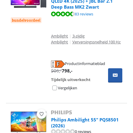
QLED 4K (2025) + JBL Bar 2.1
Deep Bass MK2 Zwart
Beoordeling is 8,5 van de 10, gebaseerd op 83 reviews.
83 reviews
bundelvoordeel
Ambilight
|
3-zijdig
Ambilight
|
Verversingssnelheid 100 Hz
Productinformatieblad
opent in nieuw tabblad
906
,-
798
,-
Tijdelijk uitverkocht
Vergelijken
Philips Ambilight 55" PQS8501
(2026)
0 reviews