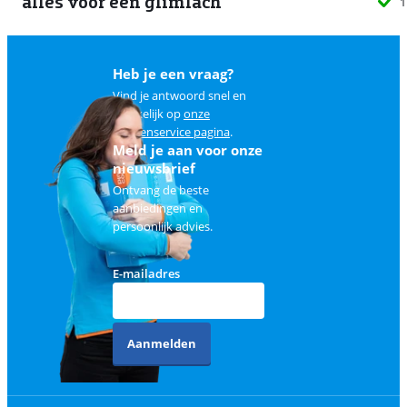
alles voor een glimlach
1
Heb je een vraag?
Vind je antwoord snel en
makkelijk op
onze
klantenservice pagina
.
Meld je aan voor onze
nieuwsbrief
Ontvang de beste
aanbiedingen en
persoonlijk advies.
E-mailadres
Aanmelden