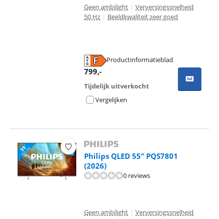
Geen ambilight
|
Verversingssnelheid
50 Hz
|
Beeldkwaliteit zeer goed
Productinformatieblad
opent in nieuw tabblad
799
,-
Tijdelijk uitverkocht
Vergelijken
Philips QLED 55" PQS7801
(2026)
0 reviews
Geen ambilight
|
Verversingssnelheid