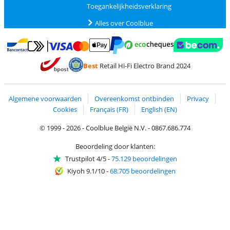
Toegankelijkheidsverklaring
Alles over Coolblue
Betalen met MasterCard en Visa via ClickToPay
Betalen met Ecocheques
Betalen met Bancontact
Betalen met ApplePay
Webshop Trustmar
Betalen met PayPal
Best
Retail Hi-Fi Electro Brand 2024
Trustprofile van Coolblue
Verzending en bezorging met bPost
Algemene voorwaarden
Overeenkomst ontbinden
Privacy
Cookies
Français (FR)
English (EN)
© 1999 - 2026 - Coolblue België N.V. - 0867.686.774
Beoordeling door klanten:
Trustpilot 4/5
-
75.129 beoordelingen
Kiyoh 9.1/10
-
68.705 beoordelingen