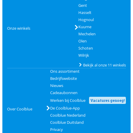
Gent
Hasselt
Hognoul
Kuurne
Onze winkels
Mechelen
Olen
Schoten
Wilrijk
Bekijk al onze 11 winkels
Ons assortiment
Bedrijfswebsite
Nieuws
Cadeaubonnen
Werken bij Coolblue
Vacatures genoeg!
De Coolblue-App
Over Coolblue
Coolblue Nederland
Coolblue Duitsland
Privacy