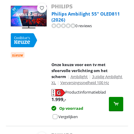
Philips Ambilight 55" OLED811
(2026)
0 reviews
nieuw
Onze keuze voor een tv met
sfeervolle verlichting om het
scherm
|
Ambilight
|
3-zijdig Ambilight
XL
|
Verversingssnelheid 100 Hz
Productinformatieblad
opent in nieuw tabblad
1.999
,-
Op voorraad
Vergelijken