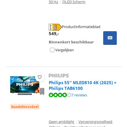
50 Hz
|
QLED Scherm
Productinformatieblad
opent in nieuw tabblad
549
,-
Binnenkort beschikbaar
Vergelijken
Philips 55'' MLED810 4K (2025) +
Philips TAB6100
Beoordeling is 7,6 van de 10, gebaseerd op 7 reviews.
7 reviews
bundelvoordeel
Geen ambilight
|
Verversingssnelheid