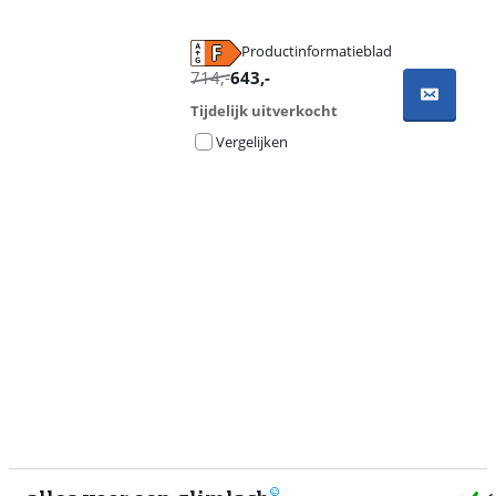
Productinformatieblad
opent in nieuw tabblad
714
,-
643
,-
Tijdelijk uitverkocht
Vergelijken
Advertentie