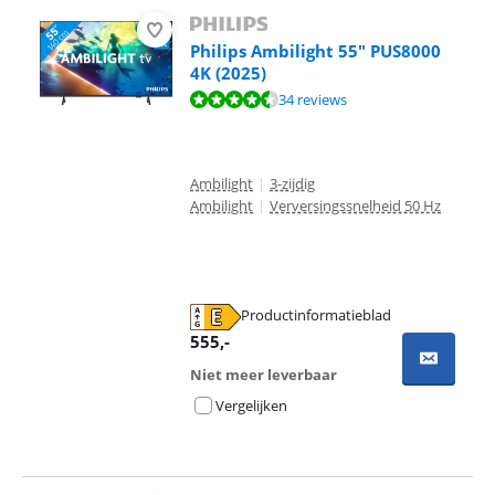
Philips Ambilight 55" PUS8000
4K (2025)
Beoordeling is 8,5 van de 10, gebaseerd op 34 reviews.
34 reviews
Ambilight
|
3-zijdig
Ambilight
|
Verversingssnelheid 50 Hz
Productinformatieblad
opent in nieuw tabblad
555
,-
Niet meer leverbaar
Vergelijken