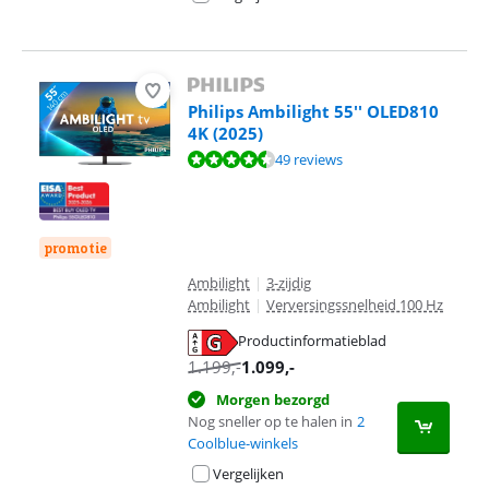
Philips Ambilight 55'' OLED810
4K (2025)
Beoordeling is 9,3 van de 10, gebaseerd op 49 reviews.
49 reviews
promotie
Ambilight
|
3-zijdig
Ambilight
|
Verversingssnelheid 100 Hz
Productinformatieblad
opent in nieuw tabblad
1.199
,-
1.099
,-
Morgen bezorgd
Nog sneller op te halen in
2
Coolblue-winkels
Vergelijken