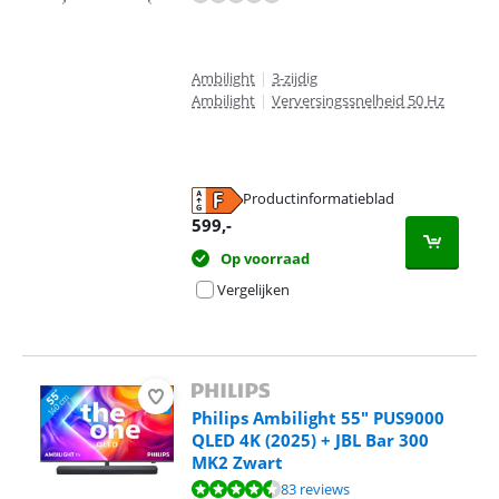
Ambilight
|
3-zijdig
Ambilight
|
Verversingssnelheid 50 Hz
Productinformatieblad
opent in nieuw tabblad
599
,-
Op voorraad
Vergelijken
Philips Ambilight 55" PUS9000
QLED 4K (2025) + JBL Bar 300
MK2 Zwart
Beoordeling is 8,5 van de 10, gebaseerd op 83 reviews.
83 reviews