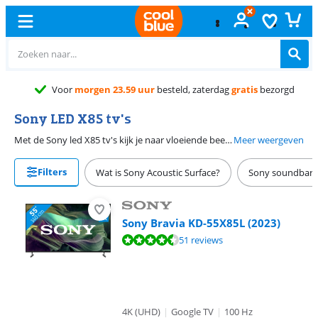
Voor
morgen 23.59 uur
besteld, zaterdag
gratis
bezorgd
Sony LED X85 tv's
Met de Sony led X85 tv's kijk je naar vloeiende beelden. Dit komt door de hoge verversingssnelheid van 100 Hertz. Snelle bewegingen en acties zien er vloeiend uit. Door de 10 bit kleurdiepte geven de televisies veel verschillende kleuren weer. Hierdoor zien de beelden er erg realistisch uit.
Meer weergeven
Filters
Wat is Sony Acoustic Surface?
Sony soundbars
Sony Bravia KD-55X85L (2023)
Beoordeling is 8,7 van de 10, gebaseerd op 51 reviews.
51 reviews
4K (UHD)
|
Google TV
|
100 Hz