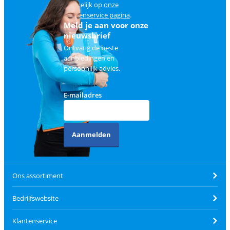
makkelijk op
onze
klantenservice pagina
.
Meld je aan voor onze
nieuwsbrief
Ontvang de beste
aanbiedingen en
persoonlijk advies.
E-mailadres
Aanmelden
Ons assortiment
Bedrijfswebsite
Klantenservice