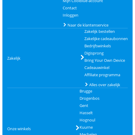
Mijn Coolblue-account
Contact
Inloggen
Naar de klantenservice
Zakelijk bestellen
Zakelijke cadeaubonnen
Bedrijfswinkels
Digisprong
Zakelijk
Bring Your Own Device
Cadeauwinkel
Affiliate programma
Alles over zakelijk
Brugge
Drogenbos
Gent
Hasselt
Hognoul
Kuurne
Onze winkels
Mechelen