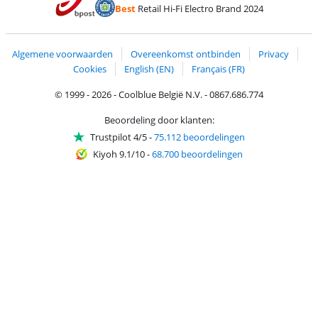
Betalen met PayPal
Best
Retail Hi-Fi Electro Brand 2024
Trustprofile van Coolblue
Verzending en bezorging met bPost
Algemene voorwaarden
Overeenkomst ontbinden
Privacy
Cookies
English (EN)
Français (FR)
© 1999 - 2026 - Coolblue België N.V. - 0867.686.774
Beoordeling door klanten:
Trustpilot 4/5
-
75.112 beoordelingen
Kiyoh 9.1/10
-
68.700 beoordelingen