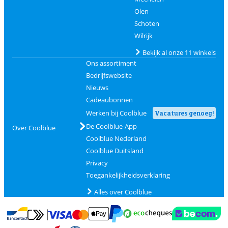
Olen
Schoten
Wilrijk
Bekijk al onze 11 winkels
Ons assortiment
Bedrijfswebsite
Nieuws
Cadeaubonnen
Werken bij Coolblue
Vacatures genoeg!
De Coolblue-App
Over Coolblue
Coolblue Nederland
Coolblue Duitsland
Privacy
Toegankelijkheidsverklaring
Alles over Coolblue
Betalen met MasterCard en Visa via ClickToPay
Betalen met Ecocheques
Betalen met Bancontact
Betalen met ApplePay
Webshop Trustmar