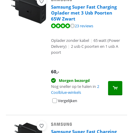
Samsung Super Fast Charging
Oplader met 3 Usb Poorten
65W Zwart
Beoordeling is 7,7 van de 10, gebaseerd op 23 reviews.
23 reviews
Oplader zonder kabel
|
65 watt (Power
Delivery)
|
2 usb C poorten en 1 usb A
poort
60
,-
Morgen bezorgd
Nog sneller op te halen in
2
Coolblue-winkels
Vergelijken
Samsung Super Fast Charging