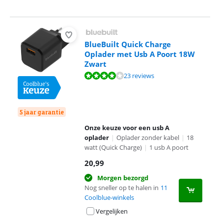
BlueBuilt Quick Charge
Oplader met Usb A Poort 18W
Zwart
Beoordeling is 8,2 van de 10, gebaseerd op 23 reviews.
23 reviews
5 jaar garantie
Onze keuze voor een usb A
oplader
|
Oplader zonder kabel
|
18
watt (Quick Charge)
|
1 usb A poort
20,99
Morgen bezorgd
Nog sneller op te halen in
11
Coolblue-winkels
Vergelijken