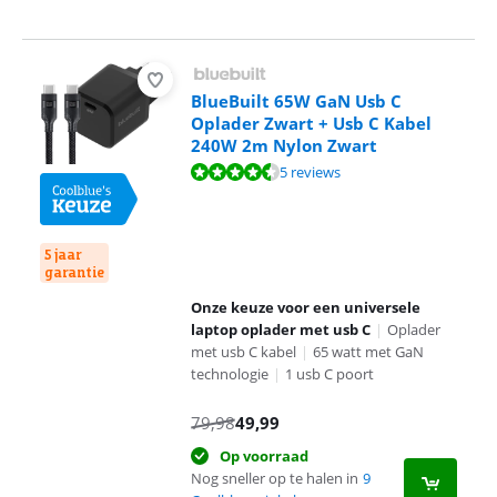
BlueBuilt 65W GaN Usb C
Oplader Zwart + Usb C Kabel
240W 2m Nylon Zwart
Beoordeling is 9,0 van de 10, gebaseerd op 5 reviews.
5 reviews
5 jaar
garantie
Onze keuze voor een universele
laptop oplader met usb C
|
Oplader
met usb C kabel
|
65 watt met GaN
technologie
|
1 usb C poort
79,98
49,99
Op voorraad
Nog sneller op te halen in
9