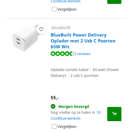
Coolblue-winkels
Vergelijken
BlueBuilt Power Delivery
Oplader met 2 Usb C Poorten
65W Wit
Beoordeling is 9,0 van de 10, gebaseerd op 2 reviews.
2 reviews
Oplader zonder kabel
|
65 watt (Power
Delivery)
|
2 usb C poorten
55
,-
Morgen bezorgd
Nog sneller op te halen in
10
Coolblue-winkels
Vergelijken