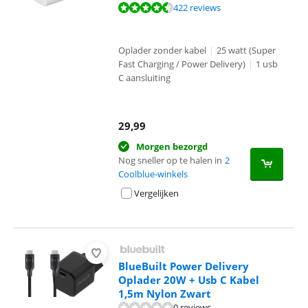
Beoordeling is 8,7 van de 10, gebaseerd op 422 reviews.
422 reviews
Oplader zonder kabel
|
25 watt (Super
Fast Charging / Power Delivery)
|
1 usb
C aansluiting
29,99
Morgen bezorgd
Nog sneller op te halen in
2
Coolblue-winkels
Vergelijken
BlueBuilt Power Delivery
Oplader 20W + Usb C Kabel
1,5m Nylon Zwart
0 reviews