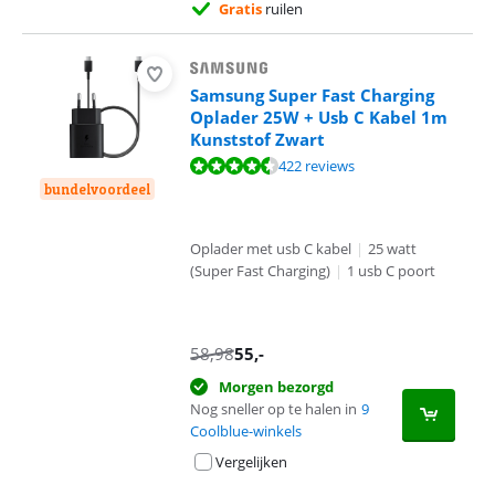
Gratis
ruilen
Samsung Super Fast Charging
Oplader 25W + Usb C Kabel 1m
Kunststof Zwart
Beoordeling is 8,7 van de 10, gebaseerd op 422 reviews.
422 reviews
bundelvoordeel
Oplader met usb C kabel
|
25 watt
(Super Fast Charging)
|
1 usb C poort
58,98
55
,-
Morgen bezorgd
Nog sneller op te halen in
9
Coolblue-winkels
Vergelijken