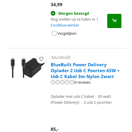
34,99
Morgen bezorgd
Nog sneller op te halen in
1
Coolblue-winkel
Vergelijken
BlueBuilt Power Delivery
Oplader 2 Usb C Poorten 65W +
Usb C Kabel 3m Nylon Zwart
0 reviews
Oplader met usb C kabel
|
65 watt
(Power Delivery)
|
2 usb C poorten
85
,-