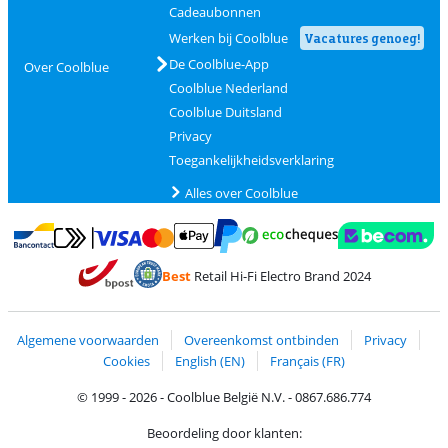
Cadeaubonnen
Werken bij Coolblue
Vacatures genoeg!
De Coolblue-App
Over Coolblue
Coolblue Nederland
Coolblue Duitsland
Privacy
Toegankelijkheidsverklaring
Alles over Coolblue
Betalen met MasterCard en Visa via ClickToPay
Betalen met Ecocheques
Betalen met Bancontact
Betalen met ApplePay
Webshop Trustmar
Betalen met PayPal
Best
Retail Hi-Fi Electro Brand 2024
Trustprofile van Coolblue
Verzending en bezorging met bPost
Algemene voorwaarden
Overeenkomst ontbinden
Privacy
Cookies
English (EN)
Français (FR)
© 1999 - 2026 - Coolblue België N.V. - 0867.686.774
Beoordeling door klanten: