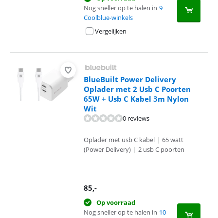
Nog sneller op te halen in
9
Coolblue-winkels
Vergelijken
BlueBuilt Power Delivery
Oplader met 2 Usb C Poorten
65W + Usb C Kabel 3m Nylon
Wit
0 reviews
Oplader met usb C kabel
|
65 watt
(Power Delivery)
|
2 usb C poorten
85
,-
Op voorraad
Nog sneller op te halen in
10