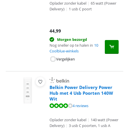
Oplader zonder kabel
|
65 watt (Power
Delivery)
|
1 usb C poort
44,99
Morgen bezorgd
Nog sneller op te halen in
10
Coolblue-winkels
Vergelijken
Belkin Power Delivery Power
Hub met 4 Usb Poorten 140W
Wit
Beoordeling is 8,4 van de 10, gebaseerd op 4 reviews.
4 reviews
Oplader zonder kabel
|
140 watt (Power
Delivery)
|
3 usb C poorten, 1 usb A