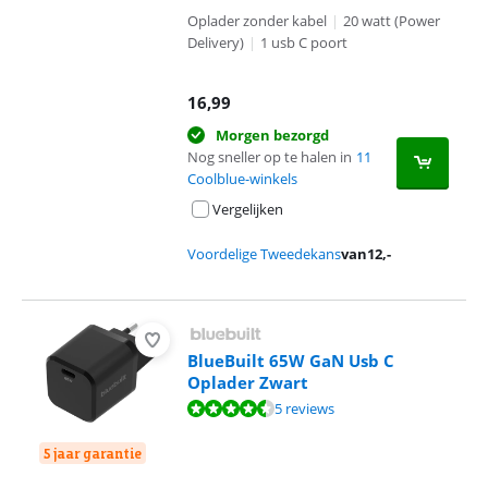
Oplader zonder kabel
|
20 watt (Power
Delivery)
|
1 usb C poort
16,99
Morgen bezorgd
Nog sneller op te halen in
11
Coolblue-winkels
Vergelijken
Voordelige Tweedekans
van
12
,-
BlueBuilt 65W GaN Usb C
Oplader Zwart
Beoordeling is 9,0 van de 10, gebaseerd op 5 reviews.
5 reviews
5 jaar garantie