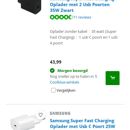
Oplader met 2 Usb Poorten
35W Zwart
Beoordeling is 8,5 van de 10, gebaseerd op 11 reviews.
11 reviews
Oplader zonder kabel
|
35 watt (Super
Fast Charging)
|
1 usb C poort en 1 usb
A poort
43,99
Morgen bezorgd
Nog sneller op te halen in
5
Coolblue-winkels
Vergelijken
Samsung Super Fast Charging
Oplader met Usb C Poort 25W