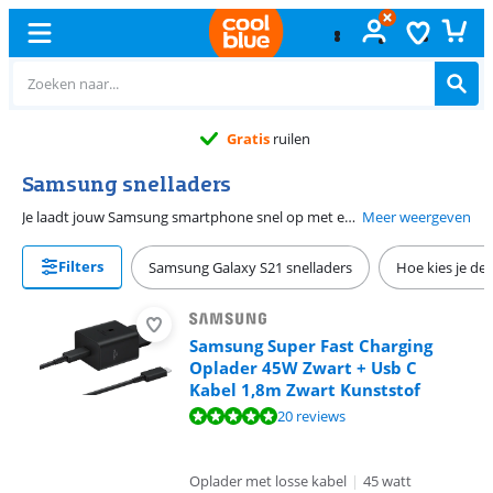
Gratis
ruilen
Samsung snelladers
Je laadt jouw Samsung smartphone snel op met een Samsung snellader. Smartphones uit de S serie en de A serie toestellen laad je extra snel op via Samsung Super Fast Charging. Met een Samsung usb C snellader zit je batterij na een half uur al voor ongeveer 60 procent vol. Alle Samsung smartphones die snelladen ondersteunen, werken met Samsung Adaptive Fast Charge of Quick Charge snelladers. Na een half uur laden zit je batterij voor 40 procent vol.
Meer weergeven
Filters
Samsung Galaxy S21 snelladers
Hoe kies je de
Samsung Super Fast Charging
Oplader 45W Zwart + Usb C
Kabel 1,8m Zwart Kunststof
Beoordeling is 9,6 van de 10, gebaseerd op 20 reviews.
20 reviews
Oplader met losse kabel
|
45 watt