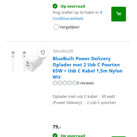
Op voorraad
Nog sneller op te halen in
8
Coolblue-winkels
Vergelijken
BlueBuilt Power Delivery
Oplader met 2 Usb C Poorten
65W + Usb C Kabel 1,5m Nylon
Wit
0 reviews
Oplader met usb C kabel
|
65 watt
(Power Delivery)
|
2 usb C poorten
79
,-
Op voorraad