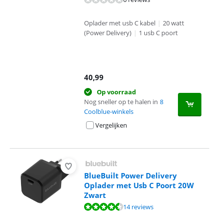
Oplader met usb C kabel
|
20 watt
(Power Delivery)
|
1 usb C poort
40,99
Op voorraad
Nog sneller op te halen in
8
Coolblue-winkels
Vergelijken
BlueBuilt Power Delivery
Oplader met Usb C Poort 20W
Zwart
Beoordeling is 9,2 van de 10, gebaseerd op 14 reviews.
14 reviews