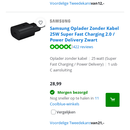
Voordelige Tweedekans
van
12
,-
Samsung Oplader Zonder Kabel
25W Super Fast Charging 2.0 /
Power Delivery Zwart
Beoordeling is 8,7 van de 10, gebaseerd op 422 reviews.
422 reviews
Oplader zonder kabel
|
25 watt (Super
Fast Charging / Power Delivery)
|
1 usb
C aansluiting
28,99
Morgen bezorgd
Nog sneller op te halen in
11
Coolblue-winkels
Vergelijken
Voordelige Tweedekans
van
21
,-