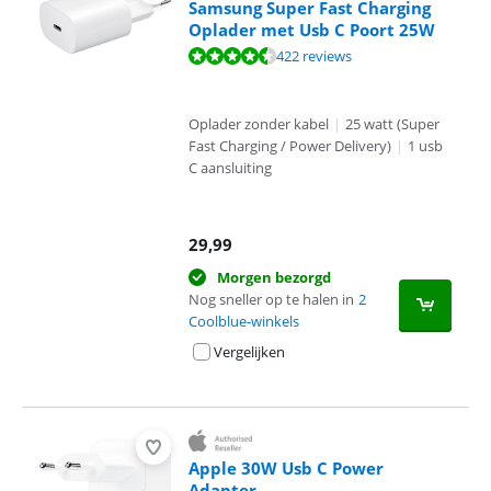
Samsung Super Fast Charging
Oplader met Usb C Poort 25W
Beoordeling is 8,7 van de 10, gebaseerd op 422 reviews.
422 reviews
Oplader zonder kabel
|
25 watt (Super
Fast Charging / Power Delivery)
|
1 usb
C aansluiting
29,99
Morgen bezorgd
Nog sneller op te halen in
2
Coolblue-winkels
Vergelijken
Apple 30W Usb C Power
Adapter