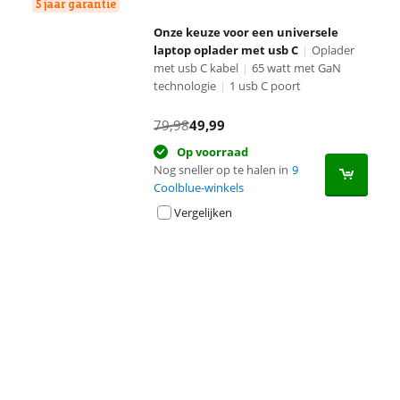
5 jaar garantie
Onze keuze voor een universele
laptop oplader met usb C
|
Oplader
met usb C kabel
|
65 watt met GaN
technologie
|
1 usb C poort
79,98
49,99
Op voorraad
Nog sneller op te halen in
9
Coolblue-winkels
Vergelijken
Advertentie