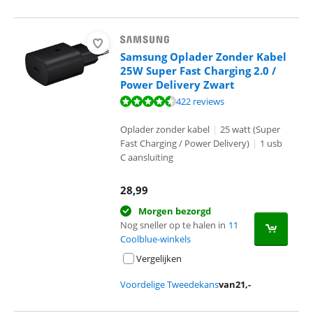
Samsung Oplader Zonder Kabel
25W Super Fast Charging 2.0 /
Power Delivery Zwart
Beoordeling is 8,7 van de 10, gebaseerd op 422 reviews.
422 reviews
Oplader zonder kabel
|
25 watt (Super
Fast Charging / Power Delivery)
|
1 usb
C aansluiting
28,99
Morgen bezorgd
Nog sneller op te halen in
11
Coolblue-winkels
Vergelijken
Voordelige Tweedekans
van
21
,-