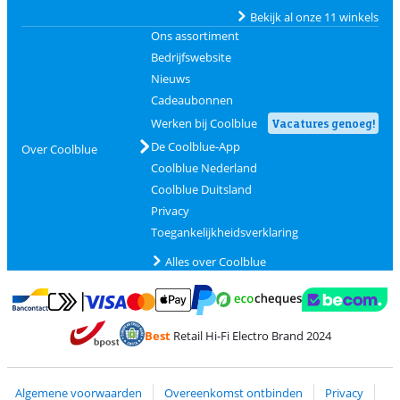
Bekijk al onze 11 winkels
Ons assortiment
Bedrijfswebsite
Nieuws
Cadeaubonnen
Werken bij Coolblue
Vacatures genoeg!
De Coolblue-App
Over Coolblue
Coolblue Nederland
Coolblue Duitsland
Privacy
Toegankelijkheidsverklaring
Alles over Coolblue
Betalen met MasterCard en Visa via ClickToPay
Betalen met Ecocheques
Betalen met Bancontact
Betalen met ApplePay
Webshop Trustmar
Betalen met PayPal
Best
Retail Hi-Fi Electro Brand 2024
Trustprofile van Coolblue
Verzending en bezorging met bPost
Algemene voorwaarden
Overeenkomst ontbinden
Privacy