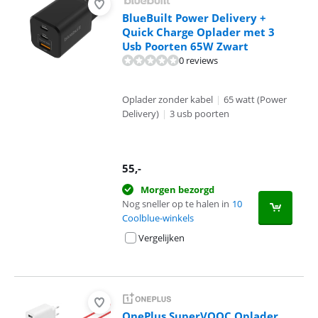
BlueBuilt Power Delivery +
Quick Charge Oplader met 3
Usb Poorten 65W Zwart
0 reviews
Oplader zonder kabel
|
65 watt (Power
Delivery)
|
3 usb poorten
55
,-
Morgen bezorgd
Nog sneller op te halen in
10
Coolblue-winkels
Vergelijken
OnePlus SuperVOOC Oplader