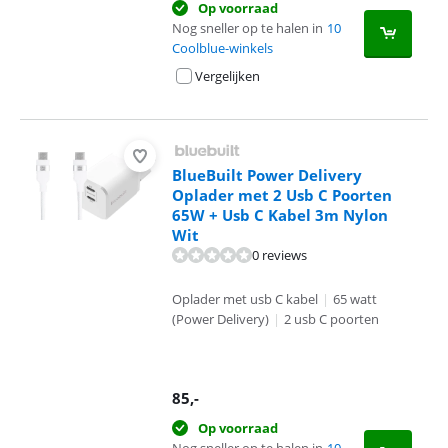
Op voorraad
Nog sneller op te halen in
10
Coolblue-winkels
Vergelijken
BlueBuilt Power Delivery
Oplader met 2 Usb C Poorten
65W + Usb C Kabel 3m Nylon
Wit
0 reviews
Oplader met usb C kabel
|
65 watt
(Power Delivery)
|
2 usb C poorten
85
,-
Op voorraad