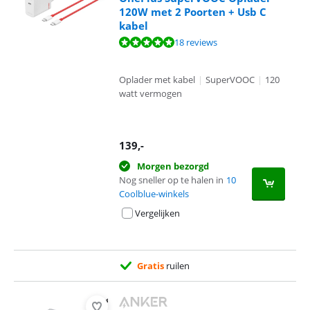
120W met 2 Poorten + Usb C
kabel
Beoordeling is 9,6 van de 10, gebaseerd op 18 reviews.
18 reviews
Oplader met kabel
|
SuperVOOC
|
120
watt vermogen
139
,-
Morgen bezorgd
Nog sneller op te halen in
10
Coolblue-winkels
Vergelijken
Gratis
ruilen