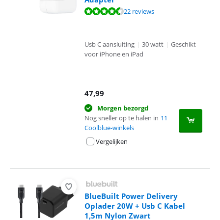
Beoordeling is 8,7 van de 10, gebaseerd op 22 reviews.
22 reviews
Usb C aansluiting
|
30 watt
|
Geschikt
voor iPhone en iPad
47,99
Morgen bezorgd
Nog sneller op te halen in
11
Coolblue-winkels
Vergelijken
BlueBuilt Power Delivery
Oplader 20W + Usb C Kabel
1,5m Nylon Zwart