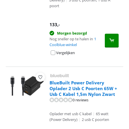
poort
133
,-
Morgen bezorgd
Nog sneller op te halen in
1
Coolblue-winkel
Vergelijken
BlueBuilt Power Delivery
Oplader 2 Usb C Poorten 65W +
Usb C Kabel 1,5m Nylon Zwart
0 reviews
Oplader met usb C kabel
|
65 watt
(Power Delivery)
|
2 usb C poorten