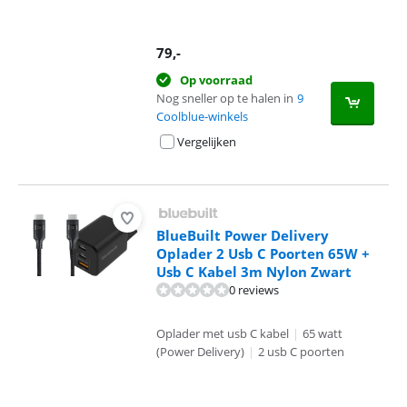
79
,-
Op voorraad
Nog sneller op te halen in
9
Coolblue-winkels
Vergelijken
BlueBuilt Power Delivery
Oplader 2 Usb C Poorten 65W +
Usb C Kabel 3m Nylon Zwart
0 reviews
Oplader met usb C kabel
|
65 watt
(Power Delivery)
|
2 usb C poorten