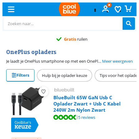
Gratis
ruilen
OnePlus opladers
Je laadt je OnePlus smartphone op met een OnePlus oplader. Heb jij een OnePlus 11, 10 Pro of OnePlus 10T? Met de OnePlus SuperVOOC Oplader laad je jouw OnePlus toestel binnen een half uur tot 100 procent op. Bij deze oplader zit meteen ook een oplaadkabel waarmee jij jouw toestel oplaadt. OnePlus toestellen ondersteunen ook opladen met Power delivery. Dit gaat alleen minder snel dan opladen met de OnePlus charger. Het laden duurt met een normale Power delivery oplader 1,5 tot 2 uur.
Meer weergeven
Filters
Hulp bij je oplader keuze
Tips voor het oplade
BlueBuilt 65W GaN Usb C
Oplader Zwart + Usb C Kabel
240W 2m Nylon Zwart
Beoordeling is 9,0 van de 10, gebaseerd op 5 reviews.
5 reviews