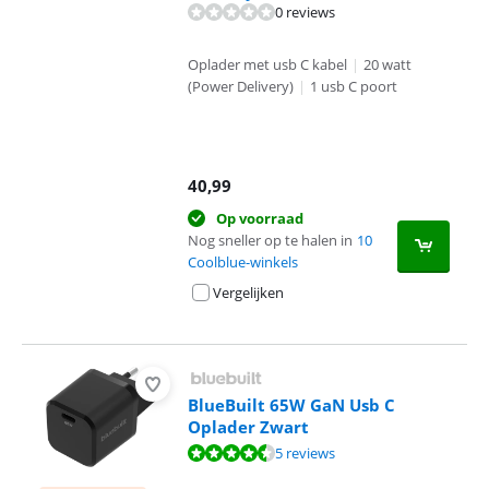
0 reviews
Oplader met usb C kabel
|
20 watt
(Power Delivery)
|
1 usb C poort
40,99
Op voorraad
Nog sneller op te halen in
10
Coolblue-winkels
Vergelijken
BlueBuilt 65W GaN Usb C
Oplader Zwart
Beoordeling is 9,0 van de 10, gebaseerd op 5 reviews.
5 reviews