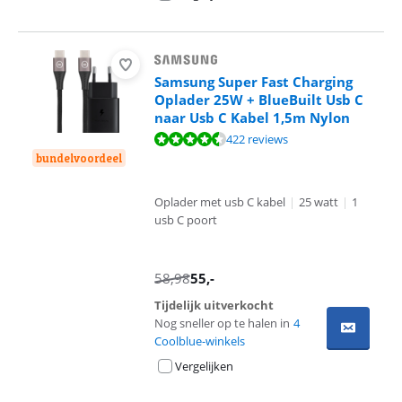
Samsung Super Fast Charging
Oplader 25W + BlueBuilt Usb C
naar Usb C Kabel 1,5m Nylon
Beoordeling is 8,7 van de 10, gebaseerd op 422 reviews.
422 reviews
bundelvoordeel
Oplader met usb C kabel
|
25 watt
|
1
usb C poort
58,98
55
,-
Tijdelijk uitverkocht
Nog sneller op te halen in
4
Coolblue-winkels
Vergelijken