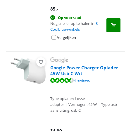
85
,-
Op voorraad
Nog sneller op te halen in
8
Coolblue-winkels
Vergelijken
Google Power Charger Oplader
45W Usb C Wit
Beoordeling is 8,6 van de 10, gebaseerd op 4 reviews.
4 reviews
Type oplader: Losse
adapter
|
Vermogen: 45 W
|
Type usb-
aansluiting: usb C
34,99