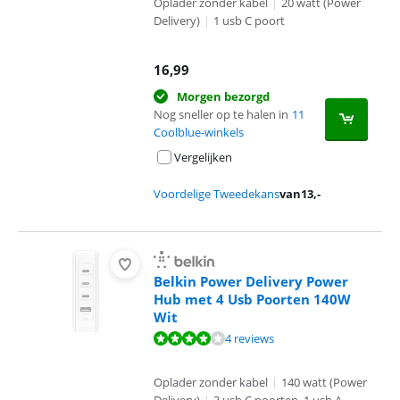
Oplader zonder kabel
|
20 watt (Power
Delivery)
|
1 usb C poort
16,99
Morgen bezorgd
Nog sneller op te halen in
11
Coolblue-winkels
Vergelijken
Voordelige Tweedekans
van
13
,-
Belkin Power Delivery Power
Hub met 4 Usb Poorten 140W
Wit
Beoordeling is 8,4 van de 10, gebaseerd op 4 reviews.
4 reviews
Oplader zonder kabel
|
140 watt (Power
Delivery)
|
3 usb C poorten, 1 usb A