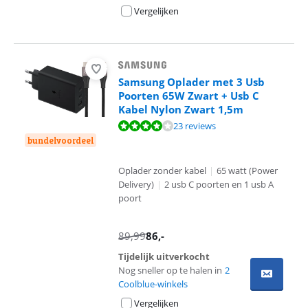
Vergelijken
Samsung Oplader met 3 Usb
Poorten 65W Zwart + Usb C
Kabel Nylon Zwart 1,5m
Beoordeling is 7,7 van de 10, gebaseerd op 23 reviews.
23 reviews
bundelvoordeel
Oplader zonder kabel
|
65 watt (Power
Delivery)
|
2 usb C poorten en 1 usb A
poort
89,99
86
,-
Tijdelijk uitverkocht
Nog sneller op te halen in
2
Coolblue-winkels
Vergelijken