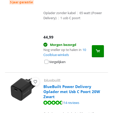
5 jaar garantie
Oplader zonder kabel
|
65 watt (Power
Delivery)
|
1 usb C poort
44,99
Morgen bezorgd
Nog sneller op te halen in
10
Coolblue-winkels
Vergelijken
BlueBuilt Power Delivery
Oplader met Usb C Poort 20W
Zwart
Beoordeling is 9,2 van de 10, gebaseerd op 14 reviews.
14 reviews