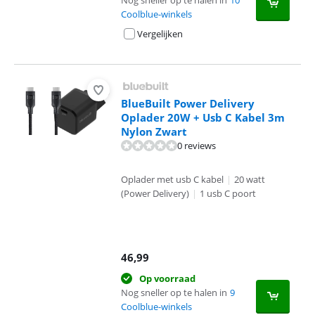
Nog sneller op te halen in
10
Coolblue-winkels
Vergelijken
BlueBuilt Power Delivery
Oplader 20W + Usb C Kabel 3m
Nylon Zwart
0 reviews
Oplader met usb C kabel
|
20 watt
(Power Delivery)
|
1 usb C poort
46,99
Op voorraad
Nog sneller op te halen in
9
Coolblue-winkels