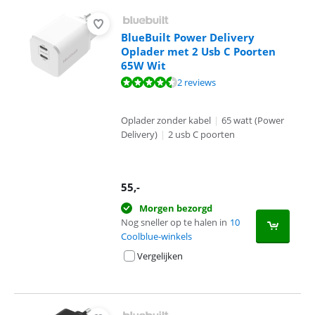
BlueBuilt Power Delivery
Oplader met 2 Usb C Poorten
65W Wit
Beoordeling is 9,0 van de 10, gebaseerd op 2 reviews.
2 reviews
Oplader zonder kabel
|
65 watt (Power
Delivery)
|
2 usb C poorten
55
,-
Morgen bezorgd
Nog sneller op te halen in
10
Coolblue-winkels
Vergelijken