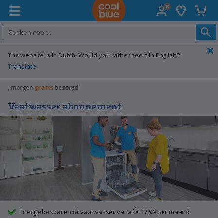
Verlanglijst
Winke
Coolblue home
The website is in Dutch. Would you rather see it in English?
Translate
Gratis
ruilen
Vaatwasser abonnement
Energiebesparende vaatwasser vanaf € 17,99 per maand