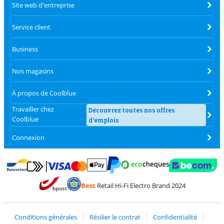
Site web d'entreprise
Service client
Business
Nos magasins
À propos de Coolblue
Travailler chez
Découvrez toutes nos offres
Coolblue
d'emplois
Connexion
Payer avec MasterCard et Visa via ClickToPay
Payer avec des écochèques
Payer avec Bancontact
Payer avec ApplePay
Webshop Trustmark 
Payer avec PayPal
Best
Retail Hi-Fi Electro Brand 2024
Trustprofile de Coolblue
Expédition et livraison avec bPost
Conditions générales
Résilier le contrat
Confidentialité