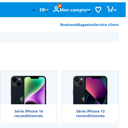
FR
Mon compte
Business
Magasins
Service client
Série iPhone 14
Série iPhone 13
reconditionnés
reconditionnés