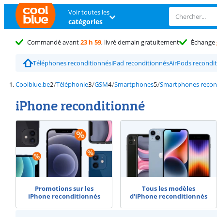
Voir toutes les
catégories
Commandé avant
23 h 59
, livré demain gratuitement
Échange
Téléphones reconditionnés
iPad reconditionnés
AirPods recondi
Coolblue.be
Téléphonie
GSM
Smartphones
Smartphones recon
iPhone reconditionné
Promotions sur les
Tous les modèles
iPhone reconditionnés
d'iPhone reconditionnés