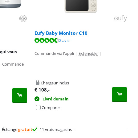
Eufy Baby Monitor C10
2 avis
qui vous
Commande via l'appli
|
Extensible
|
|
Commande
Chargeur inclus
€
108
,-
Livré demain
Comparer
Échange
gratuit
11 vrais magasins