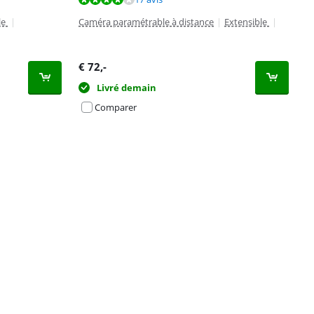
le
|
Caméra paramétrable à distance
|
Extensible
|
€
72
,-
Livré demain
Comparer