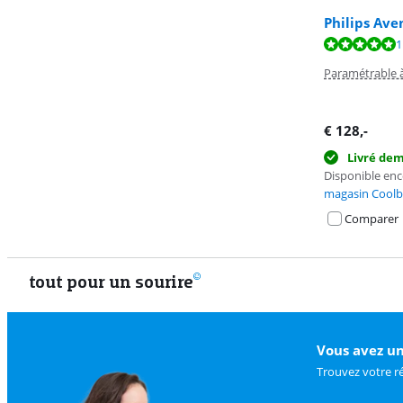
Philips Ave
La note est de 
1
Paramétrable à
€
128
,-
Livré de
Disponible en
magasin Coolb
Comparer
tout pour un sourire
Vous avez un
Trouvez votre r