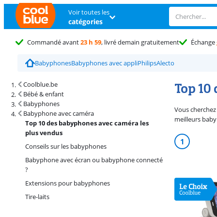
Voir toutes les
catégories
Commandé avant
23 h 59
, livré demain gratuitement
Échange
Babyphones
Babyphones avec appli
Philips
Alecto
Top 10
Coolblue.be
Bébé & enfant
Babyphones
Vous cherchez 
Babyphone avec caméra
meilleurs baby
Top 10 des babyphones avec caméra les
plus vendus
1
Conseils sur les babyphones
Babyphone avec écran ou babyphone connecté
?
Extensions pour babyphones
Tire-laits