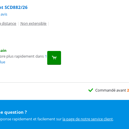
nt SCD882/26
10 sur 10, basée sur 1 avis.
 avis
 distance
|
Non extensible
|
main
core plus rapidement dans
1
lue
Commandé avant
2
e question ?
éponse rapidement et facilement sur
la page de notre service client
.