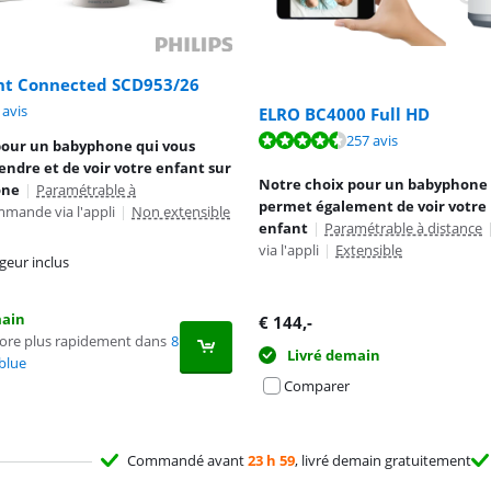
ent Connected SCD953/26
8,7 sur 10, basée sur 8 avis.
 avis
ELRO BC4000 Full HD
8,7 sur 10, basée sur 257 avis.
257 avis
9,4 sur 10, basée sur 2 avis.
pour un babyphone qui vous
ndre et de voir votre enfant sur
Notre choix pour un babyphone 
one
|
Paramétrable à
permet également de voir votre
mande via l'appli
|
Non extensible
enfant
|
Paramétrable à distance
via l'appli
|
Extensible
geur inclus
main
€
144
,-
core plus rapidement dans
8
Livré demain
blue
Comparer
Commandé avant
23 h 59
, livré demain gratuitement