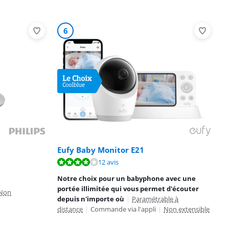
6
Eufy Baby Monitor E21
12 avis
Notre choix pour un babyphone avec une
portée illimitée qui vous permet d'écouter
Non
depuis n'importe où
|
Paramétrable à
distance
|
Commande via l'appli
|
Non extensible