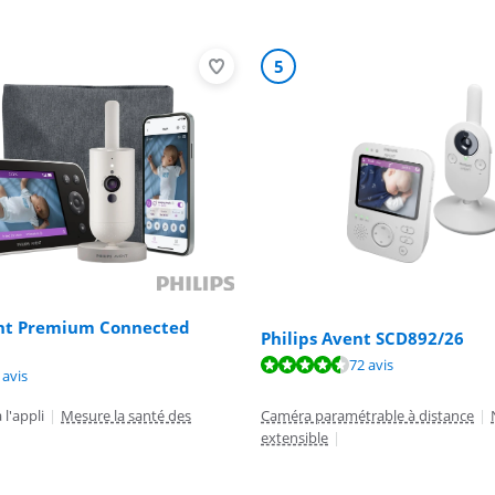
5
ent Premium Connected
Philips Avent SCD892/26
8,4 sur 10, basée sur 12 avis.
8,8 sur 10, basée sur 72 avis.
72 avis
8,9 sur 10, basée sur 3 avis.
 avis
l'appli
|
Mesure la santé des
Caméra paramétrable à distance
|
extensible
|