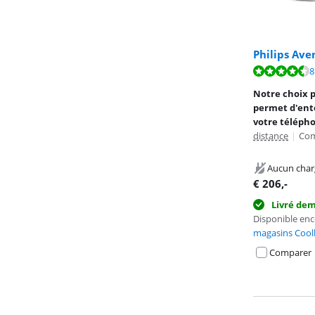
Philips Av
La note est de 
8
La note est de 
La note est de 
Notre choix 
permet d'ente
votre téléph
distance
|
Com
Aucun char
€
206
,-
Livré de
Disponible en
magasins Cool
Comparer