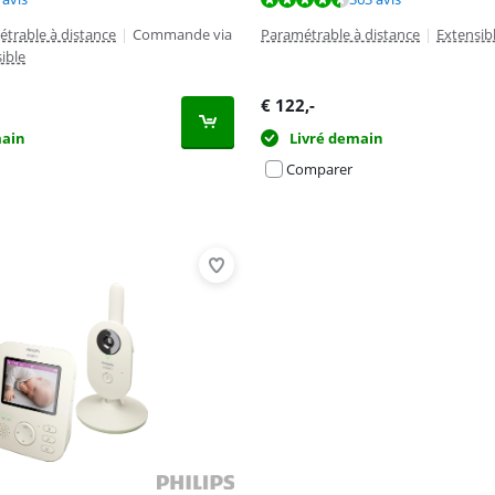
trable à distance
|
Commande via
Paramétrable à distance
|
Extensib
ible
€
122
,-
main
Livré demain
Comparer