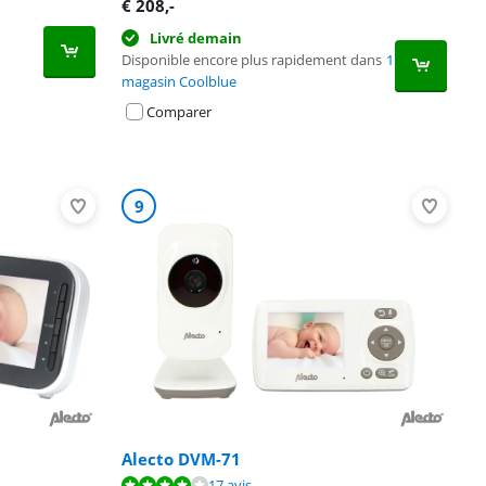
€
208
,-
Livré demain
Disponible encore plus rapidement dans
1
magasin Coolblue
Comparer
9
Alecto DVM-71
17 avis