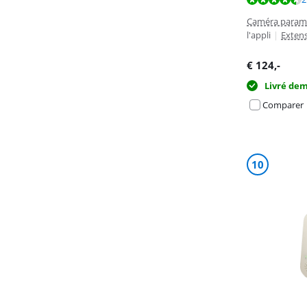
Caméra paramé
l'appli
|
Extens
€
124
,-
Livré de
Comparer
10