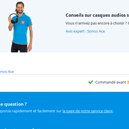
Conseils sur casques audios 
Vous n'arrivez pas encore à choisir ? 
Avis expert : Sonos Ace
Sonos Ace
Commandé avant
2
e question ?
éponse rapidement et facilement sur
la page de notre service client
.