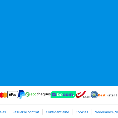
Best
Retail H
erCard et Visa via ClickToPay
Payer avec des écochèques
t
Payer avec ApplePay
Webshop Trustmark et avis des clients
Trustprofile de C
Expédition et livraison ave
Payer avec PayPal
ales
Résilier le contrat
Confidentialité
Cookies
Nederlands (N