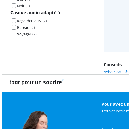
Noir
(
1
)
Casque audio adapté à
Regarder la TV
(
2
)
Bureau
(
2
)
Voyager
(
2
)
Conseils
Avis expert : 
tout pour un sourire
Vous avez un
Trouvez votre r