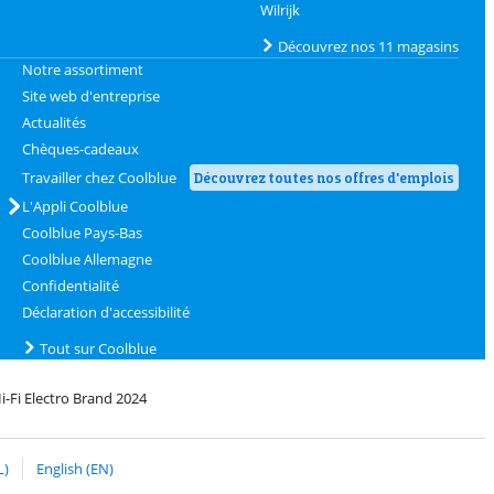
Wilrijk
Découvrez nos 11 magasins
Notre assortiment
Site web d'entreprise
Actualités
Chèques-cadeaux
Travailler chez Coolblue
Découvrez toutes nos offres d'emplois
L'Appli Coolblue
Coolblue Pays-Bas
Coolblue Allemagne
Confidentialité
Déclaration d'accessibilité
Tout sur Coolblue
i-Fi Electro Brand 2024
oolblue
c bPost
L)
English (EN)