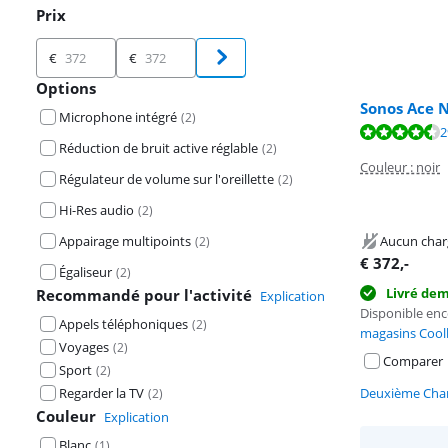
Prix
Prix
€
€
Options
Sonos Ace N
Microphone intégré
(
2
)
La note est de 
2
Réduction de bruit active réglable
La note est de 
(
2
)
Couleur : noir
Régulateur de volume sur l'oreillette
(
2
)
Hi-Res audio
(
2
)
Appairage multipoints
Aucun char
(
2
)
€
372
,-
Égaliseur
(
2
)
Livré de
Recommandé pour l'activité
Explication
Disponible en
Appels téléphoniques
(
2
)
magasins Cool
Voyages
(
2
)
Comparer
Sport
(
2
)
Regarder la TV
Deuxième Chan
(
2
)
Couleur
Explication
Blanc
(
1
)