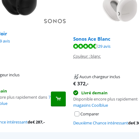
oir
Sonos Ace Blanc
8,9 sur 10, basée sur 29 avis.
9 avis
8,9 sur 10, basée sur 29 avis.
29 avis
Couleur : blanc
geur inclus
Aucun chargeur inclus
€
372
,-
main
Livré demain
core plus rapidement dans
7
Disponible encore plus rapidement
blue
magasins Coolblue
Comparer
ce intéressant
de
€
287
,-
Deuxième Chance intéressant
de
€
3