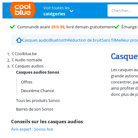
Voir toutes les
catégories
Commandé avant
23 h 59
, livré demain gratuitement
Échange
Casques audio
Bluetooth
Réduction de bruit
Sans fil
Meilleur pro
Résultats de recherche et tri
Casque
Coolblue.be
Audio nomade
Casques audios
Les casques au
Casques audios Sonos
grande autonom
Offres
concentrer, pa
ainsi profiter
Deuxième Chance
donc plus de p
Tous les produits Sonos
Barres de son Sonos
Conseils sur les casques audios
Avis expert : Sonos Ace