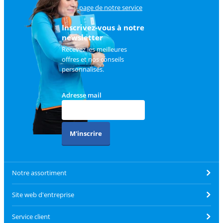
sur
la page de notre service
client
.
Inscrivez-vous à notre
newsletter
Recevez les meilleures
offres et nos conseils
personnalisés.
Adresse mail
M'inscrire
Notre assortiment
Site web d'entreprise
Service client