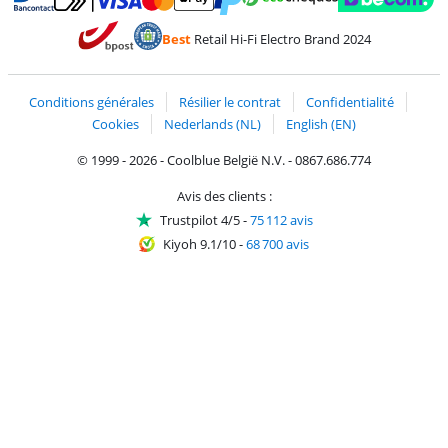
Payer avec MasterCard et Visa via ClickToPay
Payer avec des écochèques
Payer avec Bancontact
Payer avec ApplePay
Webshop Trustmark 
Payer avec PayPal
Best
Retail Hi-Fi Electro Brand 2024
Trustprofile de Coolblue
Expédition et livraison avec bPost
Conditions générales
Résilier le contrat
Confidentialité
Cookies
Nederlands (NL)
English (EN)
© 1999 - 2026 - Coolblue België N.V. - 0867.686.774
Avis des clients :
Trustpilot 4/5
-
75 112 avis
Kiyoh 9.1/10
-
68 700 avis