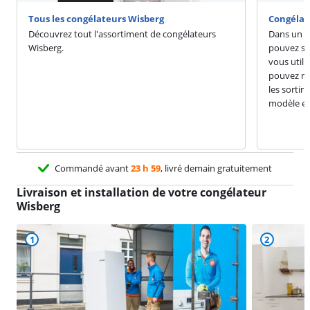
Tous les congélateurs Wisberg
Congélat
Découvrez tout l'assortiment de congélateurs
Dans un c
Wisberg.
pouvez st
vous utili
pouvez ré
les sortir
modèle es
Commandé avant
23 h 59
, livré demain gratuitement
Livraison et installation de votre congélateur
Wisberg
1
2