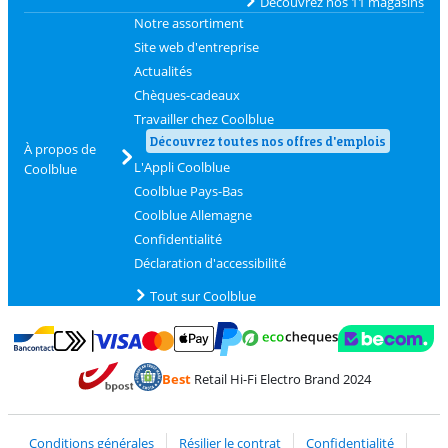
Découvrez nos 11 magasins
Notre assortiment
Site web d'entreprise
Actualités
Chèques-cadeaux
Travailler chez Coolblue
Découvrez toutes nos offres d'emplois
À propos de
L'Appli Coolblue
Coolblue
Coolblue Pays-Bas
Coolblue Allemagne
Confidentialité
Déclaration d'accessibilité
Tout sur Coolblue
Payer avec MasterCard et Visa via ClickToPay
Payer avec des écochèques
Payer avec Bancontact
Payer avec ApplePay
Webshop Trustmark 
Payer avec PayPal
Best
Retail Hi-Fi Electro Brand 2024
Trustprofile de Coolblue
Expédition et livraison avec bPost
Conditions générales
Résilier le contrat
Confidentialité