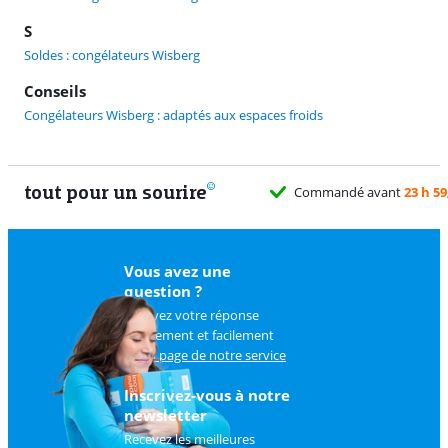
S
Soldes : congélateurs Wisberg
Conseils
Congélateurs Wisberg : adaptés aux espaces froids
tout pour un sourire
Vous avez une
question ?
Trouvez votre réponse
rapidement et facilement
sur
la page de notre service
client
.
Inscrivez-vous à notre
newsletter
Recevez les meilleures