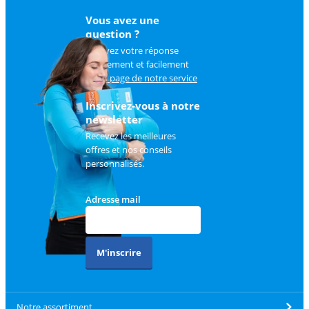
Vous avez une
question ?
Trouvez votre réponse
rapidement et facilement
sur
la page de notre service
client
.
Inscrivez-vous à notre
newsletter
Recevez les meilleures
offres et nos conseils
personnalisés.
Adresse mail
M'inscrire
Notre assortiment