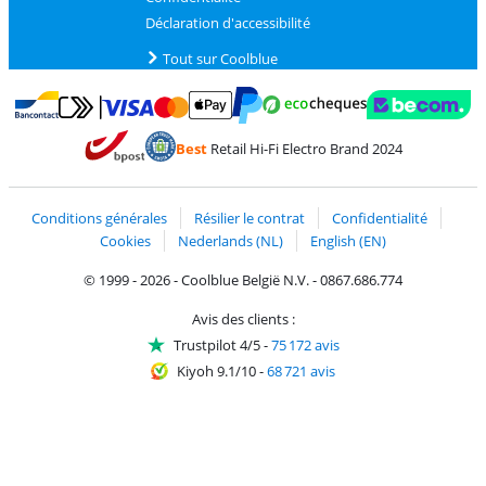
Déclaration d'accessibilité
Tout sur Coolblue
Payer avec MasterCard et Visa via ClickToPay
Payer avec des écochèques
Payer avec Bancontact
Payer avec ApplePay
Webshop Trustmark 
Payer avec PayPal
Best
Retail Hi-Fi Electro Brand 2024
Trustprofile de Coolblue
Expédition et livraison avec bPost
Conditions générales
Résilier le contrat
Confidentialité
Cookies
Nederlands (NL)
English (EN)
© 1999 - 2026 - Coolblue België N.V. - 0867.686.774
Avis des clients :
Trustpilot 4/5
-
75 172 avis
Kiyoh 9.1/10
-
68 721 avis