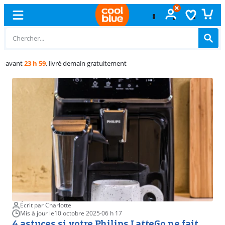
Échange
gratuit
Écrit par Charlotte
Mis à jour le
10 octobre 2025
·
06 h 17
4 astuces si votre Philips LatteGo ne fait