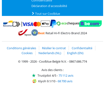
Confidentialité
Déclaration d'accessibilité
Tout sur Coolblue
Payer avec MasterCard et Visa via ClickToPay
Payer avec des écochèques
Payer avec Bancontact
Payer avec ApplePay
Webshop Trustmark 
Payer avec PayPal
Best
Retail Hi-Fi Electro Brand 2024
Trustprofile de Coolblue
Expédition et livraison avec bPost
Conditions générales
Résilier le contrat
Confidentialité
Cookies
Nederlands (NL)
English (EN)
© 1999 - 2026 - Coolblue België N.V. - 0867.686.774
Avis des clients :
Trustpilot 4/5
-
75 112 avis
Kiyoh 9.1/10
-
68 700 avis