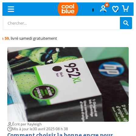
Échange
gratuit
Écrit par Kayleigh
Mis à jour le
30 avril 2025
·
08 h 38
Comment choisir la bonne encre pour