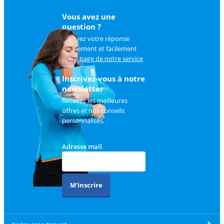
Vous avez une
question ?
Trouvez votre réponse
rapidement et facilement
sur
la page de notre service
client
.
Inscrivez-vous à notre
newsletter
Recevez les meilleures
offres et nos conseils
personnalisés.
Adresse mail
M'inscrire