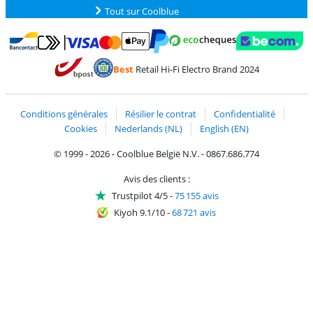
Tout sur Coolblue
Payer avec MasterCard et Visa via ClickToPay
Payer avec des écochèques
Payer avec Bancontact
Payer avec ApplePay
Webshop Trustmark 
Payer avec PayPal
Best
Retail Hi-Fi Electro Brand 2024
Trustprofile de Coolblue
Expédition et livraison avec bPost
Conditions générales
Résilier le contrat
Confidentialité
Cookies
Nederlands (NL)
English (EN)
© 1999 - 2026 - Coolblue België N.V. - 0867.686.774
Avis des clients :
Trustpilot 4/5
-
75 155 avis
Kiyoh 9.1/10
-
68 721 avis