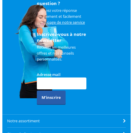
question ?
Trouvez votre réponse
rapidement et facilement
sur
la page de notre service
client
.
Inscrivez-vous à notre
newsletter
Recevez les meilleures
offres et nos conseils
personnalisés.
Adresse mail
M'inscrire
Notre assortiment