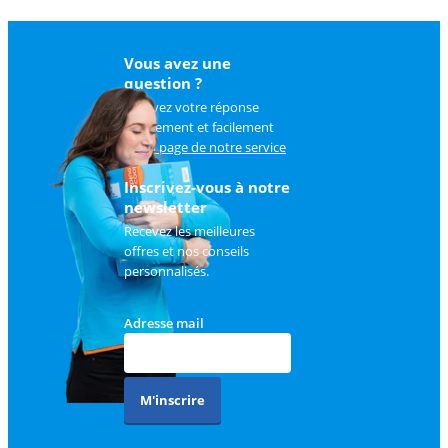
Vous avez une
question ?
Trouvez votre réponse
rapidement et facilement
sur
la page de notre service
client
.
Inscrivez-vous à notre
newsletter
Recevez les meilleures
offres et nos conseils
personnalisés.
Adresse mail
M'inscrire