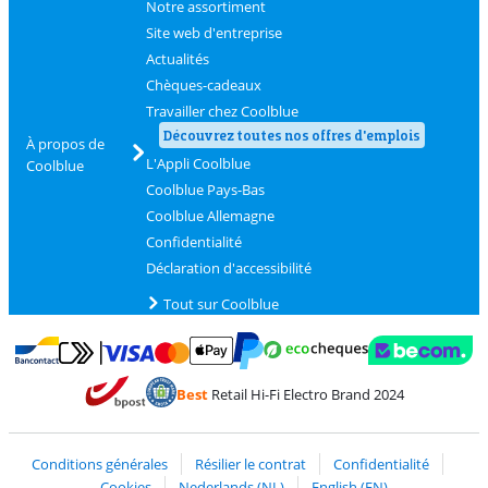
Notre assortiment
Site web d'entreprise
Actualités
Chèques-cadeaux
Travailler chez Coolblue
Découvrez toutes nos offres d'emplois
À propos de
L'Appli Coolblue
Coolblue
Coolblue Pays-Bas
Coolblue Allemagne
Confidentialité
Déclaration d'accessibilité
Tout sur Coolblue
Payer avec MasterCard et Visa via ClickToPay
Payer avec des écochèques
Payer avec Bancontact
Payer avec ApplePay
Webshop Trustmark 
Payer avec PayPal
Best
Retail Hi-Fi Electro Brand 2024
Trustprofile de Coolblue
Expédition et livraison avec bPost
Conditions générales
Résilier le contrat
Confidentialité
Cookies
Nederlands (NL)
English (EN)