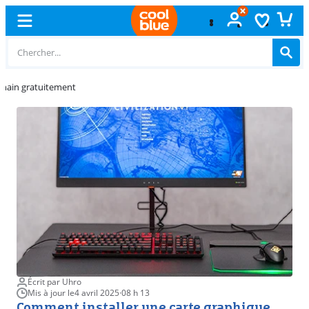
Échange
gratuit
Écrit par Uhro
Mis à jour le
4 avril 2025
·
08 h 13
Comment installer une carte graphique