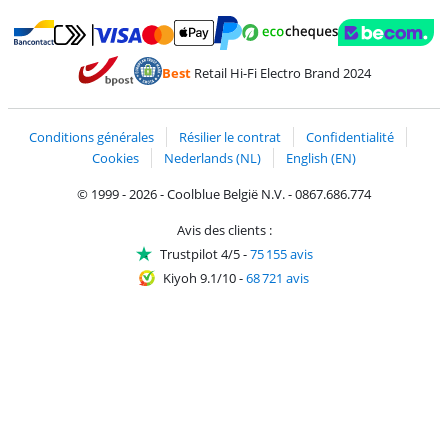
Payer avec MasterCard et Visa via ClickToPay
Payer avec des écochèques
Payer avec Bancontact
Payer avec ApplePay
Webshop Trustmark 
Payer avec PayPal
Best
Retail Hi-Fi Electro Brand 2024
Trustprofile de Coolblue
Expédition et livraison avec bPost
Conditions générales
Résilier le contrat
Confidentialité
Cookies
Nederlands (NL)
English (EN)
© 1999 - 2026 - Coolblue België N.V. - 0867.686.774
Avis des clients :
Trustpilot 4/5
-
75 155 avis
Kiyoh 9.1/10
-
68 721 avis