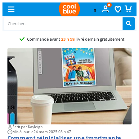
Échange
Écrit par Kayleigh
Mis à jour le
24 mars 2025
·
08 h 47
Comment réinitialiser une imprimante