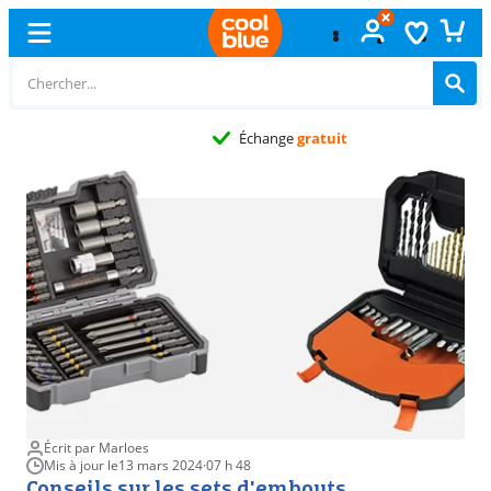
Échange
gratuit
Écrit par Marloes
Mis à jour le
13 mars 2024
·
07 h 48
Conseils sur les sets d'embouts