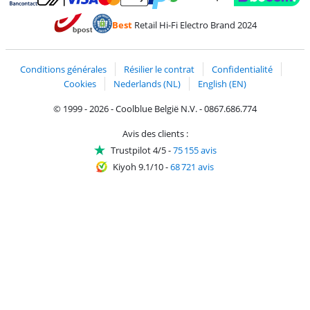
Payer avec MasterCard et Visa via ClickToPay
Payer avec des écochèques
Payer avec Bancontact
Payer avec ApplePay
Webshop Trustmark 
Payer avec PayPal
Best
Retail Hi-Fi Electro Brand 2024
Trustprofile de Coolblue
Expédition et livraison avec bPost
Conditions générales
Résilier le contrat
Confidentialité
Cookies
Nederlands (NL)
English (EN)
© 1999 - 2026 - Coolblue België N.V. - 0867.686.774
Avis des clients :
Trustpilot 4/5
-
75 155 avis
Kiyoh 9.1/10
-
68 721 avis