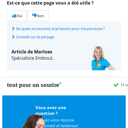
Est-ce que cette page vous a été utile ?
Oui
Non
De quels accessoires ai-je besoin pour ma perceuse ?
Conseils sur le perçage
Article de Marloes
Spécialiste Embout.
tout pour un sourire
11 vrais
Vous avez une
question ?
Trouvez votre réponse
rapidement et facilement