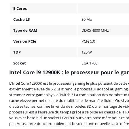
E-Cores
Cache L3
30 Mo
Type de RAM
DDR5 4800 MHz
Version PCIe
PCIe 5.0
TDP
125 W
Socket
LGA 1700
Intel Core i9 12900K : le processeur pour le g
L'Intel Core 12900K est le processeur gaming le plus puissant de cett
extrêmement élevée de 5,2 GHz rend le processeur adapté au gaming 
streamez votre gameplay via Twitch ? La combinaison des nombreux 
cache élevée permet de faire du multitâche de manière fluide. Ou si vo
d'autres tâches, comme le rendu de modèles 3D ou le montage de vidéo
processeur est à l'épreuve du temps grâce à sa prise en charge de la 
vous avez besoin d'un socket LGA1700 sur votre carte mère pour ce pr
pas. Vous aurez donc probablement besoin d'une nouvelle carte mère