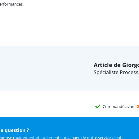
performances.
Article de Giorg
Spécialiste Process
Commandé avant
2
e question ?
éponse rapidement et facilement sur
la page de notre service client
.