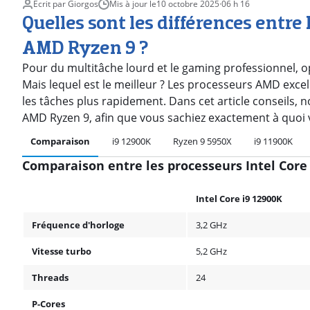
Écrit par Giorgos
Mis à jour le
10 octobre 2025
·
06 h 16
Quelles sont les différences entre 
AMD Ryzen 9 ?
Pour du multitâche lourd et le gaming professionnel, o
Mais lequel est le meilleur ? Les processeurs AMD excell
les tâches plus rapidement. Dans cet article conseils, 
AMD Ryzen 9, afin que vous sachiez exactement à quoi 
Comparaison
i9 12900K
Ryzen 9 5950X
i9 11900K
Comparaison entre les processeurs Intel Core
Intel Core i9 12900K
Fréquence d'horloge
3,2 GHz
Vitesse turbo
5,2 GHz
Threads
24
P-Cores