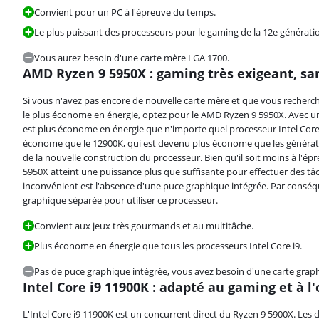
Convient pour un PC à l'épreuve du temps.
Le plus puissant des processeurs pour le gaming de la 12e génératio
Vous aurez besoin d'une carte mère LGA 1700.
AMD Ryzen 9 5950X : gaming très exigeant, sa
La note est de 7,8 sur 10, basée sur 2 avis.
Si vous n'avez pas encore de nouvelle carte mère et que vous recherche
le plus économe en énergie, optez pour le AMD Ryzen 9 5950X. Avec u
est plus économe en énergie que n'importe quel processeur Intel Core
économe que le 12900K, qui est devenu plus économe que les générati
de la nouvelle construction du processeur. Bien qu'il soit moins à l'é
5950X atteint une puissance plus que suffisante pour effectuer des tâc
inconvénient est l'absence d'une puce graphique intégrée. Par conséq
graphique séparée pour utiliser ce processeur.
Convient aux jeux très gourmands et au multitâche.
Plus économe en énergie que tous les processeurs Intel Core i9.
Pas de puce graphique intégrée, vous avez besoin d'une carte grap
Intel Core i9 11900K : adapté au gaming et à l
La note est de 8,5 sur 10, basée sur 1 avis.
L'Intel Core i9 11900K est un concurrent direct du Ryzen 9 5900X. Les 