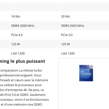
16 Mo
20 Mo
DDR4 3200 MHz
DDR4 2933 MHz
PCIe 4.0
PCIe 3.0
125 W
125 W
LGA 1200
LGA 1200
aming le plus puissant
e comparaison La vitesse turbo
professionnel exigeant. Vous
threads et cœurs avec la mémoire
us utilisez le processeur pour
s d'entreprise 4K. De plus, ce
RAM PCIe 5.0 et DDR5. Seulement,
ocesseur, sinon il ne fonctionnera
 et d'une mémoire vive DDR5.