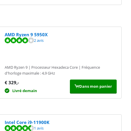
AMD Ryzen 9 5950X
2 avis
AMD Ryzen 9 | Processeur Hexadeca Core | Fréquence
d'horloge maximale : 4,9 GHz
€
329
,-
Dans mon panier
Livré demain
Intel Core i9-11900K
1 avis