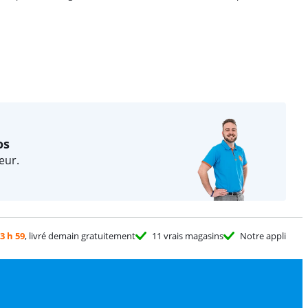
os
eur.
3 h 59
, livré demain gratuitement
11 vrais magasins
Notre appli