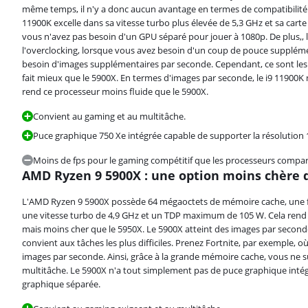
même temps, il n'y a donc aucun avantage en termes de compatibilité av
11900K excelle dans sa vitesse turbo plus élevée de 5,3 GHz et sa cart
vous n'avez pas besoin d'un GPU séparé pour jouer à 1080p. De plus,, 
l'overclocking, lorsque vous avez besoin d'un coup de pouce suppléme
besoin d'images supplémentaires par seconde. Cependant, ce sont les 
fait mieux que le 5900X. En termes d'images par seconde, le i9 11900K 
rend ce processeur moins fluide que le 5900X.
Convient au gaming et au multitâche.
Puce graphique 750 Xe intégrée capable de supporter la résolution 
Moins de fps pour le gaming compétitif que les processeurs compar
AMD Ryzen 9 5900X : une option moins chère 
L'AMD Ryzen 9 5900X possède 64 mégaoctets de mémoire cache, une f
une vitesse turbo de 4,9 GHz et un TDP maximum de 105 W. Cela rend 
mais moins cher que le 5950X. Le 5900X atteint des images par second
convient aux tâches les plus difficiles. Prenez Fortnite, par exemple, o
images par seconde. Ainsi, grâce à la grande mémoire cache, vous ne 
multitâche. Le 5900X n'a tout simplement pas de puce graphique intégr
graphique séparée.