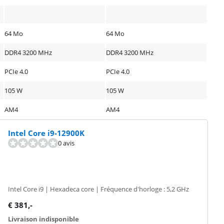
64 Mo
64 Mo
DDR4 3200 MHz
DDR4 3200 MHz
PCIe 4.0
PCIe 4.0
105 W
105 W
AM4
AM4
Intel Core i9-12900K
0 avis
Intel Core i9 | Hexadeca core | Fréquence d'horloge : 5,2 GHz
€
381
,-
Livraison indisponible