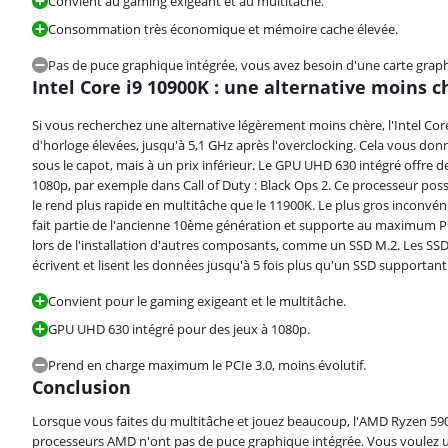
Convient au gaming exigeant et au multitâche.
Consommation très économique et mémoire cache élevée.
Pas de puce graphique intégrée, vous avez besoin d'une carte grap
Intel Core i9 10900K : une alternative moins 
La note est de 8,8 sur 10, basée sur 2 avis.
Si vous recherchez une alternative légèrement moins chère, l'Intel Cor
d'horloge élevées, jusqu'à 5,1 GHz après l'overclocking. Cela vous d
sous le capot, mais à un prix inférieur. Le GPU UHD 630 intégré offre 
1080p, par exemple dans Call of Duty : Black Ops 2. Ce processeur poss
le rend plus rapide en multitâche que le 11900K. Le plus gros inconvén
fait partie de l'ancienne 10ème génération et supporte au maximum P
lors de l'installation d'autres composants, comme un SSD M.2. Les SSD
écrivent et lisent les données jusqu'à 5 fois plus qu'un SSD supporta
Convient pour le gaming exigeant et le multitâche.
GPU UHD 630 intégré pour des jeux à 1080p.
Prend en charge maximum le PCIe 3.0, moins évolutif.
Conclusion
Lorsque vous faites du multitâche et jouez beaucoup, l'AMD Ryzen 5900
processeurs AMD n'ont pas de puce graphique intégrée. Vous voulez un 