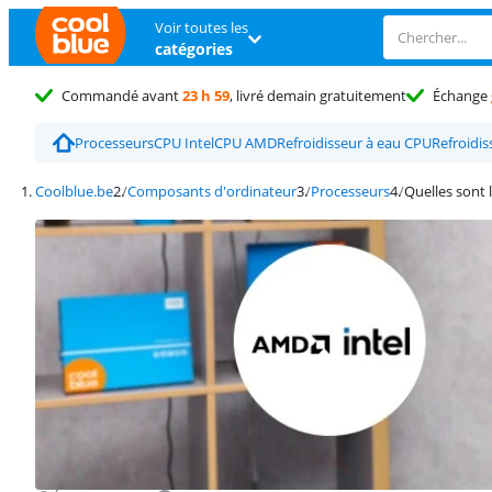
Voir toutes les
catégories
Commandé avant
23 h 59
, livré demain gratuitement
Échange
Processeurs
CPU Intel
CPU AMD
Refroidisseur à eau CPU
Refroidis
Coolblue.be
Composants d'ordinateur
Processeurs
Quelles sont 