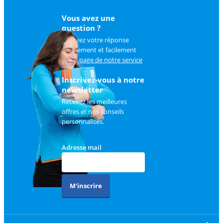
Vous avez une
question ?
Trouvez votre réponse
rapidement et facilement
sur
la page de notre service
client
.
Inscrivez-vous à notre
newsletter
Recevez les meilleures
offres et nos conseils
personnalisés.
Adresse mail
M'inscrire