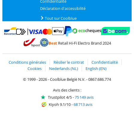
Confidentialité
Déclaration d'accessibilité
Tout sur Coolblue
Payer avec MasterCard et Visa via ClickToPay
Payer avec des écochèques
Payer avec Bancontact
Payer avec ApplePay
Webshop Trustmark 
Payer avec PayPal
Best
Retail Hi-Fi Electro Brand 2024
Trustprofile de Coolblue
Expédition et livraison avec bPost
Conditions générales
Résilier le contrat
Confidentialité
Cookies
Nederlands (NL)
English (EN)
© 1999 - 2026 - Coolblue België N.V. - 0867.686.774
Avis des clients :
Trustpilot 4/5
-
75 149 avis
Kiyoh 9.1/10
-
68 713 avis