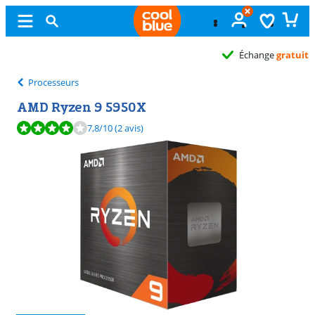
Échange
gratuit
Processeurs
AMD Ryzen 9 5950X
La note est de 7,8 sur 10, basée sur 2 avis.
7,8
/10
(2 avis)