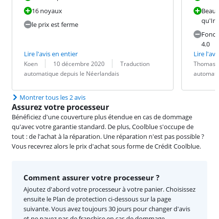
16 noyaux
Beauc
qu'Int
le prix est ferme
Fonct
4.0
Lire l'avis en entier
Lire l'avi
Évaluation par :
Date :
Traduction :
Évaluation pa
Date :
Traduction :
Koen
10 décembre 2020
Traduction
Thomas
automatique depuis le Néerlandais
automati
Montrer tous les 2 avis
Assurez votre processeur
Bénéficiez d'une couverture plus étendue en cas de dommage
qu'avec votre garantie standard. De plus, Coolblue s'occupe de
tout : de l'achat à la réparation. Une réparation n'est pas possible ?
Vous recevrez alors le prix d'achat sous forme de Crédit Coolblue.
Comment assurer votre processeur ?
Ajoutez d'abord votre processeur à votre panier. Choisissez
ensuite le Plan de protection ci-dessous sur la page
suivante. Vous avez toujours 30 jours pour changer d'avis
et ne payez pas de franchise en cas de dommage.