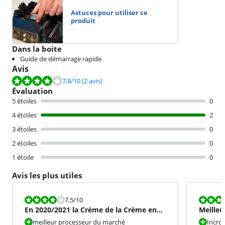
Astuces pour utiliser ce
produit
Dans la boite
Guide de démarrage rapide
Avis
La note est de 7,8 sur 10, basée sur 2 avis.
7,8
/10
(2 avis)
Évaluation
5 étoiles
0
4 étoiles
2
3 étoiles
0
2 étoiles
0
1 étoile
0
Avis les plus utiles
La note est 7,5 sur 10.
La note est 8
7,5
/10
En 2020/2021 la Crème de la Crème en
Meilleu
terme de CPU
meilleur processeur du marché
Incro