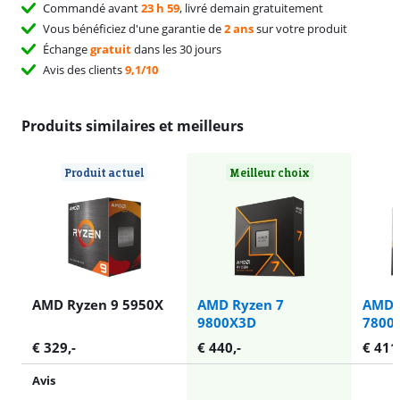
Commandé avant
23 h 59
, livré demain gratuitement
Vous bénéficiez d'une garantie de
2 ans
sur votre produit
Échange
gratuit
dans les 30 jours
Avis des clients
9,1/10
Produits similaires et meilleurs
Produit actuel
Meilleur choix
AMD Ryzen 9 5950X
AMD Ryzen 7
AMD 
9800X3D
7800
€
329
,-
€
440
,-
€
411
Avis