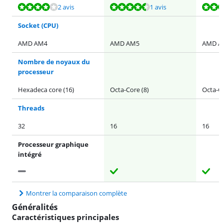
La note est de 7,8 sur 10, basée sur 2 avis.
La note est de 8,5 sur 10, basée sur 1 avis.
La note est de 10 sur 10, basée sur 1 avis.
2 avis
1 avis
Socket (CPU)
AMD AM4
AMD AM5
AMD 
Nombre de noyaux du
processeur
Hexadeca core (16)
Octa-Core (8)
Octa-Co
Threads
32
16
16
Processeur graphique
intégré
Montrer la comparaison complète
Généralités
Caractéristiques principales