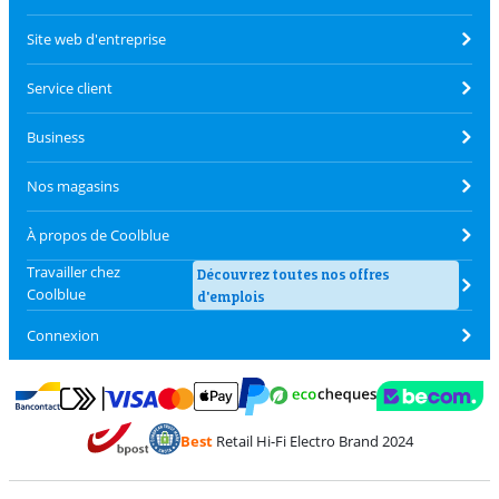
Site web d'entreprise
Service client
Business
Nos magasins
À propos de Coolblue
Travailler chez
Découvrez toutes nos offres
Coolblue
d'emplois
Connexion
Payer avec MasterCard et Visa via ClickToPay
Payer avec des écochèques
Payer avec Bancontact
Payer avec ApplePay
Webshop Trustmark 
Payer avec PayPal
Best
Retail Hi-Fi Electro Brand 2024
Trustprofile de Coolblue
Expédition et livraison avec bPost