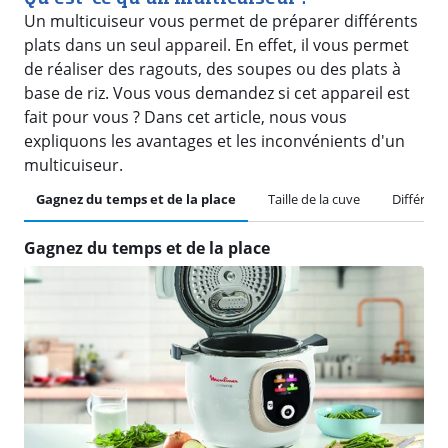
Un multicuiseur vous permet de préparer différents
plats dans un seul appareil. En effet, il vous permet
de réaliser des ragouts, des soupes ou des plats à
base de riz. Vous vous demandez si cet appareil est
fait pour vous ? Dans cet article, nous vous
expliquons les avantages et les inconvénients d'un
multicuiseur.
Gagnez du temps et de la place
Taille de la cuve
Différent
Gagnez du temps et de la place