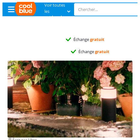
Voir toutes
les
catégories
Échange
gratuit
Échange
gratuit
Écrit par Uhro