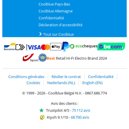
Coolblue Pays-Bas
Coolblue Allemagne
Confidentialité
Déclaration d'accessibilité
Tout sur Coolblue
Payer avec MasterCard et Visa via ClickToPay
Payer avec des écochèques
Payer avec Bancontact
Payer avec ApplePay
Webshop Trustmark 
Payer avec PayPal
Best
Retail Hi-Fi Electro Brand 2024
Trustprofile de Coolblue
Expédition et livraison avec bPost
Conditions générales
Résilier le contrat
Confidentialité
Cookies
Nederlands (NL)
English (EN)
© 1999 - 2026 - Coolblue België N.V. - 0867.686.774
Avis des clients :
Trustpilot 4/5
-
75 112 avis
Kiyoh 9.1/10
-
68 700 avis