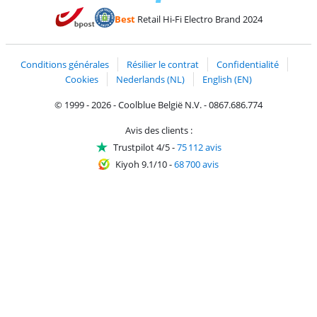
Payer avec MasterCard et Visa via ClickToPay
Payer avec des écochèques
Payer avec Bancontact
Payer avec ApplePay
Webshop Trustmark 
Payer avec PayPal
Best
Retail Hi-Fi Electro Brand 2024
Trustprofile de Coolblue
Expédition et livraison avec bPost
Conditions générales
Résilier le contrat
Confidentialité
Cookies
Nederlands (NL)
English (EN)
© 1999 - 2026 - Coolblue België N.V. - 0867.686.774
Avis des clients :
Trustpilot 4/5
-
75 112 avis
Kiyoh 9.1/10
-
68 700 avis