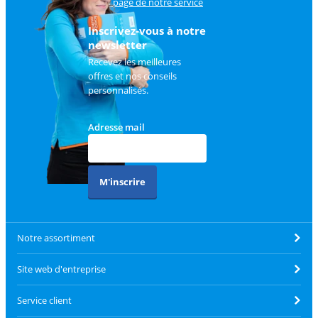
sur
la page de notre service
client
.
Inscrivez-vous à notre
newsletter
Recevez les meilleures
offres et nos conseils
personnalisés.
Adresse mail
M'inscrire
Notre assortiment
Site web d'entreprise
Service client