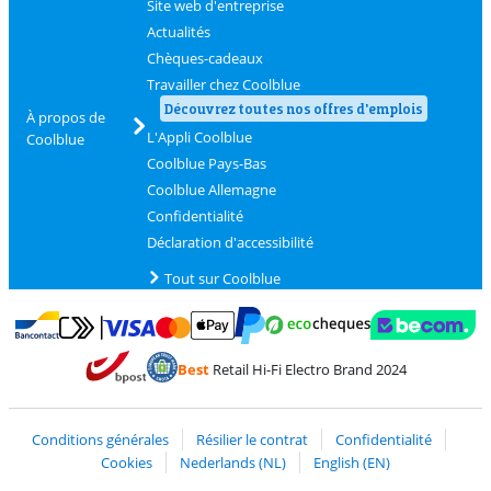
Site web d'entreprise
Actualités
Chèques-cadeaux
Travailler chez Coolblue
Découvrez toutes nos offres d'emplois
À propos de
L'Appli Coolblue
Coolblue
Coolblue Pays-Bas
Coolblue Allemagne
Confidentialité
Déclaration d'accessibilité
Tout sur Coolblue
Payer avec MasterCard et Visa via ClickToPay
Payer avec des écochèques
Payer avec Bancontact
Payer avec ApplePay
Webshop Trustmark 
Payer avec PayPal
Best
Retail Hi-Fi Electro Brand 2024
Trustprofile de Coolblue
Expédition et livraison avec bPost
Conditions générales
Résilier le contrat
Confidentialité
Cookies
Nederlands (NL)
English (EN)