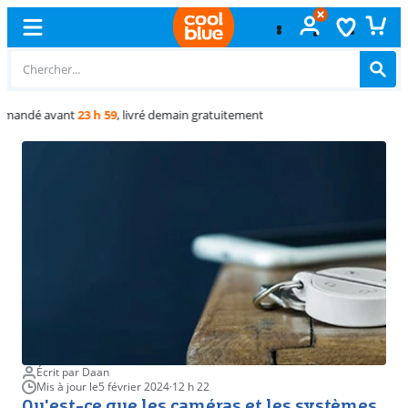
Échange
gratuit
Écrit par Daan
Mis à jour le
5 février 2024
·
12 h 22
Qu'est-ce que les caméras et les systèmes