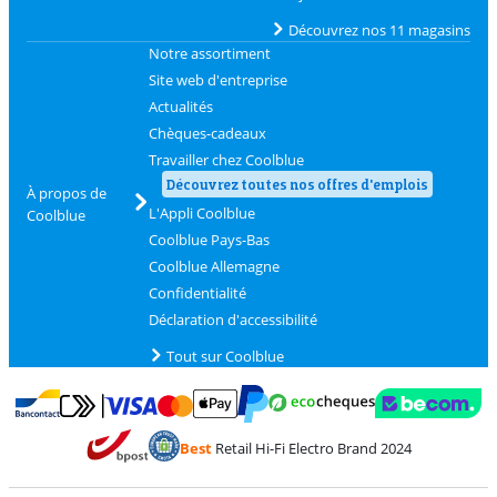
Découvrez nos 11 magasins
Notre assortiment
Site web d'entreprise
Actualités
Chèques-cadeaux
Travailler chez Coolblue
Découvrez toutes nos offres d'emplois
À propos de
L'Appli Coolblue
Coolblue
Coolblue Pays-Bas
Coolblue Allemagne
Confidentialité
Déclaration d'accessibilité
Tout sur Coolblue
Payer avec MasterCard et Visa via ClickToPay
Payer avec des écochèques
Payer avec Bancontact
Payer avec ApplePay
Webshop Trustmark 
Payer avec PayPal
Best
Retail Hi-Fi Electro Brand 2024
Trustprofile de Coolblue
Expédition et livraison avec bPost