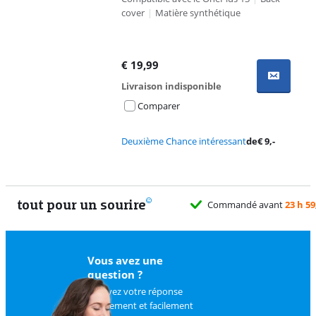
cover
|
Matière synthétique
€
19,99
Livraison indisponible
Comparer
Deuxième Chance intéressant
de
€
9
,-
tout pour un sourire
Commandé avant
23 h 59
Vous avez une
question ?
Trouvez votre réponse
rapidement et facilement