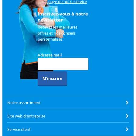
sur
la page de notre service
client
.
Inscrivez-vous à notre
newsletter
Recevez les meilleures
offres et nos conseils
personnalisés.
Adresse mail
M'inscrire
Notre assortiment
Site web d'entreprise
Service client