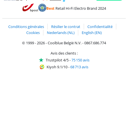
Payer avec MasterCard et Visa via ClickToPay
Payer avec des écochèques
Payer avec Bancontact
Payer avec ApplePay
Webshop Trustmark 
Payer avec PayPal
Best
Retail Hi-Fi Electro Brand 2024
Trustprofile de Coolblue
Expédition et livraison avec bPost
Conditions générales
Résilier le contrat
Confidentialité
Cookies
Nederlands (NL)
English (EN)
© 1999 - 2026 - Coolblue België N.V. - 0867.686.774
Avis des clients :
Trustpilot 4/5
-
75 150 avis
Kiyoh 9.1/10
-
68 713 avis