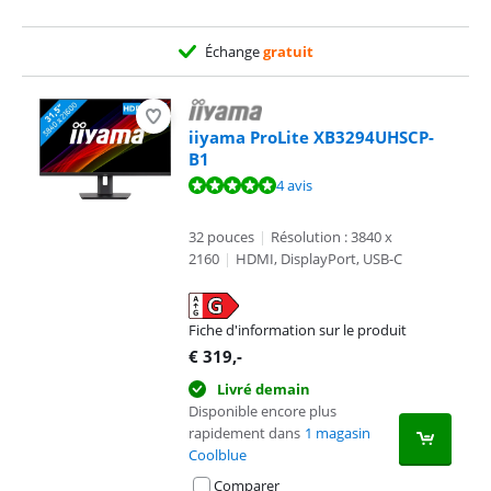
Échange
gratuit
iiyama ProLite XB3294UHSCP-
B1
La note est de 9,8 sur 10, basée sur 4 avis.
4 avis
32 pouces
|
Résolution : 3840 x
2160
|
HDMI, DisplayPort, USB-C
Fiche d'information sur le produit
s'ouvre dans un nouvel onglet
€
319
,-
Livré demain
Disponible encore plus
rapidement dans
1 magasin
Coolblue
Comparer