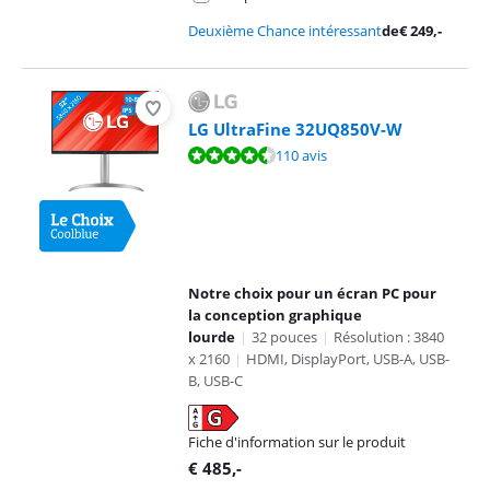
Deuxième Chance intéressant
de
€
249
,-
LG UltraFine 32UQ850V-W
La note est de 9,1 sur 10, basée sur 110 avis.
110 avis
Notre choix pour un écran PC pour
la conception graphique
lourde
|
32 pouces
|
Résolution : 3840
x 2160
|
HDMI, DisplayPort, USB-A, USB-
B, USB-C
Fiche d'information sur le produit
s'ouvre dans un nouvel onglet
€
485
,-