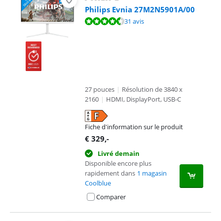
Philips Evnia 27M2N5901A/00
La note est de 8,8 sur 10, basée sur 31 avis.
31 avis
27 pouces
|
Résolution de 3840 x
2160
|
HDMI, DisplayPort, USB-C
Fiche d'information sur le produit
s'ouvre dans un nouvel onglet
€
329
,-
Livré demain
Disponible encore plus
rapidement dans
1 magasin
Coolblue
Comparer