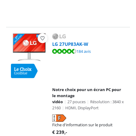
LG 27UP83AK-W
La note est de 9,0 sur 10, basée sur 184 avis.
184 avis
Notre choix pour un écran PC pour
le montage
vidéo
|
27 pouces
|
Résolution : 3840 x
2160
|
HDMI, DisplayPort
Fiche d'information sur le produit
s'ouvre dans un nouvel onglet
€
239
,-