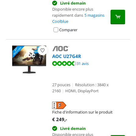
Livré demain
Disponible encore plus
rapidement dans
5 magasins
Coolblue
Comparer
AOC U27G4R
La note est de 9,3 sur 10, basée sur 31 avis.
31 avis
27 pouces
|
Résolution : 3840 x
2160
|
HDMI, DisplayPort
Fiche d'information sur le produit
s'ouvre dans un nouvel onglet
€
249
,-
Livré demain
Disponible encore plus