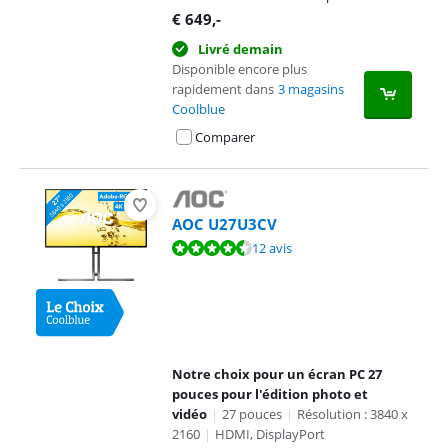
s'ouvre dans un nouvel onglet
€
649
,-
Livré demain
Disponible encore plus
rapidement dans
3 magasins
Coolblue
Comparer
AOC U27U3CV
La note est de 8,9 sur 10, basée sur 12 avis.
12 avis
Notre choix pour un écran PC 27
pouces pour l'édition photo et
vidéo
|
27 pouces
|
Résolution : 3840 x
2160
|
HDMI, DisplayPort