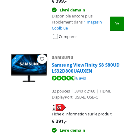
€
399
,-
Livré demain
Disponible encore plus
rapidement dans
1 magasin
Coolblue
Comparer
Samsung ViewFinity S8 S80UD
LS32D800UAUXEN
La note est de 8,7 sur 10, basée sur 6 avis.
6 avis
32 pouces
|
3840 x 2160
|
HDMI,
DisplayPort, USB-B, USB-C
Fiche d'information sur le produit
s'ouvre dans un nouvel onglet
€
391
,-
Livré demain