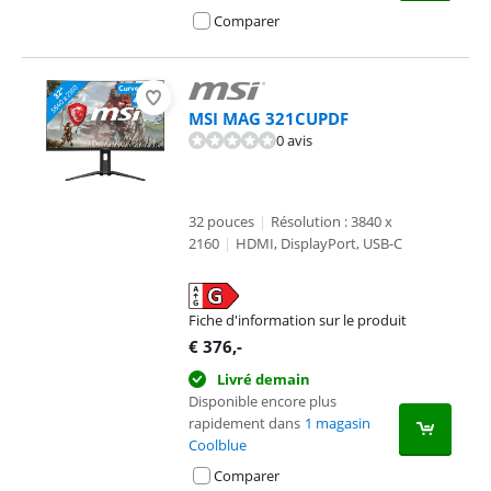
Comparer
MSI MAG 321CUPDF
0 avis
32 pouces
|
Résolution : 3840 x
2160
|
HDMI, DisplayPort, USB-C
Fiche d'information sur le produit
s'ouvre dans un nouvel onglet
€
376
,-
Livré demain
Disponible encore plus
rapidement dans
1 magasin
Coolblue
Comparer