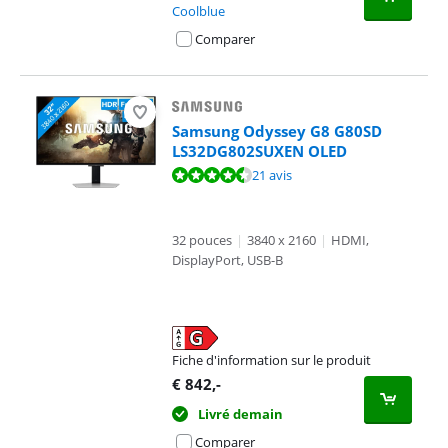
Coolblue
Comparer
Samsung Odyssey G8 G80SD
LS32DG802SUXEN OLED
La note est de 9,4 sur 10, basée sur 21 avis.
21 avis
32 pouces
|
3840 x 2160
|
HDMI,
DisplayPort, USB-B
Fiche d'information sur le produit
s'ouvre dans un nouvel onglet
€
842
,-
Livré demain
Comparer