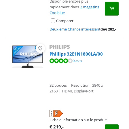
Disponible encore plus
rapidement dans
2 magasins
Coolblue
Comparer
Deuxième Chance intéressant
de
€
282
,-
Phillips 32E1N1800LA/00
La note est de 8,0 sur 10, basée sur 9 avis.
9 avis
32 pouces
|
Résolution : 3840 x
2160
|
HDMI, DisplayPort
Fiche d'information sur le produit
s'ouvre dans un nouvel onglet
€
219
,-