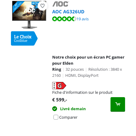
AOC AG326UD
La note est de 9,2 sur 10, basée sur 19 avis.
19 avis
Notre choix pour un écran PC gamer
pour Elden
Ring
|
32 pouces
|
Résolution : 3840 x
2160
|
HDMI, DisplayPort
Fiche d'information sur le produit
s'ouvre dans un nouvel onglet
€
599
,-
Livré demain
Comparer
Advertentie