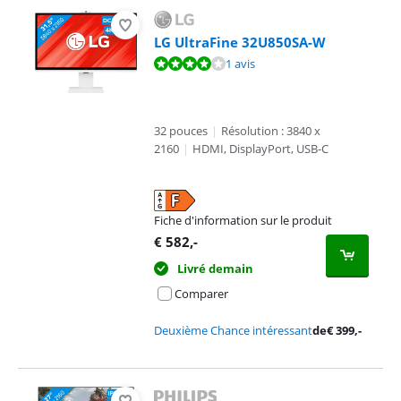
LG UltraFine 32U850SA-W
La note est de 8,4 sur 10, basée sur 1 avis.
1 avis
32 pouces
|
Résolution : 3840 x
2160
|
HDMI, DisplayPort, USB-C
Fiche d'information sur le produit
s'ouvre dans un nouvel onglet
€
582
,-
Livré demain
Comparer
Deuxième Chance intéressant
de
€
399
,-