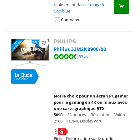
rapidement dans
1 magasin
Coolblue
Comparer
Philips 32M2N8900/00
La note est de 9,0 sur 10, basée sur 33 avis.
33 avis
Notre choix pour un écran PC gamer
pour le gaming en 4K ou mieux avec
une carte graphique RTX
5090
|
32 pouces
|
Résolution : 3840 x
2160
|
HDMI, DisplayPort
Fiche d'information sur le produit