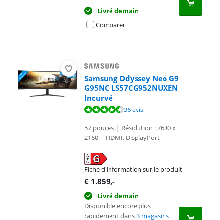
Livré demain
Comparer
Samsung Odyssey Neo G9
G95NC LS57CG952NUXEN
Incurvé
La note est de 9,3 sur 10, basée sur 36 avis.
36 avis
57 pouces
|
Résolution : 7680 x
2160
|
HDMI, DisplayPort
Fiche d'information sur le produit
s'ouvre dans un nouvel onglet
€
1.859
,-
Livré demain
Disponible encore plus
rapidement dans
3 magasins