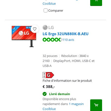
Coolblue
Comparer
LG Ergo 32UN880K-B.AEU
La note est de 9,1 sur 10, basée sur 110 avis.
110 avis
32 pouces
|
Résolution : 3840 x
2160
|
DisplayPort, HDMI, USB-C et
USB-A
Fiche d'information sur le produit
s'ouvre dans un nouvel onglet
€
388
,-
Livré demain
Disponible encore plus
rapidement dans
1 magasin
Coolblue