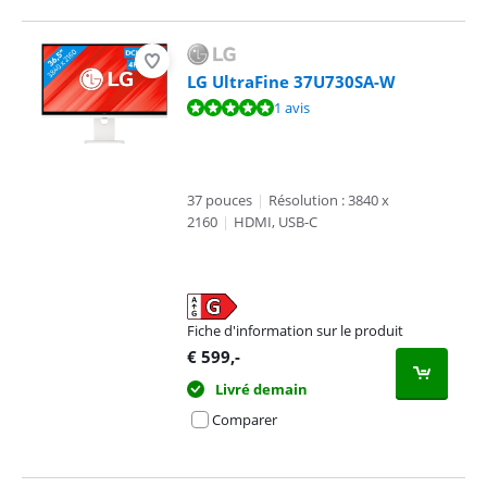
LG UltraFine 37U730SA-W
La note est de 9,6 sur 10, basée sur 1 avis.
1 avis
37 pouces
|
Résolution : 3840 x
2160
|
HDMI, USB-C
Fiche d'information sur le produit
s'ouvre dans un nouvel onglet
€
599
,-
Livré demain
Comparer