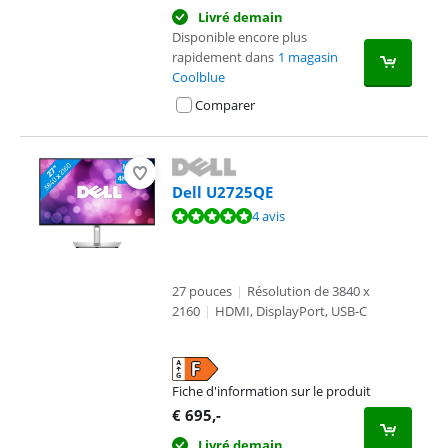
Livré demain
Disponible encore plus
rapidement dans
1 magasin
Coolblue
Comparer
Dell U2725QE
La note est de 9,9 sur 10, basée sur 4 avis.
4 avis
27 pouces
|
Résolution de 3840 x
2160
|
HDMI, DisplayPort, USB-C
Fiche d'information sur le produit
s'ouvre dans un nouvel onglet
€
695
,-
Livré demain