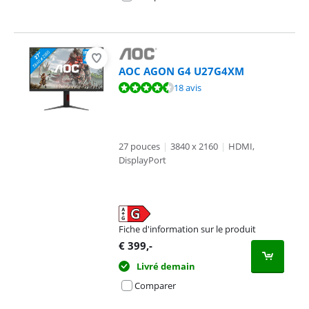
AOC AGON G4 U27G4XM
La note est de 8,6 sur 10, basée sur 18 avis.
18 avis
27 pouces
|
3840 x 2160
|
HDMI,
DisplayPort
Fiche d'information sur le produit
s'ouvre dans un nouvel onglet
€
399
,-
Livré demain
Comparer