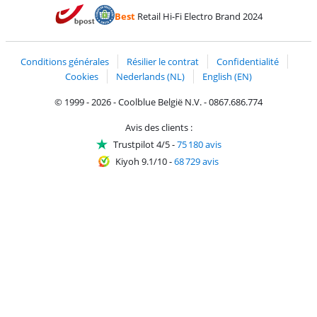
Payer avec MasterCard et Visa via ClickToPay
Payer avec des écochèques
Payer avec Bancontact
Payer avec ApplePay
Webshop Trustmark 
Payer avec PayPal
Best
Retail Hi-Fi Electro Brand 2024
Trustprofile de Coolblue
Expédition et livraison avec bPost
Conditions générales
Résilier le contrat
Confidentialité
Cookies
Nederlands (NL)
English (EN)
© 1999 - 2026 - Coolblue België N.V. - 0867.686.774
Avis des clients :
Trustpilot 4/5
-
75 180 avis
Kiyoh 9.1/10
-
68 729 avis