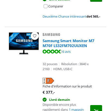
Comparer
Deuxième Chance intéressant
de
€
565
,-
Samsung Smart Monitor M7
M70F LS32FM702UUXEN
La note est de 8,7 sur 10, basée sur 6 avis.
6 avis
32 pouces
|
Résolution : 3840 x
2160
|
HDMI, USB-C
Fiche d'information sur le produit
s'ouvre dans un nouvel onglet
€
377
,-
Livré demain
Disponible encore plus
rapidement dans
1 magasin