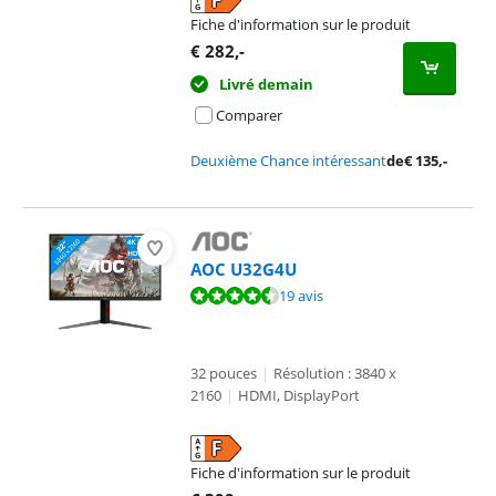
Fiche d'information sur le produit
s'ouvre dans un nouvel onglet
€
282
,-
Livré demain
Comparer
Deuxième Chance intéressant
de
€
135
,-
AOC U32G4U
La note est de 9,2 sur 10, basée sur 19 avis.
19 avis
32 pouces
|
Résolution : 3840 x
2160
|
HDMI, DisplayPort
Fiche d'information sur le produit
s'ouvre dans un nouvel onglet