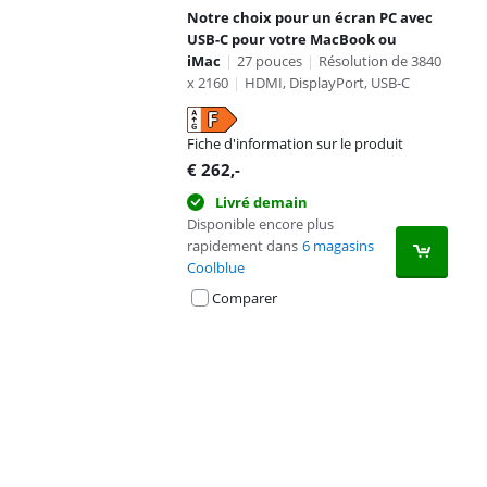
Notre choix pour un écran PC avec
USB-C pour votre MacBook ou
iMac
|
27 pouces
|
Résolution de 3840
x 2160
|
HDMI, DisplayPort, USB-C
Fiche d'information sur le produit
s'ouvre dans un nouvel onglet
€
262
,-
Livré demain
Disponible encore plus
rapidement dans
6 magasins
Coolblue
Comparer
Advertentie