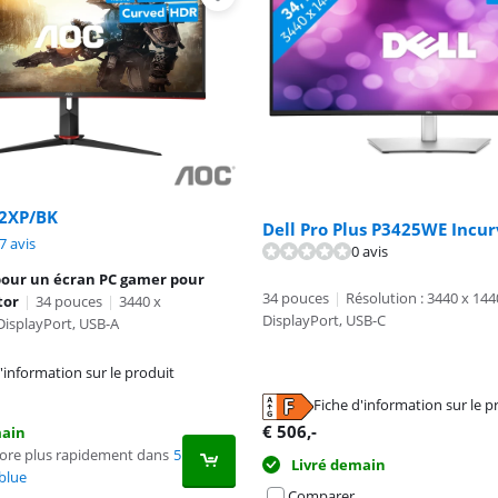
2XP/BK
Dell Pro Plus P3425WE Incu
8,9 sur 10, basée sur 67 avis.
7 avis
8,3 sur 10, basée sur 7 avis.
0 avis
pour un écran PC gamer pour
34 pouces
|
Résolution : 3440 x 144
tor
|
34 pouces
|
3440 x
DisplayPort, USB-C
isplayPort, USB-A
'information sur le produit
n nouvel onglet
n nouvel onglet
Fiche d'information sur le p
n nouvel onglet
€
506
,-
main
core plus rapidement dans
5
Livré demain
blue
Comparer