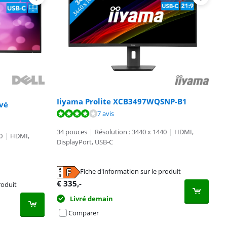
Iiyama Prolite XCB3497WQSNP-B1
rvé
7 avis
34 pouces
|
Résolution : 3440 x 1440
|
HDMI,
0
|
HDMI,
DisplayPort, USB-C
Fiche d'information sur le produit
€
335
,-
roduit
Livré demain
Comparer