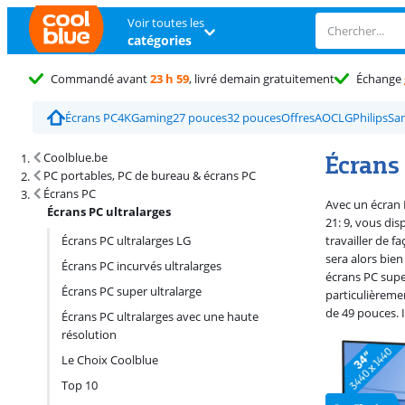
Voir toutes les
catégories
Commandé avant
23 h 59
, livré demain gratuitement
Échange
Écrans PC
4K
Gaming
27 pouces
32 pouces
Offres
AOC
LG
Philips
Sa
Résultats de recherche et tri
Écrans 
Coolblue.be
PC portables, PC de bureau & écrans PC
Écrans PC
Avec un écran P
Écrans PC ultralarges
21: 9, vous di
Écrans PC ultralarges LG
travailler de f
sera alors bien
Écrans PC incurvés ultralarges
écrans PC super
Écrans PC super ultralarge
particulièreme
de 49 pouces. 
Écrans PC ultralarges avec une haute
résolution
Le Choix Coolblue
Top 10