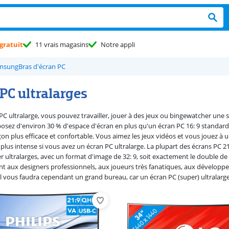
gratuit
11 vrais magasins
Notre appli
msung
Bras d'écran PC
PC ultralarges
C ultralarge, vous pouvez travailler, jouer à des jeux ou bingewatcher une sé
sposez d'environ 30 % d'espace d'écran en plus qu'un écran PC 16: 9 standard
açon plus efficace et confortable. Vous aimez les jeux vidéos et vous jouez à 
 plus intense si vous avez un écran PC ultralarge. La plupart des écrans PC 2
 ultralarges, avec un format d'image de 32: 9, soit exactement le double de l
nt aux designers professionnels, aux joueurs très fanatiques, aux développe
Il vous faudra cependant un grand bureau, car un écran PC (super) ultralar