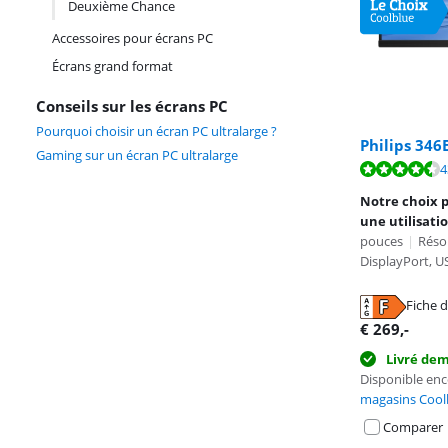
Deuxième Chance
Accessoires pour écrans PC
Écrans grand format
Conseils sur les écrans PC
Pourquoi choisir un écran PC ultralarge ?
Philips 34
Gaming sur un écran PC ultralarge
La note est de 
4
La note est de 
Notre choix p
une utilisati
pouces
|
Résol
DisplayPort, U
Fiche d
s'ouvre dans u
€
269
,-
s'ouvre dans u
Livré de
Disponible en
magasins Cool
Comparer