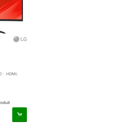
0
|
HDMI,
roduit