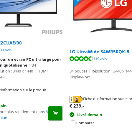
6E2CUAE/00
9,0 sur 10, basée sur 430 avis.
30 avis
LG UltraWide 34WR50QK-B
9,1 sur 10, basée sur 119 avis.
119 avis
our un écran PC ultralarge pour
on quotidienne
|
34
ution : 3440 x 1440
|
HDMI,
34 pouces
|
Résolution : 3440 x 144
SB-C
DisplayPort
'information sur le produit
n nouvel onglet
Fiche d'information sur le p
n nouvel onglet
€
239
,-
main
core plus rapidement dans
9
Livré demain
blue
Comparer