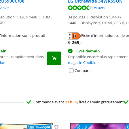
B2U5900C/00
LG UltraWide 34WR55QK
8,8 sur 10, basée sur 32 avis.
9,2 sur 10, basée sur 135 avis.
2 avis
135 avis
8,5 sur 10, basée sur 16 avis.
solution : 5120 x 1440
|
HDMI,
34 pouces
|
Résolution : 3440 x
SB-C
1440
|
DisplayPort, HDMI, USB-B, U
'information sur le produit
Fiche d'information sur le p
n nouvel onglet
n nouvel onglet
€
269
,-
n nouvel onglet
main
Livré demain
core plus rapidement dans
1
Disponible encore plus rapidement
lue
magasin Coolblue
Comparer
Commandé avant
23 h 59
, livré demain gratuitement