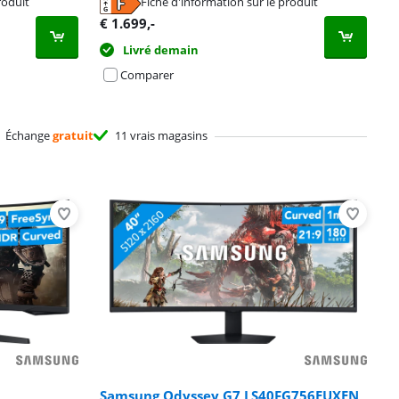
roduit
Fiche d'information sur le produit
€
1.699
,-
Livré demain
Comparer
Échange
gratuit
11 vrais magasins
Samsung Odyssey G7 LS40FG756EUXEN