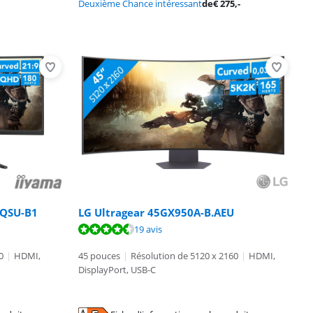
Deuxième Chance intéressant
de
€
275
,-
WQSU-B1
LG Ultragear 45GX950A-B.AEU
19 avis
0
|
HDMI,
45 pouces
|
Résolution de 5120 x 2160
|
HDMI,
DisplayPort, USB-C