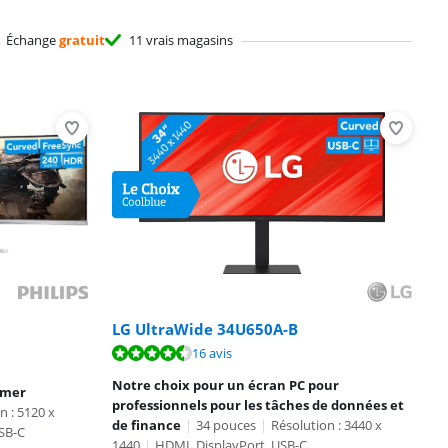
Échange
gratuit
11 vrais magasins
LG UltraWide 34U650A-B
16 avis
Notre choix pour un écran PC pour
amer
professionnels pour les tâches de données et
n : 5120 x
de finance
|
34 pouces
|
Résolution : 3440 x
SB-C
1440
|
HDMI, DisplayPort, USB-C