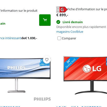
Fiche d'information sur le p
'information sur le produit
n nouvel onglet
n nouvel onglet
€
899
,-
n nouvel onglet
Livré demain
main
Disponible encore plus rapidement
magasins Coolblue
ce intéressant
de
€
1.030
,-
Comparer