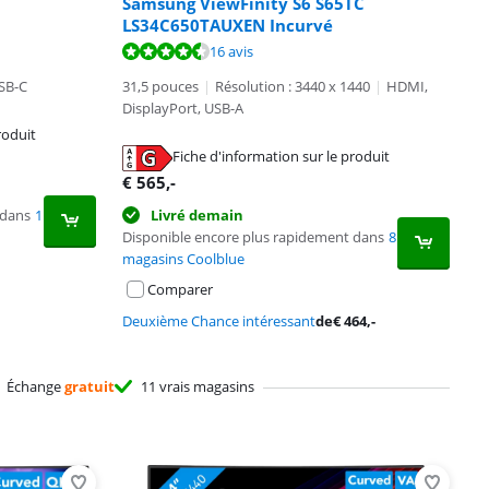
Samsung ViewFinity S6 S65TC
LS34C650TAUXEN Incurvé
16 avis
SB-C
31,5 pouces
|
Résolution : 3440 x 1440
|
HDMI,
DisplayPort, USB-A
roduit
Fiche d'information sur le produit
€
565
,-
 dans
1
Livré demain
Disponible encore plus rapidement dans
8
magasins Coolblue
Comparer
Deuxième Chance intéressant
de
€
464
,-
Échange
gratuit
11 vrais magasins