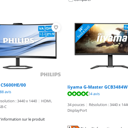
E1C5600HE/00
Iiyama G-Master GCB3484
8,9 sur 10, basée sur 388 avis.
88 avis
9,3 sur 10, basée sur 4 avis.
9,1 sur 10, basée sur 19 avis.
4 avis
solution : 3440 x 1440
|
HDMI,
34 pouces
|
Résolution : 3440 x 144
SB-C
DisplayPort
'information sur le produit
n nouvel onglet