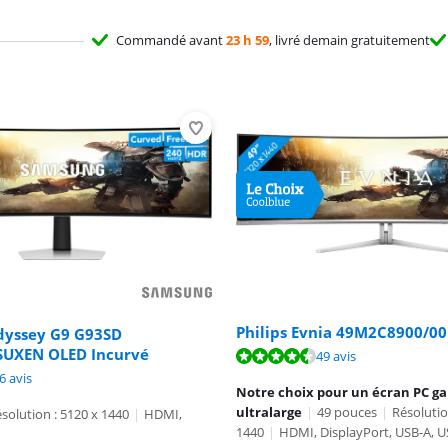
Commandé avant
23 h 59
, livré demain gratuitement
Philips Evnia 49M2C8900/00
yssey G9 G93SD
9,3 sur 10, basée sur 16 avis.
UXEN OLED Incurvé
8,7 sur 10, basée sur 49 avis.
49 avis
9,3 sur 10, basée sur 36 avis.
6 avis
Notre choix pour un écran PC g
ultralarge
|
49 pouces
|
Résolutio
solution : 5120 x 1440
|
HDMI,
1440
|
HDMI, DisplayPort, USB-A, U