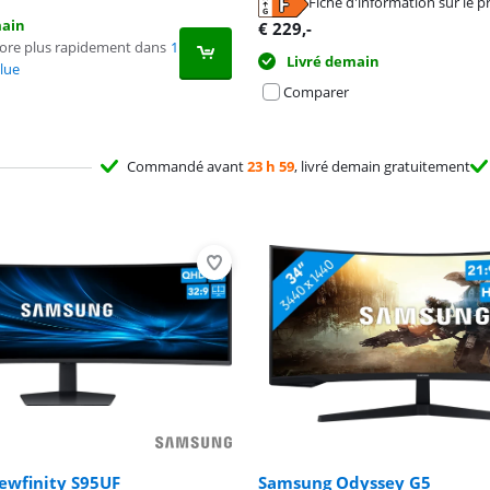
Fiche d'information sur le p
n nouvel onglet
n nouvel onglet
main
€
229
,-
core plus rapidement dans
1
Livré demain
lue
Comparer
Commandé avant
23 h 59
, livré demain gratuitement
ewfinity S95UF
Samsung Odyssey G5