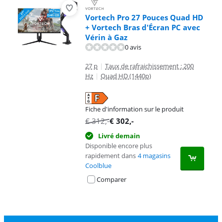
Vortech Pro 27 Pouces Quad HD
+ Vortech Bras d'Écran PC avec
Vérin à Gaz
0 avis
27 p
|
Taux de rafraichissement : 200
Hz
|
Quad HD (1440p)
Fiche d'information sur le produit
s'ouvre dans un nouvel onglet
€
312
,-
€
302
,-
Livré demain
Disponible encore plus
rapidement dans
4 magasins
Coolblue
Comparer