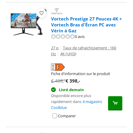
Vortech Prestige 27 Pouces 4K +
Vortech Bras d'Écran PC avec
Vérin à Gaz
0 avis
27 p
|
Taux de rafraichissement : 160
Hz
|
4K (UHD)
Fiche d'information sur le produit
s'ouvre dans un nouvel onglet
€
408
,-
€
398
,-
Livré demain
Disponible encore plus
rapidement dans
4 magasins
Coolblue
Comparer