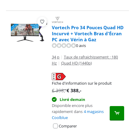
Vortech Pro 34 Pouces Quad HD
Incurvé + Vortech Bras d'Écran
PC avec Vérin à Gaz
0 avis
34 p
|
Taux de rafraichissement : 180
Hz
|
Quad HD (1440p)
Fiche d'information sur le produit
s'ouvre dans un nouvel onglet
€
398
,-
€
388
,-
Livré demain
Disponible encore plus
rapidement dans
4 magasins
Coolblue
Comparer