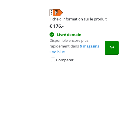
Fiche d'information sur le produit
s'ouvre dans un nouvel onglet
€
176
,-
Livré demain
Disponible encore plus
rapidement dans
9 magasins
Coolblue
Comparer
Advertentie