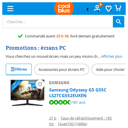
Commandé avant
23 h 59
, livré demain gratuitement
Promotions : écrans PC
Vous cherchez un nouvel écran, mais un peu moins cher que d'habitude ? Vous trouverez ici la promotion que vous attendiez depuis un moment. Que vous vouliez un écran pour la maison ou le bureau, pour les jeux vidéo ou le design, vous trouverez toujours un écran bon marché qui correspond à votre utilisation. Nous sommes toujours prêts à vous aider dans votre recherche. Vous trouverez ainsi toujours la meilleure affaire.
Afficher plus
Filtres
Accessoires pour écrans PC
Aide pour choisir 
Samsung Odyssey G5 G55C
LS27CG552EUXEN
La note est de 9,0 sur 10, basée sur 181 avis.
181 avis
27 p
|
Taux de rafraichissement : 165
Hz
|
Quad HD (1440p)