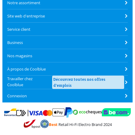
Notre assortiment
Site web d'entreprise
Service client
Business
Nos magasins
À propos de Coolblue
Travailler chez
Découvrez toutes nos offres
Coolblue
d'emplois
Connexion
Payer avec MasterCard et Visa via ClickToPay
Payer avec des écochèques
Payer avec Bancontact
Payer avec ApplePay
Webshop Trustmark 
Payer avec PayPal
Best
Retail Hi-Fi Electro Brand 2024
Trustprofile de Coolblue
Expédition et livraison avec bPost