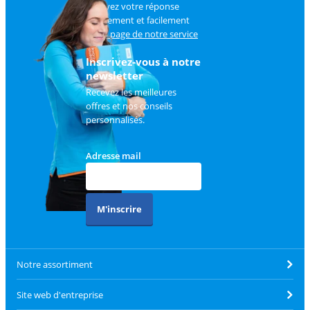
Trouvez votre réponse
rapidement et facilement
sur
la page de notre service
client
.
Inscrivez-vous à notre
newsletter
Recevez les meilleures
offres et nos conseils
personnalisés.
Adresse mail
M'inscrire
Notre assortiment
Site web d'entreprise