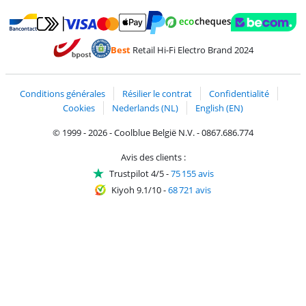
Payer avec MasterCard et Visa via ClickToPay
Payer avec des écochèques
Payer avec Bancontact
Payer avec ApplePay
Webshop Trustmark 
Payer avec PayPal
Best
Retail Hi-Fi Electro Brand 2024
Trustprofile de Coolblue
Expédition et livraison avec bPost
Conditions générales
Résilier le contrat
Confidentialité
Cookies
Nederlands (NL)
English (EN)
© 1999 - 2026 - Coolblue België N.V. - 0867.686.774
Avis des clients :
Trustpilot 4/5
-
75 155 avis
Kiyoh 9.1/10
-
68 721 avis