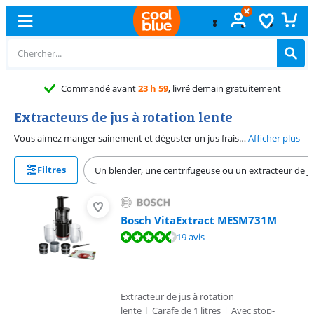
Commandé avant
23 h 59
, livré demain gratuitement
Extracteurs de jus à rotation lente
Vous aimez manger sainement et déguster un jus frais tous les jours ? Alors un extracteur de jus est ce qu'il vous faut. Un extracteur de jus à rotation lente permet de faire des jus de fruits et de légumes. Le jus est extrait des aliments avec une rotation lente au lieu de la force centrifuge. Cette méthode ne libère aucune chaleur de frottement et la vitesse est faible. Par conséquent, les enzymes sont mieux conservés. Le résultat final est un jus clair, plein de vitamines et de saveurs.
Afficher plus
Filtres
Un blender, une centrifugeuse ou un extracteur de jus 
Bosch VitaExtract MESM731M
La note est de 8,8 sur 10, basée sur 19 avis.
19 avis
Extracteur de jus à rotation
lente
|
Carafe de 1 litres
|
Avec stop-