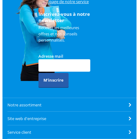
sur
la page de notre service
client
.
Inscrivez-vous à notre
newsletter
Recevez les meilleures
offres et nos conseils
personnalisés.
Adresse mail
M'inscrire
Notre assortiment
Site web d'entreprise
Service client