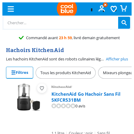
Commandé avant
23 h 59
, livré demain gratuitement
Hachoirs KitchenAid
Les hachoirs KitchenAid sont des robots culinaires légers et compacts que vous pouvez utiliser tous les jours, pour couper des oignons ou d'autres légumes ou pour mélanger des assaisonnements ou des sauces, par exemple. Les hachoirs KitchenAid sont très conviviaux et faciles à utiliser. Il suffit d'appuyer sur un bouton. Choisissez entre les 2 vitesses ou activez le mode Pulse pour un contrôle précis.
Afficher plus
Filtres
Tous les produits KitchenAid
Mixeurs plongean
KitchenAid Go Hachoir Sans Fil
5KFCR531BM
0 avis
1,1 litre
|
Couleur : noir
|
Sans fil