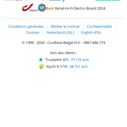
Payer avec MasterCard et Visa via ClickToPay
Payer avec des écochèques
Payer avec Bancontact
Payer avec ApplePay
Webshop Trustmark 
Payer avec PayPal
Best
Retail Hi-Fi Electro Brand 2024
Trustprofile de Coolblue
Expédition et livraison avec bPost
Conditions générales
Résilier le contrat
Confidentialité
Cookies
Nederlands (NL)
English (EN)
© 1999 - 2026 - Coolblue België N.V. - 0867.686.774
Avis des clients :
Trustpilot 4/5
-
75 155 avis
Kiyoh 9.1/10
-
68 721 avis