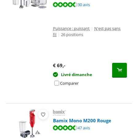
La note est de 8,6 sur 10, basée sur 30 avis.
30 avis
Puissance : puissant
|
N'est pas sans
fil
|
26 positions
€
69
,-
Livré dimanche
Comparer
Bamix Mono M200 Rouge
La note est de 8,6 sur 10, basée sur 47 avis.
47 avis