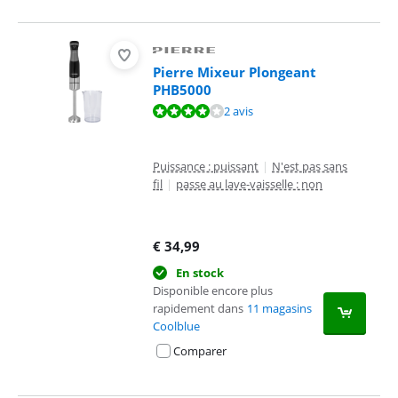
Pierre Mixeur Plongeant
PHB5000
La note est de 7,5 sur 10, basée sur 2 avis.
2 avis
Puissance : puissant
|
N'est pas sans
fil
|
passe au lave-vaisselle : non
€
34,99
En stock
Disponible encore plus
rapidement dans
11 magasins
Coolblue
Comparer