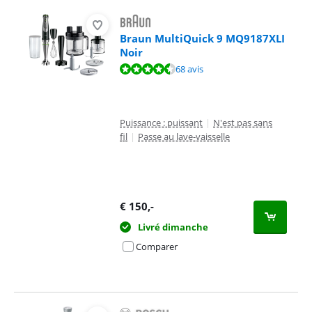
Braun MultiQuick 9 MQ9187XLI
Noir
La note est de 8,8 sur 10, basée sur 68 avis.
68 avis
Puissance : puissant
|
N'est pas sans
fil
|
Passe au lave-vaisselle
€
150
,-
Livré dimanche
Comparer