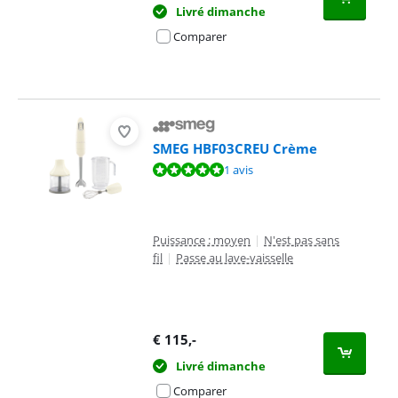
Livré dimanche
Comparer
SMEG HBF03CREU Crème
La note est de 9,5 sur 10, basée sur 1 avis.
1 avis
Puissance : moyen
|
N'est pas sans
fil
|
Passe au lave-vaisselle
€
115
,-
Livré dimanche
Comparer