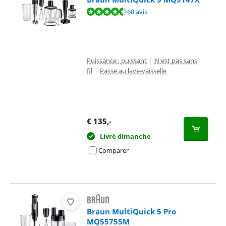
La note est de 8,8 sur 10, basée sur 68 avis.
68 avis
Puissance : puissant
|
N'est pas sans
fil
|
Passe au lave-vaisselle
€
135
,-
Livré dimanche
Comparer
Braun MultiQuick 5 Pro
MQ55755M