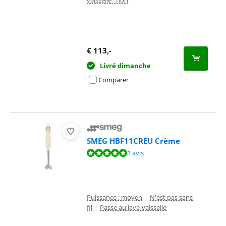
vaisselle : non
|
€
113
,-
Livré dimanche
Comparer
SMEG HBF11CREU Crème
La note est de 10 sur 10, basée sur 1 avis.
1 avis
Puissance : moyen
|
N'est pas sans
fil
|
Passe au lave-vaisselle