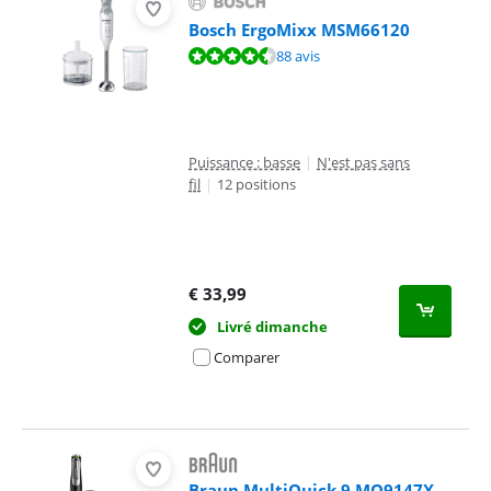
Bosch ErgoMixx MSM66120
La note est de 9,0 sur 10, basée sur 88 avis.
88 avis
Puissance : basse
|
N'est pas sans
fil
|
12 positions
€
33,99
Livré dimanche
Comparer
Braun MultiQuick 9 MQ9147X