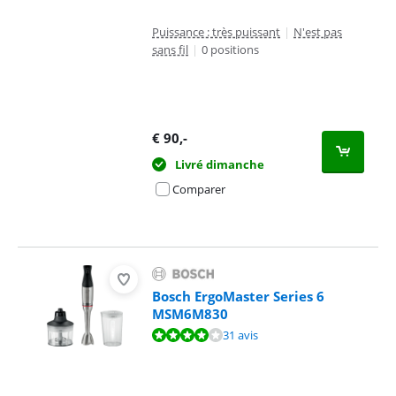
Puissance : très puissant
|
N'est pas
sans fil
|
0 positions
€
90
,-
Livré dimanche
Comparer
Bosch ErgoMaster Series 6
MSM6M830
La note est de 8,3 sur 10, basée sur 31 avis.
31 avis