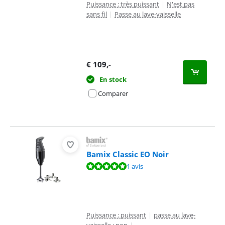
Puissance : très puissant
|
N'est pas
sans fil
|
Passe au lave-vaisselle
€
109
,-
En stock
Comparer
Bamix Classic EO Noir
La note est de 10 sur 10, basée sur 1 avis.
1 avis
Puissance : puissant
|
passe au lave-