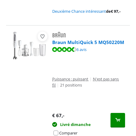
Deuxième Chance intéressant
de
€
97
,-
Braun MultiQuick 5 MQ50220M
La note est de 8,9 sur 10, basée sur 6 avis.
6 avis
Puissance : puissant
|
N'est pas sans
fil
|
21 positions
€
67
,-
Livré dimanche
Comparer