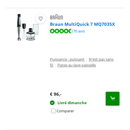
Braun MultiQuick 7 MQ7035X
La note est de 8,6 sur 10, basée sur 70 avis.
70 avis
Puissance : puissant
|
N'est pas sans
fil
|
Passe au lave-vaisselle
€
96
,-
Livré dimanche
Comparer