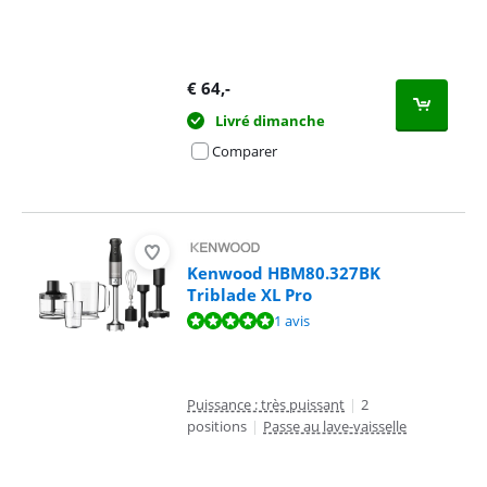
€
64
,-
Livré dimanche
Comparer
Kenwood HBM80.327BK
Triblade XL Pro
La note est de 9,5 sur 10, basée sur 1 avis.
1 avis
Puissance : très puissant
|
2
positions
|
Passe au lave-vaisselle