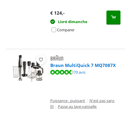
€
124
,-
Livré dimanche
Comparer
Braun MultiQuick 7 MQ7087X
La note est de 8,6 sur 10, basée sur 70 avis.
70 avis
Puissance : puissant
|
N'est pas sans
fil
|
Passe au lave-vaisselle