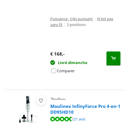
Puissance : très puissant
|
N'est pas
sans fil
|
2 positions
€
168
,-
Livré dimanche
Comparer
Moulinex InfinyForce Pro 4-en-1
DD95HD10
La note est de 8,8 sur 10, basée sur 21 avis.
21 avis