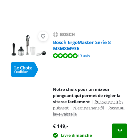
Bosch ErgoMaster Serie 8
MSM8M936
La note est de 9,8 sur 10, basée sur 13 avis.
13 avis
Notre choix pour un mixeur
plongeant qui permet de régler la
vitesse facilement
|
Puissance : très
puissant
|
N'est pas sans fil
|
Passe au
lave-vaisselle
€
149
,-
Livré dimanche