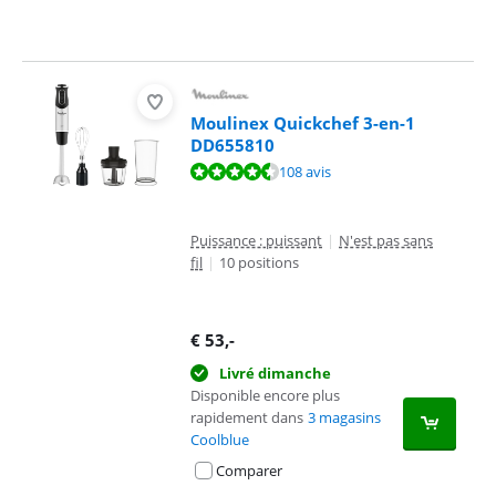
Moulinex Quickchef 3-en-1
DD655810
La note est de 8,9 sur 10, basée sur 108 avis.
108 avis
Puissance : puissant
|
N'est pas sans
fil
|
10 positions
€
53
,-
Livré dimanche
Disponible encore plus
rapidement dans
3 magasins
Coolblue
Comparer