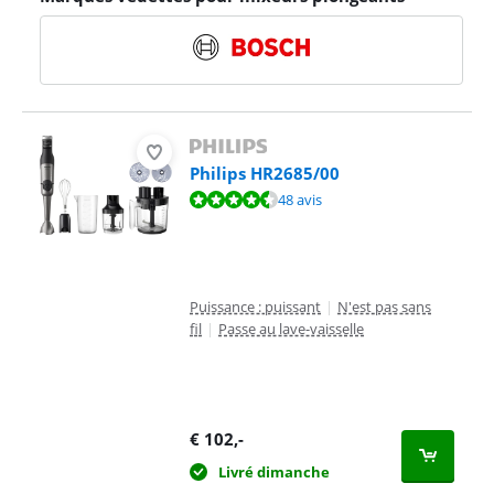
Philips HR2685/00
La note est de 8,9 sur 10, basée sur 48 avis.
48 avis
Puissance : puissant
|
N'est pas sans
fil
|
Passe au lave-vaisselle
€
102
,-
Livré dimanche