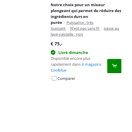
Notre choix pour un mixeur
plongeant qui permet de réduire des
ingrédients durs en
purée
|
Puissance : très
puissant
|
N'est pas sans fil
|
passe au
lave-vaisselle : non
€
75
,-
Livré dimanche
Disponible encore plus
rapidement dans
6 magasins
Coolblue
Comparer
Advertentie