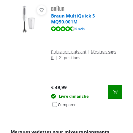
Braun MultiQuick 5
MQ50.001M
La note est de 8,9 sur 10, basée sur 6 avis.
6 avis
Puissance : puissant
|
N'est pas sans
fil
|
21 positions
€
49,99
Livré dimanche
Comparer
Marques vedettes pour mixeurs plongeants