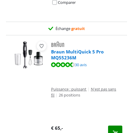
Comparer
Échange
gratuit
Braun MultiQuick 5 Pro
MQ55236M
La note est de 8,6 sur 10, basée sur 30 avis.
30 avis
Puissance : puissant
|
N'est pas sans
fil
|
26 positions
€
65
,-