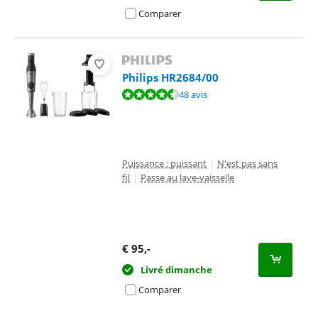
Comparer
Philips HR2684/00
La note est de 8,9 sur 10, basée sur 48 avis.
48 avis
Puissance : puissant
|
N'est pas sans
fil
|
Passe au lave-vaisselle
€
95
,-
Livré dimanche
Comparer