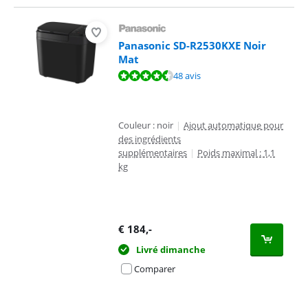
Panasonic SD-R2530KXE Noir
Mat
La note est de 8,6 sur 10, basée sur 48 avis.
48 avis
Couleur : noir
|
Ajout automatique pour
des ingrédients
supplémentaires
|
Poids maximal : 1,1
kg
€
184
,-
Livré dimanche
Comparer