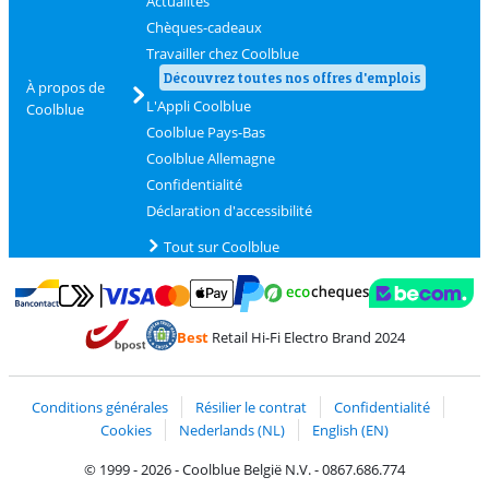
Actualités
Chèques-cadeaux
Travailler chez Coolblue
Découvrez toutes nos offres d'emplois
À propos de
L'Appli Coolblue
Coolblue
Coolblue Pays-Bas
Coolblue Allemagne
Confidentialité
Déclaration d'accessibilité
Tout sur Coolblue
Payer avec MasterCard et Visa via ClickToPay
Payer avec des écochèques
Payer avec Bancontact
Payer avec ApplePay
Webshop Trustmark 
Payer avec PayPal
Best
Retail Hi-Fi Electro Brand 2024
Trustprofile de Coolblue
Expédition et livraison avec bPost
Conditions générales
Résilier le contrat
Confidentialité
Cookies
Nederlands (NL)
English (EN)
© 1999 - 2026 - Coolblue België N.V. - 0867.686.774