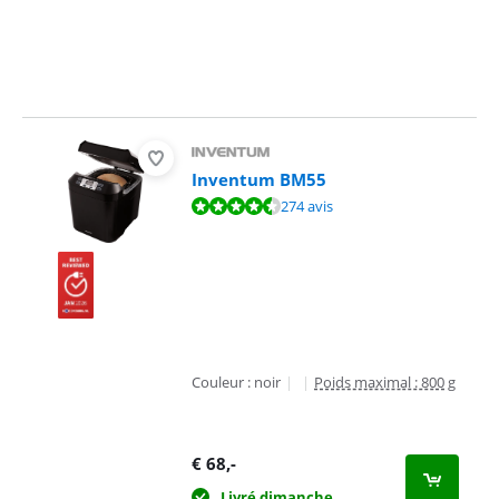
Inventum BM55
La note est de 8,8 sur 10, basée sur 274 avis.
274 avis
Couleur : noir
|
|
Poids maximal : 800 g
€
68
,-
Livré dimanche