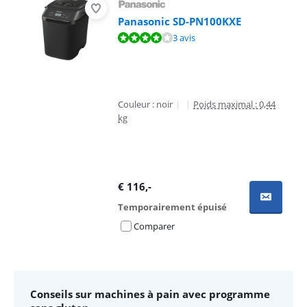
Panasonic SD-PN100KXE
La note est de 7,8 sur 10, basée sur 3 avis.
3 avis
Couleur : noir
|
|
Poids maximal : 0,44
kg
€
116
,-
Temporairement épuisé
Comparer
Conseils sur machines à pain avec programme