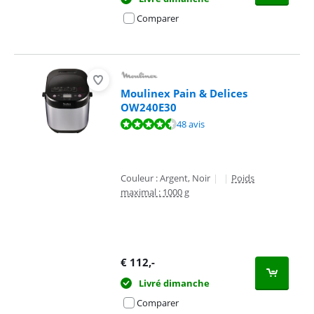
Comparer
Moulinex Pain & Delices
OW240E30
La note est de 8,6 sur 10, basée sur 48 avis.
48 avis
Couleur : Argent, Noir
|
|
Poids
maximal : 1000 g
€
112
,-
Livré dimanche
Comparer