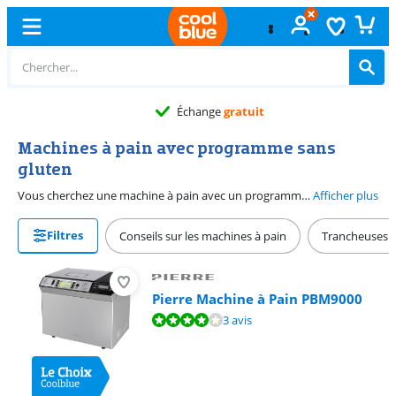
Échange
gratuit
Machines à pain avec programme sans
gluten
Vous cherchez une machine à pain avec un programme sans gluten ? Découvrez ici notre assortiment complet de machines à pain avec un programme sans gluten.
Afficher plus
Filtres
Conseils sur les machines à pain
Trancheuses à
Pierre Machine à Pain PBM9000
La note est de 8,2 sur 10, basée sur 3 avis.
3 avis