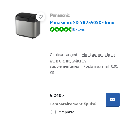
Panasonic SD-YR2550SXE Inox
La note est de 9,0 sur 10, basée sur 97 avis.
97 avis
Couleur : argent
|
Ajout automatique
pour des ingrédients
supplémentaires
|
Poids maximal : 0,95
kg
€
240
,-
Temporairement épuisé
Comparer