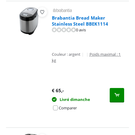
Brabantia Bread Maker
Stainless Steel BBEK1114
0 avis
Couleur : argent
|
|
Poids maximal : 1
kg
€
65
,-
Livré dimanche
Comparer