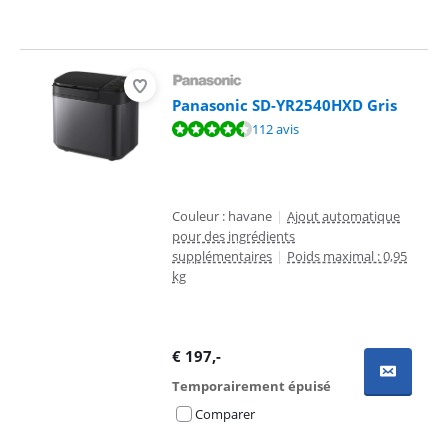
Panasonic SD-YR2540HXD Gris
La note est de 9,2 sur 10, basée sur 112 avis.
112 avis
Couleur : havane
|
Ajout automatique
pour des ingrédients
supplémentaires
|
Poids maximal : 0,95
kg
€
197
,-
Temporairement épuisé
Comparer