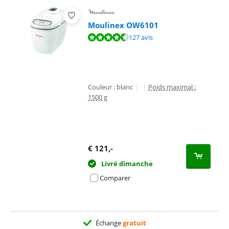
Moulinex OW6101
La note est de 8,8 sur 10, basée sur 127 avis.
127 avis
Couleur : blanc
|
|
Poids maximal :
1500 g
€
121
,-
Livré dimanche
Comparer
Échange
gratuit