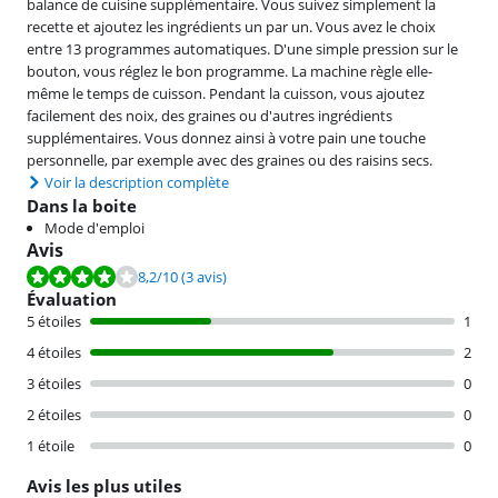
balance de cuisine supplémentaire. Vous suivez simplement la
recette et ajoutez les ingrédients un par un. Vous avez le choix
entre 13 programmes automatiques. D'une simple pression sur le
bouton, vous réglez le bon programme. La machine règle elle-
même le temps de cuisson. Pendant la cuisson, vous ajoutez
facilement des noix, des graines ou d'autres ingrédients
supplémentaires. Vous donnez ainsi à votre pain une touche
personnelle, par exemple avec des graines ou des raisins secs.
Voir la description complète
Dans la boite
Mode d'emploi
Avis
La note est de 8,2 sur 10, basée sur 3 avis.
8,2
/10
(3 avis)
Évaluation
5 étoiles
1
4 étoiles
2
3 étoiles
0
2 étoiles
0
1 étoile
0
Avis les plus utiles