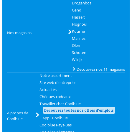
Drogenbos
Gand
Hasselt
Hognoul
Kuurne
Nos magasins
Malines
Olen
Schoten
Wilrijk
Découvrez nos 11 magasins
Notre assortiment
Site web d'entreprise
Actualités
Chèques-cadeaux
Travailler chez Coolblue
Découvrez toutes nos offres d'emplois
À propos de
L'Appli Coolblue
Coolblue
Coolblue Pays-Bas