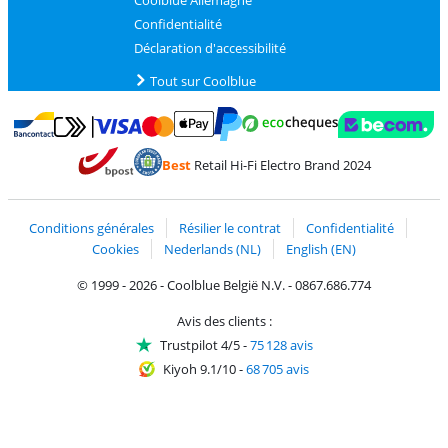
Coolblue Allemagne
Confidentialité
Déclaration d'accessibilité
Tout sur Coolblue
Payer avec MasterCard et Visa via ClickToPay
Payer avec des écochèques
Payer avec Bancontact
Payer avec ApplePay
Webshop Trustmark 
Payer avec PayPal
Best
Retail Hi-Fi Electro Brand 2024
Trustprofile de Coolblue
Expédition et livraison avec bPost
Conditions générales
Résilier le contrat
Confidentialité
Cookies
Nederlands (NL)
English (EN)
© 1999 - 2026 - Coolblue België N.V. - 0867.686.774
Avis des clients :
Trustpilot 4/5
-
75 128 avis
Kiyoh 9.1/10
-
68 705 avis