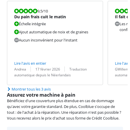
La note est 9,5 sur 10.
La note est 7
9,5
/10
Du pain frais cuit le matin
Il fait 
Échelle intégrée
Les re
confi
Ajout automatique de noix et de graines
Aucun inconvénient pour l'instant
Lire l'avis en entier
Lire l'avi
Évaluation par :
Date :
Traduction :
Évaluation pa
Date :
Traduction :
Andrea
17 février 2026
Traduction
GWillem
automatique depuis le Néerlandais
automati
Montrer tous les 3 avis
Assurez votre machine à pain
Bénéficiez d'une couverture plus étendue en cas de dommage
qu'avec votre garantie standard. De plus, Coolblue s'occupe de
tout : de l'achat à la réparation. Une réparation n'est pas possible ?
Vous recevrez alors le prix d'achat sous forme de Crédit Coolblue.