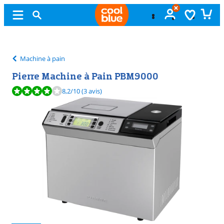
11 vrais magasins
Machine à pain
Pierre Machine à Pain PBM9000
La note est de 8,2 sur 10, basée sur 3 avis.
8,2
/10
(3 avis)