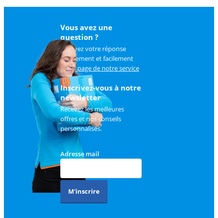
Vous avez une
question ?
Trouvez votre réponse
rapidement et facilement
sur
la page de notre service
client
.
Inscrivez-vous à notre
newsletter
Recevez les meilleures
offres et nos conseils
personnalisés.
Adresse mail
M'inscrire