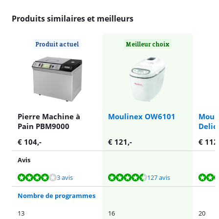
Produits similaires et meilleurs
Produit actuel
Meilleur choix
Pierre Machine à
Moulinex OW6101
Mouli
Pain PBM9000
Deli
€
104
,-
€
121
,-
€
112
Avis
La note est de 8,2 sur 10, basée sur 3 avis.
La note est de 8,8 sur 10, basée sur 127 avis.
La note est de 8,6 sur 10, basée sur 48 avis.
3 avis
127 avis
Nombre de programmes
13
16
20