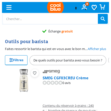
Échange
gratuit
Outils pour barista
Faites ressortir le barista qui est en vous avec le bon matériel pour faire des spécialités de café pleines de goût. En plus d'une machine à piston, il vous faut plein d'autres choses pour préparer des cafés de bonne qualité. Vous ne pourrez pas vous passer d'un moulin à café, d'un tasseur, d'un bac à marc de café et d'une carafe à lait. Le moulin à café vous permettra de moudre finement vos grains de café. Le tasseur, quant à lui, vous permettra de tasser le café moulu dans le porte-filtre. Envie d'une spécialité lactée ? Vous aurez besoin de la carafe à lait pour faire de la mousse. Le café est servi ? Mettez alors la marc dans le bac à marc de café.
Afficher plus
Filtres
De quels outils pour barista avez-vous besoin ?
SMEG CGF03CREU Crème
0 avis
Contenu du réservoir à grains : 240
g
|
Nombre de niveaux de mouture :