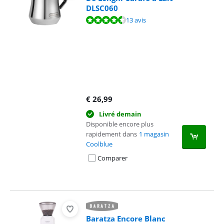
DLSC060
La note est de 9,3 sur 10, basée sur 13 avis.
13 avis
€
26,99
Livré demain
Disponible encore plus
rapidement dans
1 magasin
Coolblue
Comparer
Baratza Encore Blanc