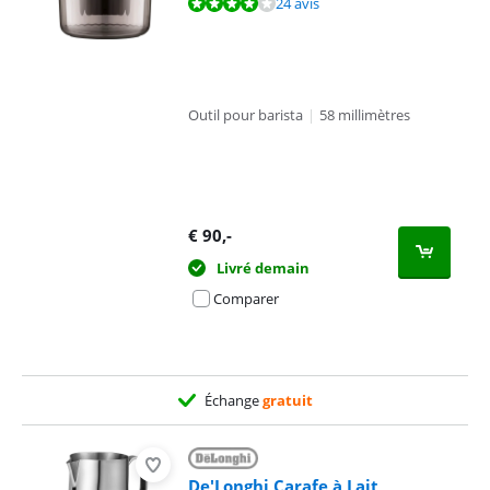
La note est de 8,1 sur 10, basée sur 24 avis.
24 avis
Outil pour barista
|
58 millimètres
€
90
,-
Livré demain
Comparer
Échange
gratuit
De'Longhi Carafe à Lait