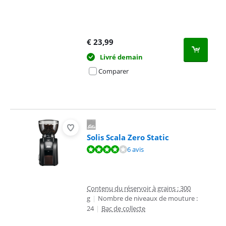
€
23,99
Livré demain
Comparer
Solis Scala Zero Static
La note est de 7,6 sur 10, basée sur 6 avis.
6 avis
Contenu du réservoir à grains : 300
g
|
Nombre de niveaux de mouture :
24
|
Bac de collecte