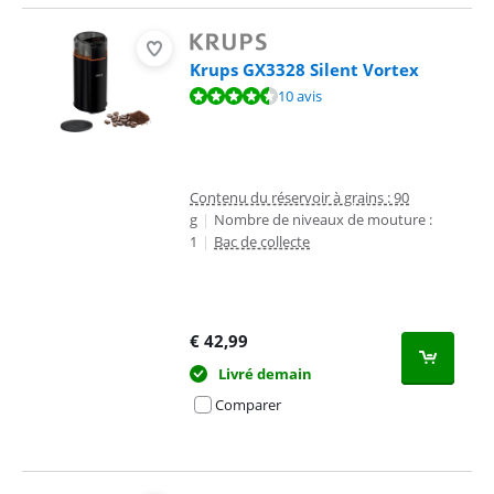
Krups GX3328 Silent Vortex
La note est de 9,2 sur 10, basée sur 10 avis.
10 avis
Contenu du réservoir à grains : 90
g
|
Nombre de niveaux de mouture :
1
|
Bac de collecte
€
42,99
Livré demain
Comparer