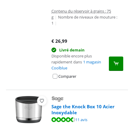
Contenu du réservoir à grains : 75
g
|
Nombre de niveaux de mouture :
1
|
€
26,99
Livré demain
Disponible encore plus
rapidement dans
1 magasin
Coolblue
Comparer
Sage the Knock Box 10 Acier
Inoxydable
La note est de 8,6 sur 10, basée sur 11 avis.
11 avis