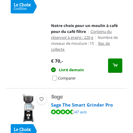
Notre choix pour un moulin à café
pour du café filtre
|
Contenu du
réservoir à grains : 220 g
|
Nombre de
niveaux de mouture : 15
|
Bac de
collecte
€
70
,-
Livré demain
Comparer
Sage The Smart Grinder Pro
La note est de 9,0 sur 10, basée sur 47 avis.
47 avis