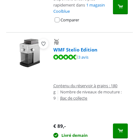
rapidement dans
1 magasin
Coolblue
Comparer
WMF Stelio Edition
La note est de 8,5 sur 10, basée sur 3 avis.
3 avis
Contenu du réservoir à grains : 180
g
|
Nombre de niveaux de mouture :
9
|
Bac de collecte
€
89
,-
Livré demain