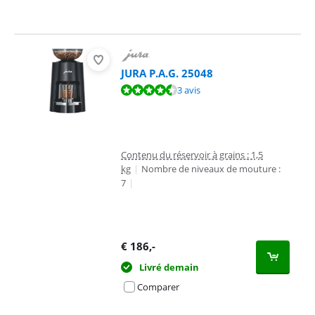
JURA P.A.G. 25048
La note est de 8,7 sur 10, basée sur 3 avis.
3 avis
Contenu du réservoir à grains : 1,5
kg
|
Nombre de niveaux de mouture :
7
|
€
186
,-
Livré demain
Comparer