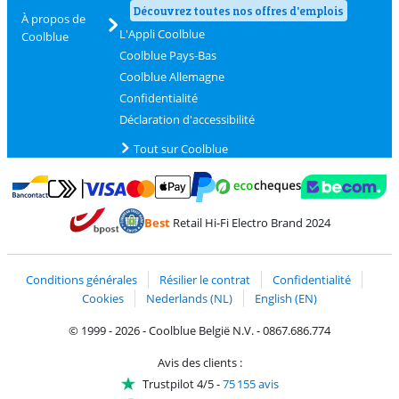
Découvrez toutes nos offres d'emplois
À propos de
L'Appli Coolblue
Coolblue
Coolblue Pays-Bas
Coolblue Allemagne
Confidentialité
Déclaration d'accessibilité
Tout sur Coolblue
Payer avec MasterCard et Visa via ClickToPay
Payer avec des écochèques
Payer avec Bancontact
Payer avec ApplePay
Webshop Trustmark 
Payer avec PayPal
Best
Retail Hi-Fi Electro Brand 2024
Trustprofile de Coolblue
Expédition et livraison avec bPost
Conditions générales
Résilier le contrat
Confidentialité
Cookies
Nederlands (NL)
English (EN)
© 1999 - 2026 - Coolblue België N.V. - 0867.686.774
Avis des clients :
Trustpilot 4/5
-
75 155 avis