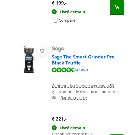
€
199
,-
Livré demain
Comparer
Sage The Smart Grinder Pro
Black Truffle
La note est de 9,0 sur 10, basée sur 47 avis.
47 avis
Contenu du réservoir à grains : 450
g
|
Nombre de niveaux de mouture :
60
|
Bac de collecte
€
221
,-
Livré demain
Disponible encore plus