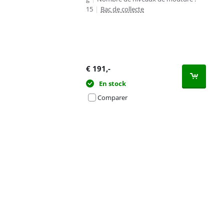
15
|
Bac de collecte
€
191
,-
En stock
Comparer
Advertentie