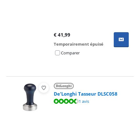
€
41,99
Temporairement épuisé
Comparer
De'Longhi Tasseur DLSC058
La note est de 8,8 sur 10, basée sur 1 avis.
1 avis