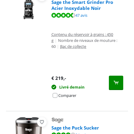
Sage the Smart Grinder Pro
Acier Inoxydable Noir
La note est de 9,0 sur 10, basée sur 47 avis.
47 avis
Contenu du réservoir à grains : 450
g
|
Nombre de niveaux de mouture :
60
|
Bac de collecte
€
219
,-
Livré demain
Comparer
Sage the Puck Sucker