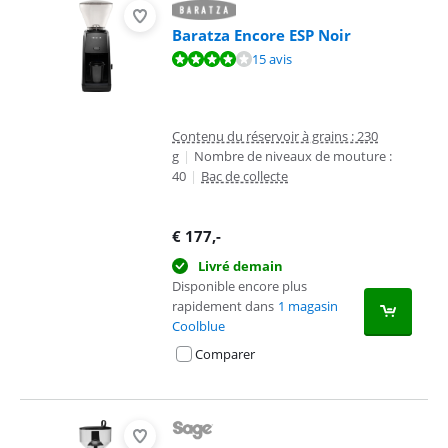
Baratza Encore ESP Noir
La note est de 8,2 sur 10, basée sur 15 avis.
15 avis
Contenu du réservoir à grains : 230
g
|
Nombre de niveaux de mouture :
40
|
Bac de collecte
€
177
,-
Livré demain
Disponible encore plus
rapidement dans
1 magasin
Coolblue
Comparer