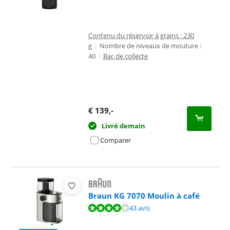
Contenu du réservoir à grains : 230
g
|
Nombre de niveaux de mouture :
40
|
Bac de collecte
€
139
,-
Livré demain
Comparer
Braun KG 7070 Moulin à café
La note est de 7,7 sur 10, basée sur 43 avis.
43 avis