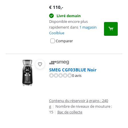
€
110
,-
Livré demain
Disponible encore plus
rapidement dans
1 magasin
Coolblue
Comparer
SMEG CGF03BLUE Noir
0 avis
Contenu du réservoir à grains : 240
g
|
Nombre de niveaux de mouture :
15
|
Bac de collecte