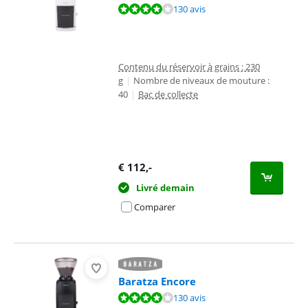
La note est de 8,4 sur 10, basée sur 130 avis.
130 avis
Contenu du réservoir à grains : 230
g
|
Nombre de niveaux de mouture :
40
|
Bac de collecte
€
112
,-
Livré demain
Comparer
Baratza Encore
La note est de 8,4 sur 10, basée sur 130 avis.
130 avis