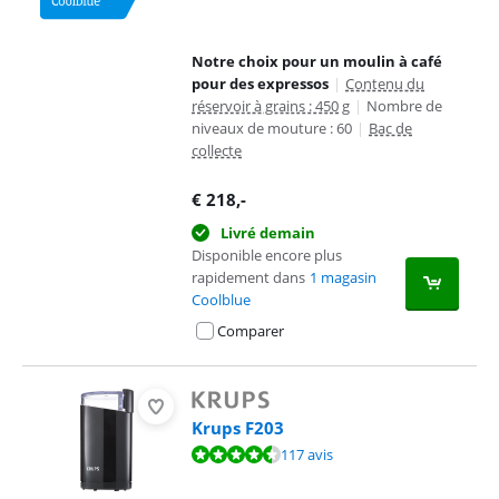
Notre choix pour un moulin à café
pour des expressos
|
Contenu du
réservoir à grains : 450 g
|
Nombre de
niveaux de mouture : 60
|
Bac de
collecte
€
218
,-
Livré demain
Disponible encore plus
rapidement dans
1 magasin
Coolblue
Comparer
Krups F203
La note est de 8,6 sur 10, basée sur 117 avis.
117 avis